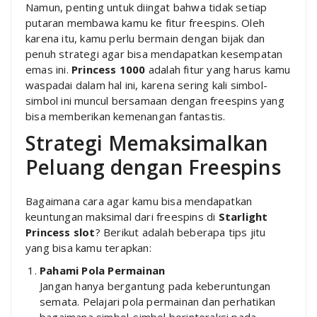
Namun, penting untuk diingat bahwa tidak setiap
putaran membawa kamu ke fitur freespins. Oleh
karena itu, kamu perlu bermain dengan bijak dan
penuh strategi agar bisa mendapatkan kesempatan
emas ini.
Princess 1000
adalah fitur yang harus kamu
waspadai dalam hal ini, karena sering kali simbol-
simbol ini muncul bersamaan dengan freespins yang
bisa memberikan kemenangan fantastis.
Strategi Memaksimalkan
Peluang dengan Freespins
Bagaimana cara agar kamu bisa mendapatkan
keuntungan maksimal dari freespins di
Starlight
Princess slot
? Berikut adalah beberapa tips jitu
yang bisa kamu terapkan:
Pahami Pola Permainan
Jangan hanya bergantung pada keberuntungan
semata. Pelajari pola permainan dan perhatikan
bagaimana simbol-simbol berinteraksi pada