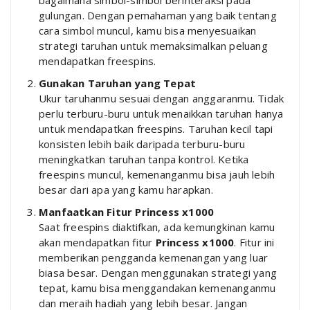
gulungan. Dengan pemahaman yang baik tentang
cara simbol muncul, kamu bisa menyesuaikan
strategi taruhan untuk memaksimalkan peluang
mendapatkan freespins.
Gunakan Taruhan yang Tepat
Ukur taruhanmu sesuai dengan anggaranmu. Tidak
perlu terburu-buru untuk menaikkan taruhan hanya
untuk mendapatkan freespins. Taruhan kecil tapi
konsisten lebih baik daripada terburu-buru
meningkatkan taruhan tanpa kontrol. Ketika
freespins muncul, kemenanganmu bisa jauh lebih
besar dari apa yang kamu harapkan.
Manfaatkan Fitur Princess x1000
Saat freespins diaktifkan, ada kemungkinan kamu
akan mendapatkan fitur
Princess x1000
. Fitur ini
memberikan pengganda kemenangan yang luar
biasa besar. Dengan menggunakan strategi yang
tepat, kamu bisa menggandakan kemenanganmu
dan meraih hadiah yang lebih besar. Jangan