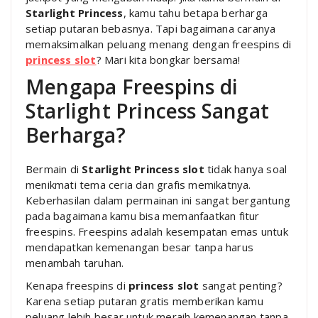
Starlight Princess
, kamu tahu betapa berharga
setiap putaran bebasnya. Tapi bagaimana caranya
memaksimalkan peluang menang dengan freespins di
princess slot
? Mari kita bongkar bersama!
Mengapa Freespins di
Starlight Princess Sangat
Berharga?
Bermain di
Starlight Princess slot
tidak hanya soal
menikmati tema ceria dan grafis memikatnya.
Keberhasilan dalam permainan ini sangat bergantung
pada bagaimana kamu bisa memanfaatkan fitur
freespins. Freespins adalah kesempatan emas untuk
mendapatkan kemenangan besar tanpa harus
menambah taruhan.
Kenapa freespins di
princess slot
sangat penting?
Karena setiap putaran gratis memberikan kamu
peluang lebih besar untuk meraih kemenangan tanpa