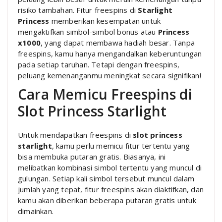
risiko tambahan. Fitur freespins di
Starlight
Princess
memberikan kesempatan untuk
mengaktifkan simbol-simbol bonus atau
Princess
x1000
, yang dapat membawa hadiah besar. Tanpa
freespins, kamu hanya mengandalkan keberuntungan
pada setiap taruhan. Tetapi dengan freespins,
peluang kemenanganmu meningkat secara signifikan!
Cara Memicu Freespins di
Slot Princess Starlight
Untuk mendapatkan freespins di
slot princess
starlight
, kamu perlu memicu fitur tertentu yang
bisa membuka putaran gratis. Biasanya, ini
melibatkan kombinasi simbol tertentu yang muncul di
gulungan. Setiap kali simbol tersebut muncul dalam
jumlah yang tepat, fitur freespins akan diaktifkan, dan
kamu akan diberikan beberapa putaran gratis untuk
dimainkan.