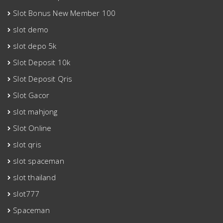
Slot Bonus New Member 100
slot demo
slot depo 5k
Slot Deposit 10k
Slot Deposit Qris
Slot Gacor
slot mahjong
Slot Online
slot qris
slot spaceman
slot thailand
slot777
Spaceman