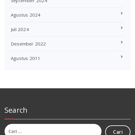
September 2024
Agustus 2024
Juli 2024
Desember 2022
Agustus 2011
Search
Cari
untuk: