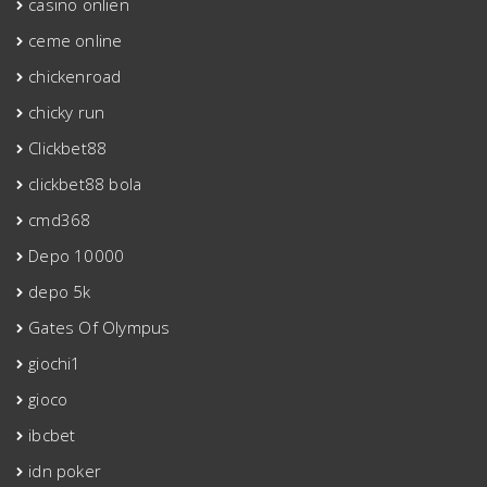
casino onlien
ceme online
chickenroad
chicky run
Clickbet88
clickbet88 bola
cmd368
Depo 10000
depo 5k
Gates Of Olympus
giochi1
gioco
ibcbet
idn poker