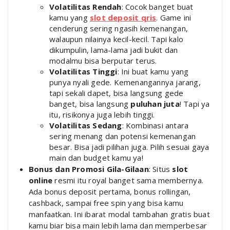
Volatilitas Rendah
: Cocok banget buat
kamu yang
slot deposit qris
. Game ini
cenderung sering ngasih kemenangan,
walaupun nilainya kecil-kecil. Tapi kalo
dikumpulin, lama-lama jadi bukit dan
modalmu bisa berputar terus.
Volatilitas Tinggi
: Ini buat kamu yang
punya nyali gede. Kemenangannya jarang,
tapi sekali dapet, bisa langsung gede
banget, bisa langsung
puluhan juta
! Tapi ya
itu, risikonya juga lebih tinggi.
Volatilitas Sedang
: Kombinasi antara
sering menang dan potensi kemenangan
besar. Bisa jadi pilihan juga. Pilih sesuai gaya
main dan budget kamu ya!
Bonus dan Promosi Gila-Gilaan
: Situs
slot
online
resmi itu royal banget sama membernya.
Ada bonus deposit pertama, bonus rollingan,
cashback, sampai free spin yang bisa kamu
manfaatkan. Ini ibarat modal tambahan gratis buat
kamu biar bisa main lebih lama dan memperbesar