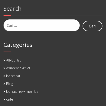
Search
Cari
untuk:
Categories
AIRBET88
asianbookie all
baccarat
Blog
bonus new member
cafe