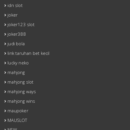
idn slot
joker
joker123 slot
joker388
judi bola
link taruhan bet kecil
lucky neko
mahjong
mahjong slot
mahjong ways
mahjong wins
maupoker
MAUSLOT
NEW