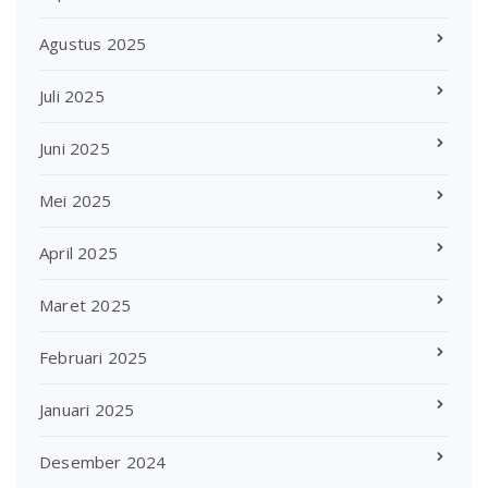
Agustus 2025
Juli 2025
Juni 2025
Mei 2025
April 2025
Maret 2025
Februari 2025
Januari 2025
Desember 2024