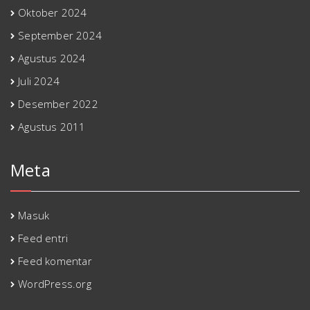
Oktober 2024
September 2024
Agustus 2024
Juli 2024
Desember 2022
Agustus 2011
Meta
Masuk
Feed entri
Feed komentar
WordPress.org