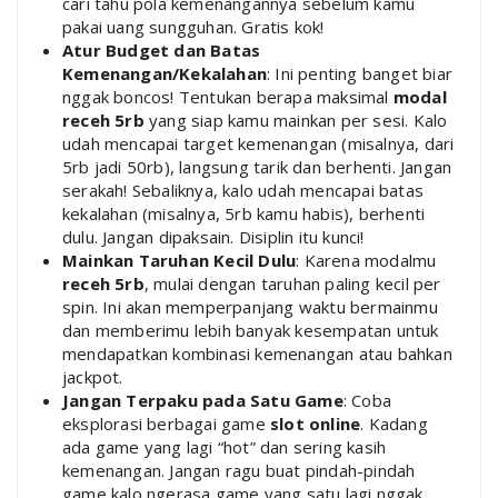
cari tahu pola kemenangannya sebelum kamu
pakai uang sungguhan. Gratis kok!
Atur Budget dan Batas
Kemenangan/Kekalahan
: Ini penting banget biar
nggak boncos! Tentukan berapa maksimal
modal
receh 5rb
yang siap kamu mainkan per sesi. Kalo
udah mencapai target kemenangan (misalnya, dari
5rb jadi 50rb), langsung tarik dan berhenti. Jangan
serakah! Sebaliknya, kalo udah mencapai batas
kekalahan (misalnya, 5rb kamu habis), berhenti
dulu. Jangan dipaksain. Disiplin itu kunci!
Mainkan Taruhan Kecil Dulu
: Karena modalmu
receh 5rb
, mulai dengan taruhan paling kecil per
spin. Ini akan memperpanjang waktu bermainmu
dan memberimu lebih banyak kesempatan untuk
mendapatkan kombinasi kemenangan atau bahkan
jackpot.
Jangan Terpaku pada Satu Game
: Coba
eksplorasi berbagai game
slot online
. Kadang
ada game yang lagi “hot” dan sering kasih
kemenangan. Jangan ragu buat pindah-pindah
game kalo ngerasa game yang satu lagi nggak