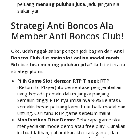
peluang
menang puluhan juta
. Jadi, jangan sia-
siakan ya!
Strategi Anti Boncos Ala
Member Anti Boncos Club!
Oke, udah nggak sabar pengen jadi bagian dari
Anti
Boncos Club
dan
main slot online modal receh
5rb
biar bisa
menang puluhan juta
? Ikuti beberapa
strategi jitu ini:
Pilih Game Slot dengan RTP Tinggi
: RTP
(Return to Player) itu persentase pengembalian
uang kepada pemain dalam jangka panjang.
Semakin tinggi RTP-nya (misalnya 96% ke atas),
semakin besar peluang kamu buat balik modal dan
untung. Cari tahu RTP game sebelum main!
Manfaatkan Fitur Demo
: Beberapa game slot
menyediakan mode demo atau free play. Gunakan
ini buat latihan, pahami karakteristik game, dan