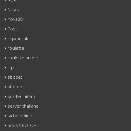
News
nova88
Post
rajamerak
roulette
roulette online
rtp
sbobet
sbotop
scatter hitam
server thailand
sicbo online
Situs SBOTOP