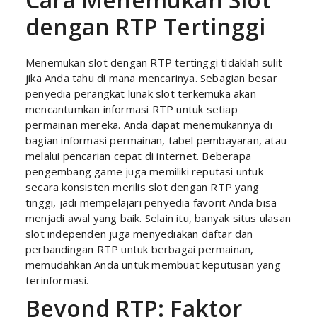
dengan RTP Tertinggi
Menemukan slot dengan RTP tertinggi tidaklah sulit
jika Anda tahu di mana mencarinya. Sebagian besar
penyedia perangkat lunak slot terkemuka akan
mencantumkan informasi RTP untuk setiap
permainan mereka. Anda dapat menemukannya di
bagian informasi permainan, tabel pembayaran, atau
melalui pencarian cepat di internet. Beberapa
pengembang game juga memiliki reputasi untuk
secara konsisten merilis slot dengan RTP yang
tinggi, jadi mempelajari penyedia favorit Anda bisa
menjadi awal yang baik. Selain itu, banyak situs ulasan
slot independen juga menyediakan daftar dan
perbandingan RTP untuk berbagai permainan,
memudahkan Anda untuk membuat keputusan yang
terinformasi.
Beyond RTP: Faktor