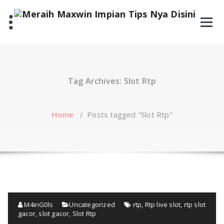
Skip
to
content
Tag Archives: Slot Rtp
Home
/
Posts tagged "Slot Rtp"
M4inG0ls
Uncategorized
rtp
,
Rtp live slot
,
rtp slot
gacor
,
slot gacor
,
Slot Rtp