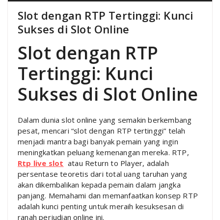
Slot dengan RTP Tertinggi: Kunci
Sukses di Slot Online
Slot dengan RTP
Tertinggi: Kunci
Sukses di Slot Online
Dalam dunia slot online yang semakin berkembang
pesat, mencari “slot dengan RTP tertinggi” telah
menjadi mantra bagi banyak pemain yang ingin
meningkatkan peluang kemenangan mereka. RTP,
Rtp live slot
atau Return to Player, adalah
persentase teoretis dari total uang taruhan yang
akan dikembalikan kepada pemain dalam jangka
panjang. Memahami dan memanfaatkan konsep RTP
adalah kunci penting untuk meraih kesuksesan di
ranah perjudian online ini.