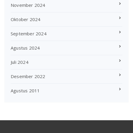
November 2024
Oktober 2024
September 2024
Agustus 2024
Juli 2024
Desember 2022
Agustus 2011