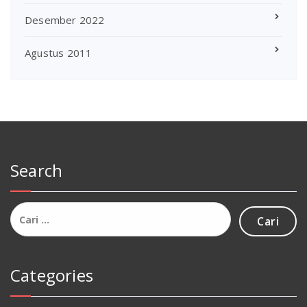
Desember 2022
Agustus 2011
Search
Cari
untuk:
Categories