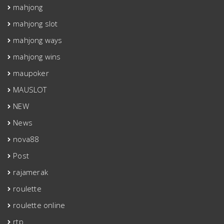
mahjong
mahjong slot
mahjong ways
mahjong wins
maupoker
MAUSLOT
NEW
News
nova88
Post
rajamerak
roulette
roulette online
rtp