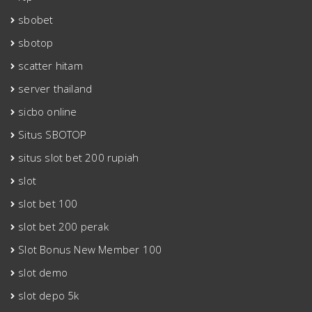
sbobet
sbotop
scatter hitam
server thailand
sicbo online
Situs SBOTOP
situs slot bet 200 rupiah
slot
slot bet 100
slot bet 200 perak
Slot Bonus New Member 100
slot demo
slot depo 5k