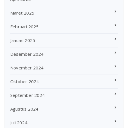
Maret 2025
Februari 2025
Januari 2025
Desember 2024
November 2024
Oktober 2024
September 2024
Agustus 2024
Juli 2024