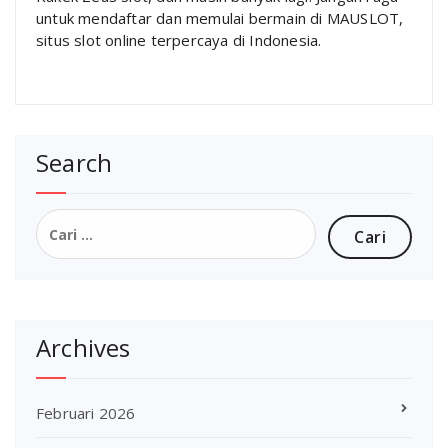
untuk mendaftar dan memulai bermain di MAUSLOT,
situs slot online terpercaya di Indonesia.
Search
Cari
untuk:
Archives
Februari 2026