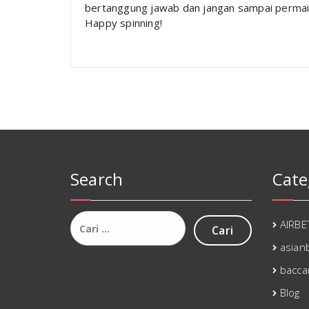
bertanggung jawab dan jangan sampai permai
Happy spinning!
Search
Cate
Cari
AIRBE
untuk:
asianb
bacca
Blog