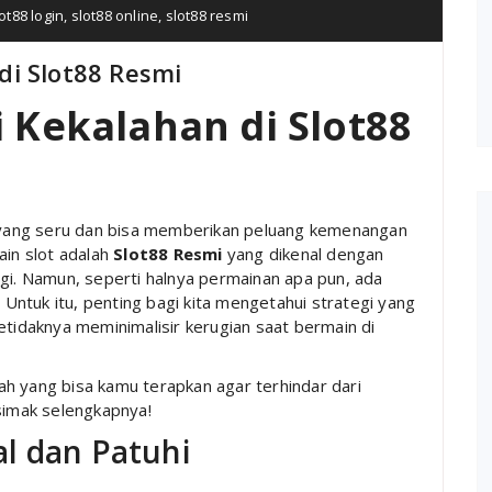
ot88 login
,
slot88 online
,
slot88 resmi
di Slot88 Resmi
 Kekalahan di Slot88
an yang seru dan bisa memberikan peluang kemenangan
ain slot adalah
Slot88 Resmi
yang dikenal dengan
ggi. Namun, seperti halnya permainan apa pun, ada
. Untuk itu, penting bagi kita mengetahui strategi yang
etidaknya meminimalisir kerugian saat bermain di
h yang bisa kamu terapkan agar terhindar dari
 simak selengkapnya!
l dan Patuhi