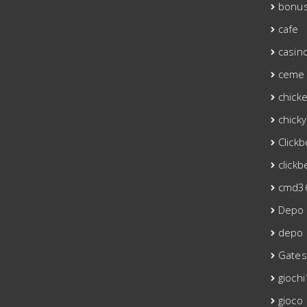
bonu
cafe
casin
ceme 
chick
chicky
Click
clickb
cmd3
Depo
depo 
Gates
giochi
gioco