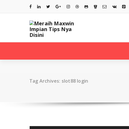
Skip
to
content
Sales
Contact Sales
Have a 
 322
332 00 322
cont
om
Tag Archives: slot88 login