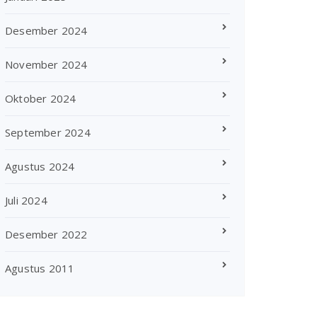
Desember 2024
November 2024
Oktober 2024
September 2024
Agustus 2024
Juli 2024
Desember 2022
Agustus 2011