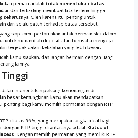
lakukan pemain adalah
tidak menentukan batas
hibur dan terkadang membuat kita terlena hingga
 seharusnya. Oleh karena itu, penting untuk
n dan selalu patuh terhadap batas tersebut.
 yang siap kamu pertaruhkan untuk bermain slot dalam
-coba untuk menambah deposit atau berusaha mengejar
in terjebak dalam kekalahan yang lebih besar.
udah kamu siapkan, dan jangan bermain dengan uang
nting lainnya.
 Tinggi
ng dalam menentukan peluang kemenangan di
emakin besar kemungkinan kamu akan mendapatkan
tu, penting bagi kamu memilih permainan dengan
RTP
 RTP di atas 96%, yang merupakan angka ideal bagi
r dengan RTP tinggi di antaranya adalah
Gates of
incess
. Dengan memilih permainan yang memiliki RTP