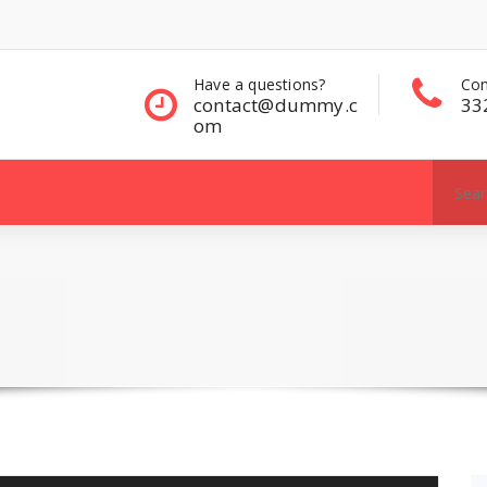
questions?
Contact Sales
Con
act@dummy.c
332 00 322
33
Search
for: