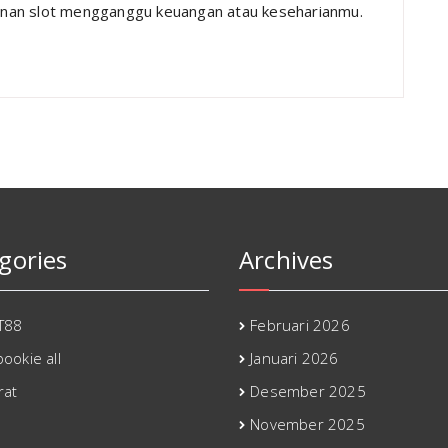
nan slot mengganggu keuangan atau keseharianmu.
gories
Archives
T88
Februari 2026
ookie all
Januari 2026
rat
Desember 2025
November 2025