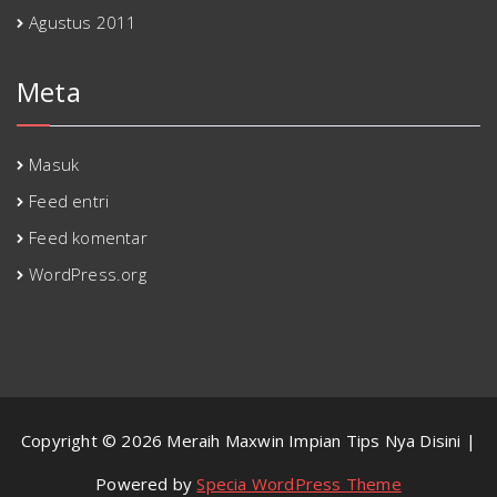
Agustus 2011
Meta
Masuk
Feed entri
Feed komentar
WordPress.org
Copyright © 2026 Meraih Maxwin Impian Tips Nya Disini |
Powered by
Specia WordPress Theme