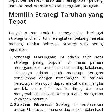
dapat bermain lebih lama dan meningkatkan peluang
untuk kembali bermain setelah mengalami kerugian.
Memilih Strategi Taruhan yang
Tepat
Banyak pemain roulette menggunakan berbagai
strategi taruhan untuk meningkatkan peluang mereka
menang. Berikut beberapa strategi yang sering
digunakan:
Strategi Martingale
: Ini adalah salah satu
strategi paling populer di mana pemain
menggandakan taruhan setelah setiap kekalahan.
Tujuannya adalah untuk menutupi kerugian
sebelumnya dengan kemenangan di taruhan
berikutnya. Meskipun dapat efektif dalam jangka
pendek, strategi ini berisiko tinggi dan bisa
menyebabkan kerugian besar jika Anda mengalami
kekalahan beruntun.
Strategi Fibonacci
: Strategi ini berdasarkan
urutan Fibonacci, di mana setiap angka adalah hasil