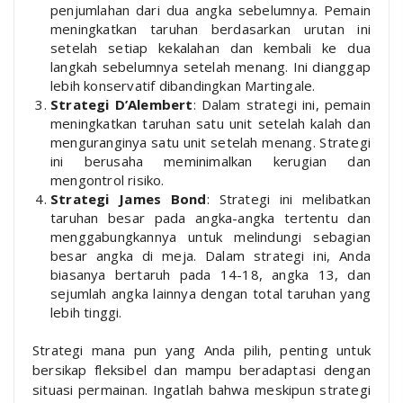
penjumlahan dari dua angka sebelumnya. Pemain
meningkatkan taruhan berdasarkan urutan ini
setelah setiap kekalahan dan kembali ke dua
langkah sebelumnya setelah menang. Ini dianggap
lebih konservatif dibandingkan Martingale.
Strategi D’Alembert
: Dalam strategi ini, pemain
meningkatkan taruhan satu unit setelah kalah dan
menguranginya satu unit setelah menang. Strategi
ini berusaha meminimalkan kerugian dan
mengontrol risiko.
Strategi James Bond
: Strategi ini melibatkan
taruhan besar pada angka-angka tertentu dan
menggabungkannya untuk melindungi sebagian
besar angka di meja. Dalam strategi ini, Anda
biasanya bertaruh pada 14-18, angka 13, dan
sejumlah angka lainnya dengan total taruhan yang
lebih tinggi.
Strategi mana pun yang Anda pilih, penting untuk
bersikap fleksibel dan mampu beradaptasi dengan
situasi permainan. Ingatlah bahwa meskipun strategi