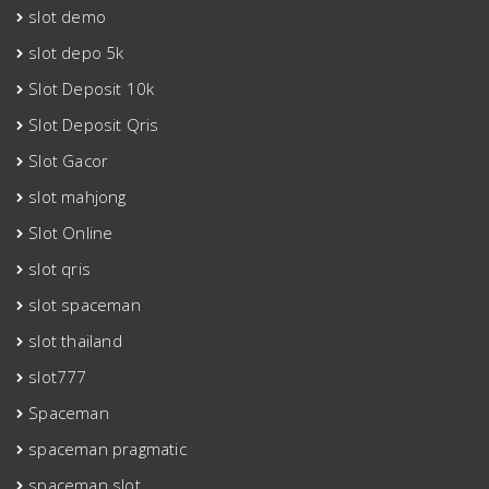
slot demo
slot depo 5k
Slot Deposit 10k
Slot Deposit Qris
Slot Gacor
slot mahjong
Slot Online
slot qris
slot spaceman
slot thailand
slot777
Spaceman
spaceman pragmatic
spaceman slot