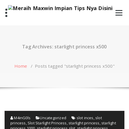
Skip
to
content
Tag Archives: starlight princess x500
Home
/
Posts tagged "starlight princess x500"
M4inG0ls
Uncategorized
slot inces
,
slot
princess
,
Slot Starlight Princess
,
starlight princess
,
starlight
princess 1000
,
starlight princess slot
,
starlight princess