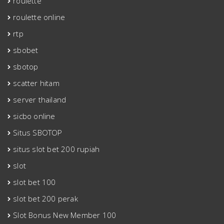
roulette
roulette online
rtp
sbobet
sbotop
scatter hitam
server thailand
sicbo online
Situs SBOTOP
situs slot bet 200 rupiah
slot
slot bet 100
slot bet 200 perak
Slot Bonus New Member 100