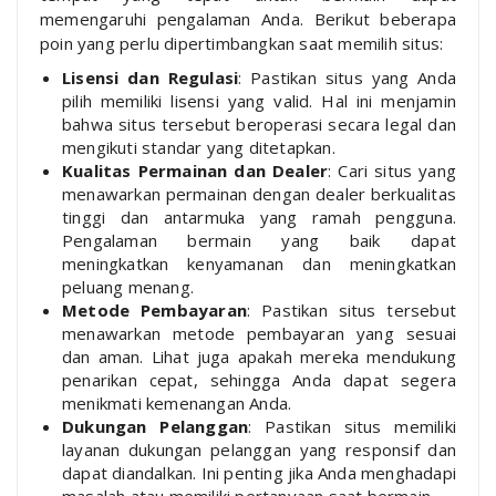
memengaruhi pengalaman Anda. Berikut beberapa
poin yang perlu dipertimbangkan saat memilih situs:
Lisensi dan Regulasi
: Pastikan situs yang Anda
pilih memiliki lisensi yang valid. Hal ini menjamin
bahwa situs tersebut beroperasi secara legal dan
mengikuti standar yang ditetapkan.
Kualitas Permainan dan Dealer
: Cari situs yang
menawarkan permainan dengan dealer berkualitas
tinggi dan antarmuka yang ramah pengguna.
Pengalaman bermain yang baik dapat
meningkatkan kenyamanan dan meningkatkan
peluang menang.
Metode Pembayaran
: Pastikan situs tersebut
menawarkan metode pembayaran yang sesuai
dan aman. Lihat juga apakah mereka mendukung
penarikan cepat, sehingga Anda dapat segera
menikmati kemenangan Anda.
Dukungan Pelanggan
: Pastikan situs memiliki
layanan dukungan pelanggan yang responsif dan
dapat diandalkan. Ini penting jika Anda menghadapi