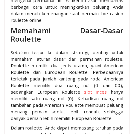
mengenai permainan ini. Artikel ini akan membahas
berbagai cara untuk meningkatkan peluang Anda
dalam meraih kemenangan saat bermain live casino
roulette online.
Memahami Dasar-Dasar
Roulette
Sebelum terjun ke dalam strategi, penting untuk
memahami aturan dasar dari permainan roulette.
Roulette memiliki dua jenis utama, yakni American
Roulette dan European Roulette. Perbedaannya
terletak pada jumlah kantong pada roda: American
Roulette memiliki dua ruang nol (0 dan 00),
sedangkan European Roulette
slot inces
hanya
memiliki satu ruang nol (0). Kehadiran ruang nol
tambahan pada American Roulette membuat peluang
menang pemain sedikit lebih rendah, sehingga
banyak pemain lebih memilih European Roulette.
Dalam roulette, Anda dapat memasang taruhan pada