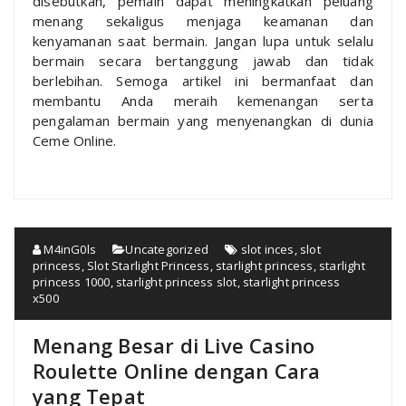
disebutkan, pemain dapat meningkatkan peluang
menang sekaligus menjaga keamanan dan
kenyamanan saat bermain. Jangan lupa untuk selalu
bermain secara bertanggung jawab dan tidak
berlebihan. Semoga artikel ini bermanfaat dan
membantu Anda meraih kemenangan serta
pengalaman bermain yang menyenangkan di dunia
Ceme Online.
M4inG0ls
Uncategorized
slot inces
,
slot
princess
,
Slot Starlight Princess
,
starlight princess
,
starlight
princess 1000
,
starlight princess slot
,
starlight princess
x500
Menang Besar di Live Casino
Roulette Online dengan Cara
yang Tepat