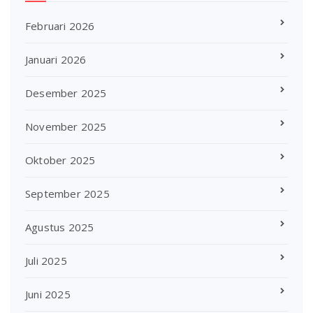
Februari 2026
Januari 2026
Desember 2025
November 2025
Oktober 2025
September 2025
Agustus 2025
Juli 2025
Juni 2025