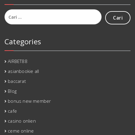
Cari
untuk:
Categories
AIRBET88
asianbookie all
baccarat
Blog
bonus new member
cafe
casino onlien
ceme online