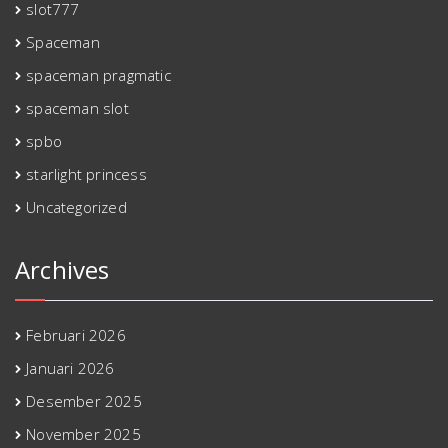
slot777
Spaceman
spaceman pragmatic
spaceman slot
spbo
starlight princess
Uncategorized
Archives
Februari 2026
Januari 2026
Desember 2025
November 2025