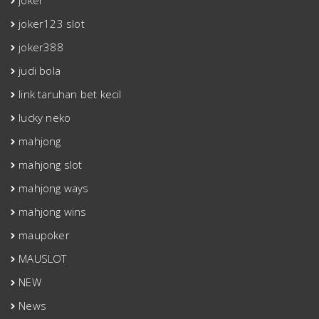
joker
joker123 slot
joker388
judi bola
link taruhan bet kecil
lucky neko
mahjong
mahjong slot
mahjong ways
mahjong wins
maupoker
MAUSLOT
NEW
News