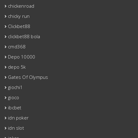
chickenroad
chicky run
Clickbet88
clickbet88 bola
cmd368
Depo 10000
depo 5k
Gates Of Olympus
giochi1
gioco
ibcbet
idn poker
idn slot