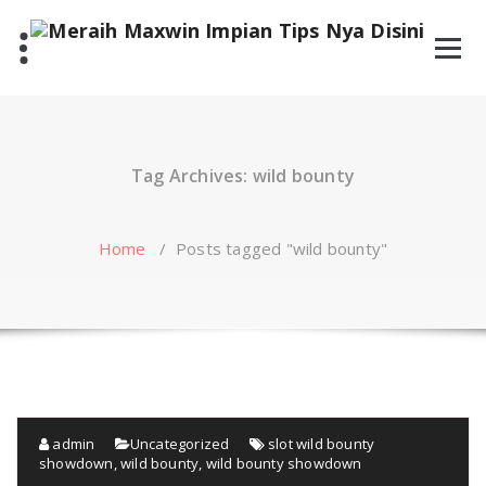
Skip
to
content
Tag Archives: wild bounty
Home
/
Posts tagged "wild bounty"
admin
Uncategorized
slot wild bounty
showdown
,
wild bounty
,
wild bounty showdown