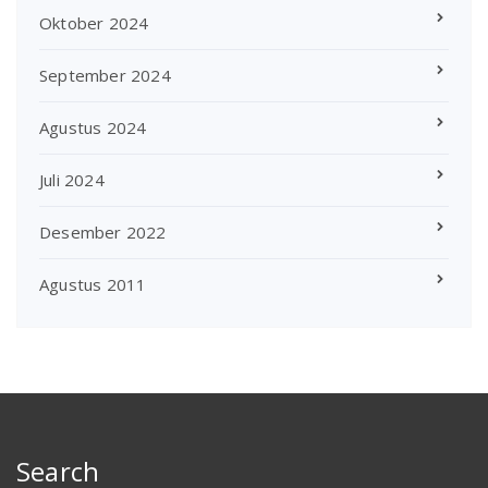
Oktober 2024
September 2024
Agustus 2024
Juli 2024
Desember 2022
Agustus 2011
Search