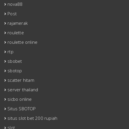
nova88
Post
rajamerak
roulette
roulette online
rtp
sbobet
sbotop
scatter hitam
server thailand
sicbo online
Situs SBOTOP
situs slot bet 200 rupiah
slot