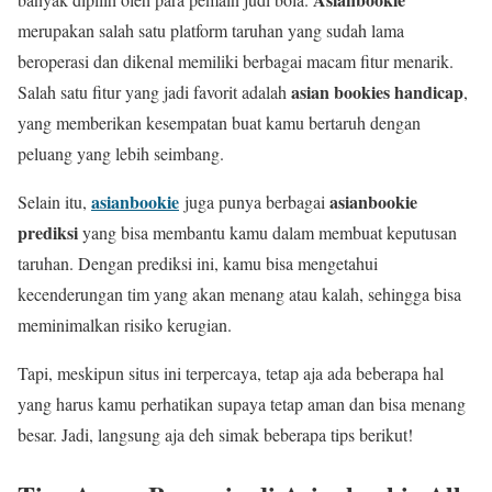
merupakan salah satu platform taruhan yang sudah lama
beroperasi dan dikenal memiliki berbagai macam fitur menarik.
asian bookies handicap
Salah satu fitur yang jadi favorit adalah
,
yang memberikan kesempatan buat kamu bertaruh dengan
peluang yang lebih seimbang.
asianbookie
asianbookie
Selain itu,
juga punya berbagai
prediksi
yang bisa membantu kamu dalam membuat keputusan
taruhan. Dengan prediksi ini, kamu bisa mengetahui
kecenderungan tim yang akan menang atau kalah, sehingga bisa
meminimalkan risiko kerugian.
Tapi, meskipun situs ini terpercaya, tetap aja ada beberapa hal
yang harus kamu perhatikan supaya tetap aman dan bisa menang
besar. Jadi, langsung aja deh simak beberapa tips berikut!