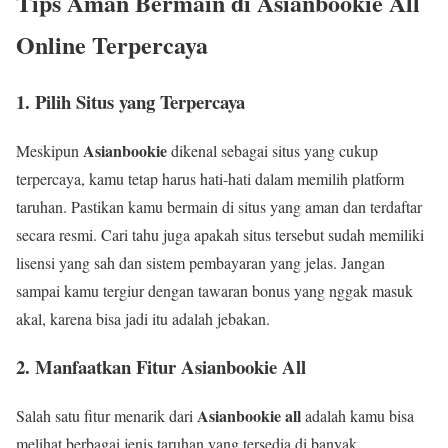
Tips Aman Bermain di Asianbookie All
Online Terpercaya
1. Pilih Situs yang Terpercaya
Asianbookie
Meskipun
dikenal sebagai situs yang cukup
terpercaya, kamu tetap harus hati-hati dalam memilih platform
taruhan. Pastikan kamu bermain di situs yang aman dan terdaftar
secara resmi. Cari tahu juga apakah situs tersebut sudah memiliki
lisensi yang sah dan sistem pembayaran yang jelas. Jangan
sampai kamu tergiur dengan tawaran bonus yang nggak masuk
akal, karena bisa jadi itu adalah jebakan.
2. Manfaatkan Fitur Asianbookie All
Asianbookie all
Salah satu fitur menarik dari
adalah kamu bisa
melihat berbagai jenis taruhan yang tersedia di banyak