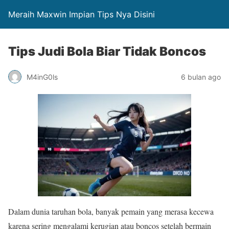
Meraih Maxwin Impian Tips Nya Disini
Tips Judi Bola Biar Tidak Boncos
M4inG0ls
6 bulan ago
Dalam dunia taruhan bola, banyak pemain yang merasa kecewa
karena sering mengalami kerugian atau boncos setelah bermain