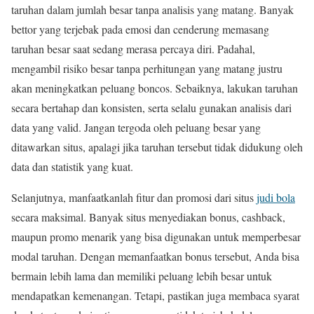
taruhan dalam jumlah besar tanpa analisis yang matang. Banyak
bettor yang terjebak pada emosi dan cenderung memasang
taruhan besar saat sedang merasa percaya diri. Padahal,
mengambil risiko besar tanpa perhitungan yang matang justru
akan meningkatkan peluang boncos. Sebaiknya, lakukan taruhan
secara bertahap dan konsisten, serta selalu gunakan analisis dari
data yang valid. Jangan tergoda oleh peluang besar yang
ditawarkan situs, apalagi jika taruhan tersebut tidak didukung oleh
data dan statistik yang kuat.
Selanjutnya, manfaatkanlah fitur dan promosi dari situs
judi bola
secara maksimal. Banyak situs menyediakan bonus, cashback,
maupun promo menarik yang bisa digunakan untuk memperbesar
modal taruhan. Dengan memanfaatkan bonus tersebut, Anda bisa
bermain lebih lama dan memiliki peluang lebih besar untuk
mendapatkan kemenangan. Tetapi, pastikan juga membaca syarat