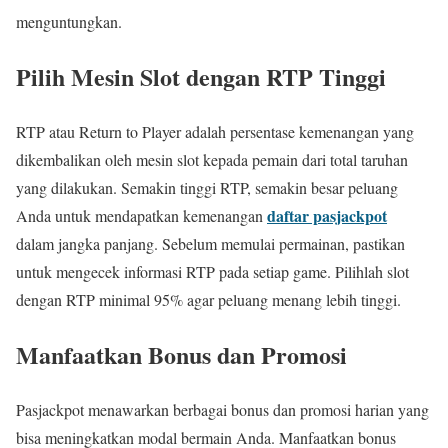
menguntungkan.
Pilih Mesin Slot dengan RTP Tinggi
RTP atau Return to Player adalah persentase kemenangan yang
dikembalikan oleh mesin slot kepada pemain dari total taruhan
yang dilakukan. Semakin tinggi RTP, semakin besar peluang
daftar pasjackpot
Anda untuk mendapatkan kemenangan
dalam jangka panjang. Sebelum memulai permainan, pastikan
untuk mengecek informasi RTP pada setiap game. Pilihlah slot
dengan RTP minimal 95% agar peluang menang lebih tinggi.
Manfaatkan Bonus dan Promosi
Pasjackpot menawarkan berbagai bonus dan promosi harian yang
bisa meningkatkan modal bermain Anda. Manfaatkan bonus