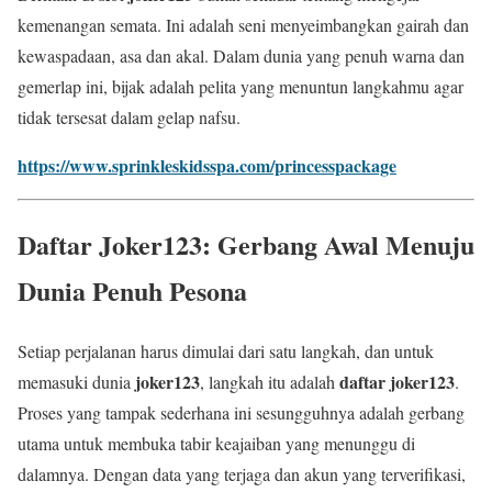
kemenangan semata. Ini adalah seni menyeimbangkan gairah dan
kewaspadaan, asa dan akal. Dalam dunia yang penuh warna dan
gemerlap ini, bijak adalah pelita yang menuntun langkahmu agar
tidak tersesat dalam gelap nafsu.
https://www.sprinkleskidsspa.com/princesspackage
Daftar Joker123: Gerbang Awal Menuju
Dunia Penuh Pesona
Setiap perjalanan harus dimulai dari satu langkah, dan untuk
joker123
daftar joker123
memasuki dunia
, langkah itu adalah
.
Proses yang tampak sederhana ini sesungguhnya adalah gerbang
utama untuk membuka tabir keajaiban yang menunggu di
dalamnya. Dengan data yang terjaga dan akun yang terverifikasi,