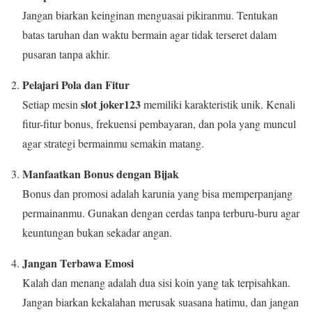
Jangan biarkan keinginan menguasai pikiranmu. Tentukan
batas taruhan dan waktu bermain agar tidak terseret dalam
pusaran tanpa akhir.
Pelajari Pola dan Fitur
slot joker123
Setiap mesin
memiliki karakteristik unik. Kenali
fitur-fitur bonus, frekuensi pembayaran, dan pola yang muncul
agar strategi bermainmu semakin matang.
Manfaatkan Bonus dengan Bijak
Bonus dan promosi adalah karunia yang bisa memperpanjang
permainanmu. Gunakan dengan cerdas tanpa terburu-buru agar
keuntungan bukan sekadar angan.
Jangan Terbawa Emosi
Kalah dan menang adalah dua sisi koin yang tak terpisahkan.
Jangan biarkan kekalahan merusak suasana hatimu, dan jangan