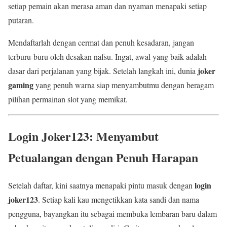
setiap pemain akan merasa aman dan nyaman menapaki setiap
putaran.
Mendaftarlah dengan cermat dan penuh kesadaran, jangan
terburu-buru oleh desakan nafsu. Ingat, awal yang baik adalah
joker
dasar dari perjalanan yang bijak. Setelah langkah ini, dunia
gaming
yang penuh warna siap menyambutmu dengan beragam
pilihan permainan slot yang memikat.
Login Joker123: Menyambut
Petualangan dengan Penuh Harapan
login
Setelah daftar, kini saatnya menapaki pintu masuk dengan
joker123
. Setiap kali kau mengetikkan kata sandi dan nama
pengguna, bayangkan itu sebagai membuka lembaran baru dalam