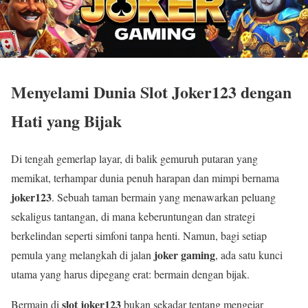
Menyelami Dunia Slot Joker123 dengan
Hati yang Bijak
Di tengah gemerlap layar, di balik gemuruh putaran yang
memikat, terhampar dunia penuh harapan dan mimpi bernama
joker123
. Sebuah taman bermain yang menawarkan peluang
sekaligus tantangan, di mana keberuntungan dan strategi
berkelindan seperti simfoni tanpa henti. Namun, bagi setiap
joker gaming
pemula yang melangkah di jalan
, ada satu kunci
utama yang harus dipegang erat: bermain dengan bijak.
slot joker123
Bermain di
bukan sekadar tentang mengejar