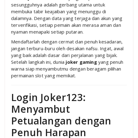
sesungguhnya adalah gerbang utama untuk
membuka tabir keajaiban yang menunggu di
dalamnya. Dengan data yang terjaga dan akun yang
terverifikasi, setiap pemain akan merasa aman dan
nyaman menapaki setiap putaran.
Mendaftarlah dengan cermat dan penuh kesadaran,
jangan terburu-buru oleh desakan nafsu. Ingat, awal
yang baik adalah dasar dari perjalanan yang bijak.
Setelah langkah ini, dunia
joker gaming
yang penuh
warna siap menyambutmu dengan beragam pilihan
permainan slot yang memikat.
Login Joker123:
Menyambut
Petualangan dengan
Penuh Harapan