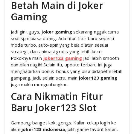
Betah Main di Joker
Gaming
Jadi gini, guys,
joker gaming
sekarang nggak cuma
soal spin biasa doang. Ada fitur-fitur baru seperti
mode turbo, auto-spin yang bisa diatur sesuai
strategi, dan animasi grafis yang lebih kece.
Pokoknya main
joker123 gaming
jadi lebih smooth
dan bikin nagih! Selain itu, update terbaru ini juga
menghadirkan bonus-bonus yang bisa didapetin lebih
gampang. Jadi, selain seru, main
joker123 gaming
juga makin menguntungkan.
Cara Nikmatin Fitur
Baru Joker123 Slot
Gampang banget kok, gengs. Kalian cukup login ke
akun
joker123 indonesia
, pilih game favorit kalian,