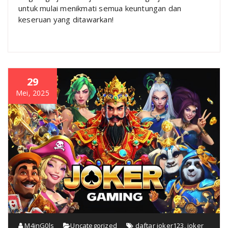
untuk mulai menikmati semua keuntungan dan
keseruan yang ditawarkan!
29
Mei, 2025
M4inG0ls
Uncategorized
daftar joker123
,
joker