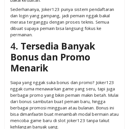
bakal kesulitan.
Sederhananya, Joker123 punya sistem pendaftaran
dan login yang gampang, jadi pemain nggak bakal
merasa terganggu dengan proses teknis. Semua
dibuat supaya pemain bisa langsung fokus ke
permainan.
4.
Tersedia Banyak
Bonus dan Promo
Menarik
Siapa yang nggak suka bonus dan promo? Joker123
nggak cuma menawarkan game yang seru, tapi juga
berbagai promo yang bikin pemain makin betah. Mulai
dari bonus sambutan buat pemain baru, hingga
berbagai promosi mingguan atau bulanan. Bonus ini
bisa dimanfaatin buat menambah modal bermain atau
mencoba game baru di slot joker123 tanpa takut
kehilangan banyak uang.