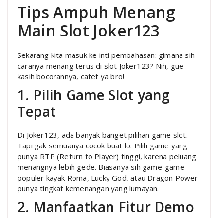
Tips Ampuh Menang
Main Slot Joker123
Sekarang kita masuk ke inti pembahasan: gimana sih
caranya menang terus di slot Joker123? Nih, gue
kasih bocorannya, catet ya bro!
1. Pilih Game Slot yang
Tepat
Di Joker123, ada banyak banget pilihan game slot.
Tapi gak semuanya cocok buat lo. Pilih game yang
punya RTP (Return to Player) tinggi, karena peluang
menangnya lebih gede. Biasanya sih game-game
populer kayak Roma, Lucky God, atau Dragon Power
punya tingkat kemenangan yang lumayan.
2. Manfaatkan Fitur Demo