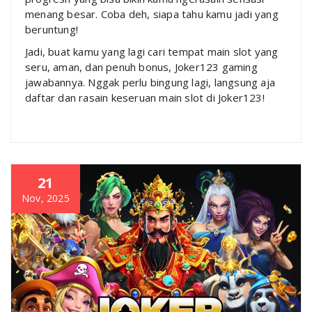
menang besar. Coba deh, siapa tahu kamu jadi yang
beruntung!
Jadi, buat kamu yang lagi cari tempat main slot yang
seru, aman, dan penuh bonus, Joker123 gaming
jawabannya. Nggak perlu bingung lagi, langsung aja
daftar dan rasain keseruan main slot di Joker123!
21
Nov, 2025