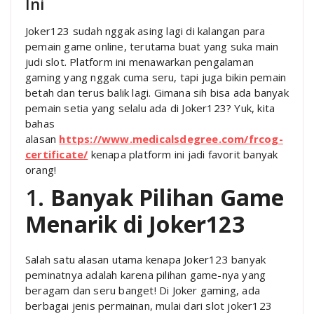
Ini
Joker123 sudah nggak asing lagi di kalangan para
pemain game online, terutama buat yang suka main
judi slot. Platform ini menawarkan pengalaman
gaming yang nggak cuma seru, tapi juga bikin pemain
betah dan terus balik lagi. Gimana sih bisa ada banyak
pemain setia yang selalu ada di Joker123? Yuk, kita
bahas
alasan
https://www.medicalsdegree.com/frcog-
certificate/
kenapa platform ini jadi favorit banyak
orang!
1.
Banyak Pilihan Game
Menarik di Joker123
Salah satu alasan utama kenapa Joker123 banyak
peminatnya adalah karena pilihan game-nya yang
beragam dan seru banget! Di Joker gaming, ada
berbagai jenis permainan, mulai dari slot joker123