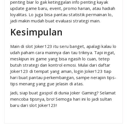
penting biar lo gak ketinggalan info penting kayak
update game baru, event, promo harian, atau hadiah
loyalitas. Lo juga bisa pantau statistik permainan lo,
jadi makin mudah buat evaluasi strategi main.
Kesimpulan
Main di slot Joker123 itu seru banget, apalagi kalau lo
udah paham cara mainnya dan tau triknya. Tapi ingat,
meskipun ini game yang bisa ngasih lo cuan, tetep
butuh strategi dan kontrol emosi. Mulai dari daftar
Joker123 di tempat yang aman, login Joker123 tiap
hari buat pantau perkembangan, sampe nerapin tips-
tips menang yang gue jelasin di atas.
Jadi, siap buat gaspol di dunia Joker Gaming? Selamat
mencoba tipsnya, bro! Semoga hari ini lo jadi sultan
baru dari slot Joker123!