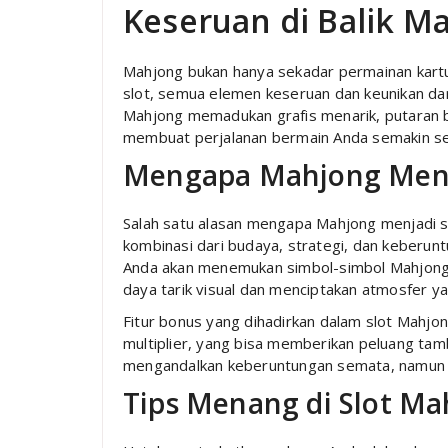
Keseruan di Balik M
Mahjong bukan hanya sekadar permainan kartu t
slot, semua elemen keseruan dan keunikan dar
Mahjong memadukan grafis menarik, putaran bo
membuat perjalanan bermain Anda semakin se
Mengapa Mahjong Menja
Salah satu alasan mengapa Mahjong menjadi sa
kombinasi dari budaya, strategi, dan keberunt
Anda akan menemukan simbol-simbol Mahjong
daya tarik visual dan menciptakan atmosfer 
Fitur bonus yang dihadirkan dalam slot Mahjon
multiplier, yang bisa memberikan peluang tam
mengandalkan keberuntungan semata, namun ju
Tips Menang di Slot Ma