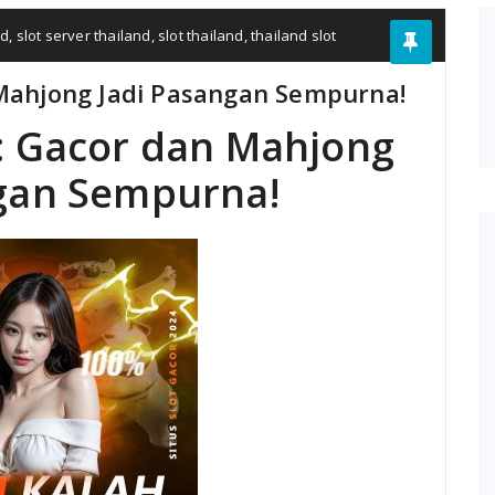
nd
,
slot server thailand
,
slot thailand
,
thailand slot
 Mahjong Jadi Pasangan Sempurna!
8: Gacor dan Mahjong
gan Sempurna!