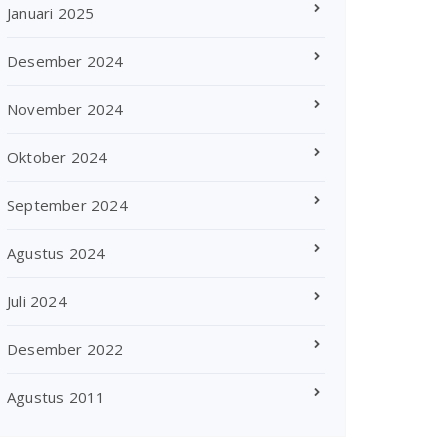
Januari 2025
Desember 2024
November 2024
Oktober 2024
September 2024
Agustus 2024
Juli 2024
Desember 2022
Agustus 2011