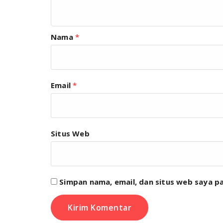
Nama
*
Email
*
Situs Web
Simpan nama, email, dan situs web saya p