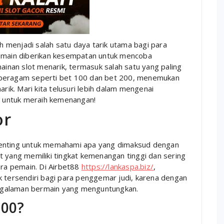
ah menjadi salah satu daya tarik utama bagi para
pemain diberikan kesempatan untuk mencoba
nan slot menarik, termasuk salah satu yang paling
 beragam seperti bet 100 dan bet 200, menemukan
arik. Mari kita telusuri lebih dalam mengenai
ng untuk meraih kemenangan!
or
penting untuk memahami apa yang dimaksud dengan
lot yang memiliki tingkat kemenangan tinggi dan sering
ra pemain. Di Airbet88
https://lankaspa.biz/
,
k tersendiri bagi para penggemar judi, karena dengan
ngalaman bermain yang menguntungkan.
100?