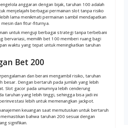
engelola anggaran dengan bijak, taruhan 100 adalah
tuk menjelajahi berbagai permainan slot tanpa risiko
t lebih lama menikmati permainan sambil mendapatkan
mesin dan fitur-fiturnya.
main untuk menguji berbagai strategi tanpa terbebani
ng bervariasi, memilih bet 100 memberi ruang bagi
pan waktu yang tepat untuk meningkatkan taruhan
gan Bet 200
rpengalaman dan berani mengambil risiko, taruhan
 besar. Dengan bertaruh pada jumlah yang lebih
at. Slot gacor pada umumnya lebih cenderung
aruhan yang lebih tinggi, sehingga bisa jadi ini
 berinvestasi lebih untuk memenangkan jackpot.
 manajemen keuangan saat memutuskan untuk bertaruh
us memastikan bahwa taruhan 200 sesuai dengan
ng signifikan.