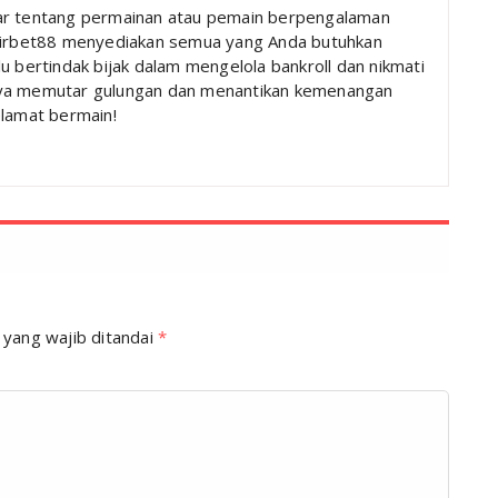
jar tentang permainan atau pemain berpengalaman
 Airbet88 menyediakan semua yang Anda butuhkan
u bertindak bijak dalam mengelola bankroll dan nikmati
nya memutar gulungan dan menantikan kemenangan
elamat bermain!
 yang wajib ditandai
*