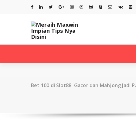
Skip
to
content
Sales
Contact Sales
Have a 
322
332 00 322
conta
om
Bet 100 di Slot88: Gacor dan Mahjong Jadi