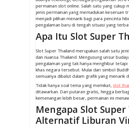
permainan slot online. Salah satu yang cukup 
jenis permainan yang memadukan keseruan t
menjadi pilihan menarik bagi para pencinta hi
pengalaman baru di tengah situasi yang terba
Apa Itu Slot Super T
Slot Super Thailand merupakan salah satu jen
dan nuansa Thailand. Mengusung unsur budaya
pengalaman yang tak hanya menghibur tetapi
khas negara tersebut. Mulai dari simbol Buddh
semuanya dibalut dalam grafik yang menarik d
Tidak hanya soal tema yang memikat,
slot tha
ditawarkan. Dari putaran gratis, hingga ber
kemenangan lebih besar, permainan ini menaw
Mengapa Slot Super 
Alternatif Liburan V