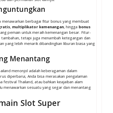
enguntungkan
uga menawarkan berbagai fitur bonus yang membuat
ratis
,
multiplikator kemenangan
, hingga
bonus
uang pemain untuk meraih kemenangan besar. Fitur-
ran tambahan, tetapi juga menambah ketegangan dan
an yang lebih menarik dibandingkan liburan biasa yang
yang Menantang
hailand menonjol adalah keberagaman dalam
rus diperbarui, Anda bisa merasakan pengalaman
a festival Thailand, atau bahkan keajaiban alam
alu menawarkan sesuatu yang segar dan menantang
.
main Slot Super