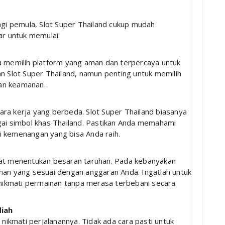
agi pemula, Slot Super Thailand cukup mudah
ar untuk memulai:
 memilih platform yang aman dan terpercaya untuk
 Slot Super Thailand, namun penting untuk memilih
kan keamanan.
cara kerja yang berbeda. Slot Super Thailand biasanya
ai simbol khas Thailand. Pastikan Anda memahami
si kemenangan yang bisa Anda raih.
at menentukan besaran taruhan. Pada kebanyakan
ruhan yang sesuai dengan anggaran Anda. Ingatlah untuk
enikmati permainan tanpa merasa terbebani secara
iah
nikmati perjalanannya. Tidak ada cara pasti untuk