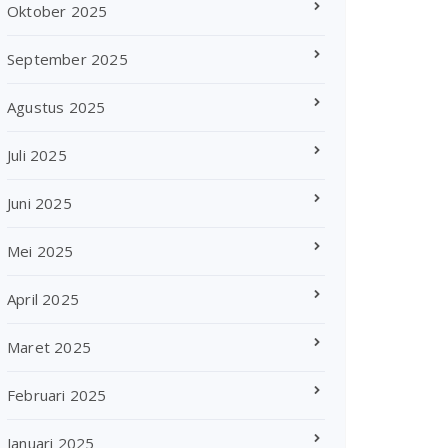
Oktober 2025
September 2025
Agustus 2025
Juli 2025
Juni 2025
Mei 2025
April 2025
Maret 2025
Februari 2025
Januari 2025