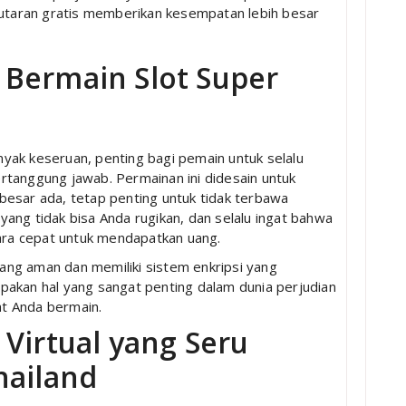
utaran gratis memberikan kesempatan lebih besar
 Bermain Slot Super
yak keseruan, penting bagi pemain untuk selalu
rtanggung jawab. Permainan ini didesain untuk
besar ada, tetap penting untuk tidak terbawa
ang tidak bisa Anda rugikan, dan selalu ingat bahwa
cara cepat untuk mendapatkan uang.
 yang aman dan memiliki sistem enkripsi yang
pakan hal yang sangat penting dalam dunia perjudian
at Anda bermain.
Virtual yang Seru
hailand