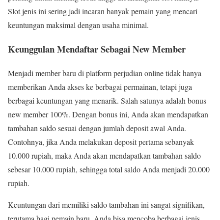
Slot jenis ini sering jadi incaran banyak pemain yang mencari
keuntungan maksimal dengan usaha minimal.
Keunggulan Mendaftar Sebagai New Member
Menjadi member baru di platform perjudian online tidak hanya
memberikan Anda akses ke berbagai permainan, tetapi juga
berbagai keuntungan yang menarik. Salah satunya adalah bonus
new member 100%. Dengan bonus ini, Anda akan mendapatkan
tambahan saldo sesuai dengan jumlah deposit awal Anda.
Contohnya, jika Anda melakukan deposit pertama sebanyak
10.000 rupiah, maka Anda akan mendapatkan tambahan saldo
sebesar 10.000 rupiah, sehingga total saldo Anda menjadi 20.000
rupiah.
Keuntungan dari memiliki saldo tambahan ini sangat signifikan,
terutama bagi pemain baru. Anda bisa mencoba berbagai jenis