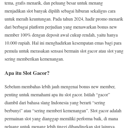
tema, grafis menarik, dan peluang besar untuk menang
menjadikan slot banyak dipilih sebagai hiburan sekaligus cara
untuk meraih keuntungan. Pada tahun 2024, hadir promo menarik
dari berbagai platform perjudian yang menawarkan bonus new
member 100% dengan deposit awal cukup rendah, yaitu hanya
10.000 rupiah. Hal ini menghadirkan kesempatan emas bagi para
pemula untuk merasakan sensasi bermain slot gacor atau slot yang
sering memberikan kemenangan.
Apa itu Slot Gacor?
Sebelum membahas lebih jauh mengenai bonus new member,
penting untuk memahami apa itu slot gacor. Istilah “gacor”
diambil dari bahasa slang Indonesia yang berarti “sering
berbunyi” atau “sering memberi kemenangan”. Slot gacor adalah
permainan slot yang dianggap memiliki performa baik, di mana
peluang untuk menang lebih tinggi dibandingkan slot lainnya.