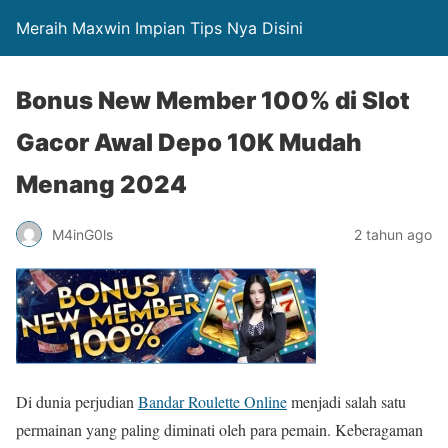
Meraih Maxwin Impian Tips Nya Disini
Bonus New Member 100% di Slot
Gacor Awal Depo 10K Mudah
Menang 2024
M4inG0ls
2 tahun ago
Di dunia perjudian
Bandar Roulette Online
menjadi salah satu
permainan yang paling diminati oleh para pemain. Keberagaman