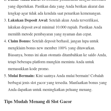
yang diperlukan. Pastikan data yang Anda berikan akurat dan
lengkap agar tidak ada kendala saat penarikan kemenangan.
Lakukan Deposit Awal:
Setelah akun Anda terverifikasi,
lakukan deposit awal minimal 10.000 rupiah. Pastikan Anda
memilih metode pembayaran yang nyaman dan cepat.
Claim Bonus:
Setelah deposit berhasil, jangan lupa untuk
mengklaim bonus new member 100% yang ditawarkan.
Biasanya, bonus ini akan otomatis ditambahkan ke saldo Anda,
tetapi beberapa platform mungkin meminta Anda untuk
memasukkan kode promo.
Mulai Bermain:
Kini saatnya Anda mulai bermain! Cobalah
berbagai jenis slot gacor yang tersedia. Manfaatkan bonus yang
Anda dapatkan untuk meningkatkan peluang menang.
Tips Mudah Menang di Slot Gacor