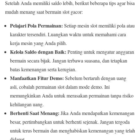
Setelah Anda memiliki saldo lebih, berikut beberapa tips agar bisa
mudah menang saat bermain slot gacor:
Pelajari Pola Permainan:
Setiap mesin slot memiliki pola atau
karakter tersendiri. Luangkan waktu untuk memahami cara
kerja mesin yang Anda pilih.
Kelola Saldo dengan Baik:
Penting untuk mengatur anggaran
bermain secara bijak. Jangan terbawa suasana, dan tetapkan
batas kemenangan serta kerugian.
Manfaatkan Fitur Demo:
Sebelum bertaruh dengan uang
asli, cobalah permainan slot dalam mode demo. Ini
memungkinkan Anda untuk merasakan permainan tanpa risiko
kehilangan uang.
Berhenti Saat Menang:
Jika Anda mendapatkan kemenangan
besar, pertimbangkan untuk berhenti sejenak. Jangan tergoda
untuk terus bermain dan menghabiskan kemenangan yang telah
didapat.