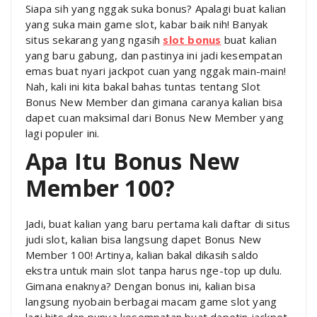
Siapa sih yang nggak suka bonus? Apalagi buat kalian
yang suka main game slot, kabar baik nih! Banyak
situs sekarang yang ngasih
slot bonus
buat kalian
yang baru gabung, dan pastinya ini jadi kesempatan
emas buat nyari jackpot cuan yang nggak main-main!
Nah, kali ini kita bakal bahas tuntas tentang Slot
Bonus New Member dan gimana caranya kalian bisa
dapet cuan maksimal dari Bonus New Member yang
lagi populer ini.
Apa Itu Bonus New
Member 100?
Jadi, buat kalian yang baru pertama kali daftar di situs
judi slot, kalian bisa langsung dapet Bonus New
Member 100! Artinya, kalian bakal dikasih saldo
ekstra untuk main slot tanpa harus nge-top up dulu.
Gimana enaknya? Dengan bonus ini, kalian bisa
langsung nyobain berbagai macam game slot yang