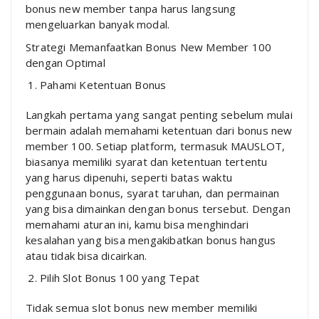
bonus new member tanpa harus langsung
mengeluarkan banyak modal.
Strategi Memanfaatkan Bonus New Member 100
dengan Optimal
Pahami Ketentuan Bonus
Langkah pertama yang sangat penting sebelum mulai
bermain adalah memahami ketentuan dari bonus new
member 100. Setiap platform, termasuk MAUSLOT,
biasanya memiliki syarat dan ketentuan tertentu
yang harus dipenuhi, seperti batas waktu
penggunaan bonus, syarat taruhan, dan permainan
yang bisa dimainkan dengan bonus tersebut. Dengan
memahami aturan ini, kamu bisa menghindari
kesalahan yang bisa mengakibatkan bonus hangus
atau tidak bisa dicairkan.
Pilih Slot Bonus 100 yang Tepat
Tidak semua slot bonus new member memiliki