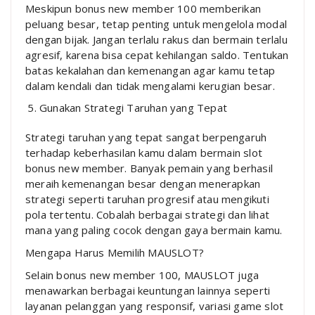
Meskipun bonus new member 100 memberikan
peluang besar, tetap penting untuk mengelola modal
dengan bijak. Jangan terlalu rakus dan bermain terlalu
agresif, karena bisa cepat kehilangan saldo. Tentukan
batas kekalahan dan kemenangan agar kamu tetap
dalam kendali dan tidak mengalami kerugian besar.
Gunakan Strategi Taruhan yang Tepat
Strategi taruhan yang tepat sangat berpengaruh
terhadap keberhasilan kamu dalam bermain slot
bonus new member. Banyak pemain yang berhasil
meraih kemenangan besar dengan menerapkan
strategi seperti taruhan progresif atau mengikuti
pola tertentu. Cobalah berbagai strategi dan lihat
mana yang paling cocok dengan gaya bermain kamu.
Mengapa Harus Memilih MAUSLOT?
Selain bonus new member 100, MAUSLOT juga
menawarkan berbagai keuntungan lainnya seperti
layanan pelanggan yang responsif, variasi game slot