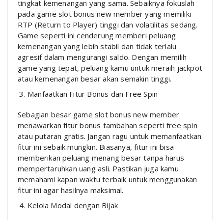
tingkat kemenangan yang sama. Sebaiknya fokuslah
pada game slot bonus new member yang memiliki
RTP (Return to Player) tinggi dan volatilitas sedang.
Game seperti ini cenderung memberi peluang
kemenangan yang lebih stabil dan tidak terlalu
agresif dalam mengurangi saldo. Dengan memilih
game yang tepat, peluang kamu untuk meraih jackpot
atau kemenangan besar akan semakin tinggi.
Manfaatkan Fitur Bonus dan Free Spin
Sebagian besar game slot bonus new member
menawarkan fitur bonus tambahan seperti free spin
atau putaran gratis. Jangan ragu untuk memanfaatkan
fitur ini sebaik mungkin. Biasanya, fitur ini bisa
memberikan peluang menang besar tanpa harus
mempertaruhkan uang asli. Pastikan juga kamu
memahami kapan waktu terbaik untuk menggunakan
fitur ini agar hasilnya maksimal.
Kelola Modal dengan Bijak