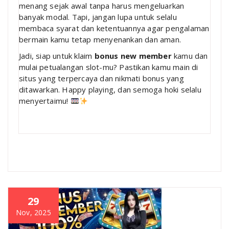
menang sejak awal tanpa harus mengeluarkan
banyak modal. Tapi, jangan lupa untuk selalu
membaca syarat dan ketentuannya agar pengalaman
bermain kamu tetap menyenankan dan aman.
Jadi, siap untuk klaim
bonus new member
kamu dan
mulai petualangan slot-mu? Pastikan kamu main di
situs yang terpercaya dan nikmati bonus yang
ditawarkan. Happy playing, dan semoga hoki selalu
menyertaimu!
29
Nov, 2025