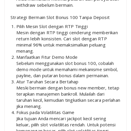
withdraw sebelum bermain.
Strategi Bermain Slot Bonus 100 Tanpa Deposit
Pilih Mesin Slot dengan RTP Tinggi
Mesin dengan RTP tinggi cenderung memberikan
return lebih konsisten. Cari slot dengan RTP
minimal 96% untuk memaksimalkan peluang
menang.
Manfaatkan Fitur Demo Mode
Sebelum menggunakan slot bonus 100, cobalah
demo mode untuk memahami mekanisme simbol,
payline, dan putaran bonus dalam permainan.
Atur Taruhan Secara Bertahap
Meski bermain dengan bonus new member, tetap
terapkan manajemen bankroll. Mulailah dari
taruhan kecil, kemudian tingkatkan secara perlahan
jika menang.
Fokus pada Volatilitas Game
Jika tujuan Anda mencari jackpot kecil sering
keluar, pilih slot volatilitas rendah. Untuk potensi
kemenangan besar, pilih slot volatilitas tinggi