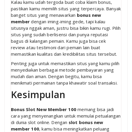
Kalau kamu udah tergoda buat coba klaim bonus,
pastikan kamu memilih situs yang terpercaya. Banyak
banget situs yang menawarkan
bonus new
member
dengan iming-iming gede, tapi kalau
situsnya nggak aman, justru bisa bikin kamu rugi. Pilih
situs yang sudah berlisensi dan punya reputasi
bagus di kalangan pemain. Kamu juga bisa cek
review atau testimoni dari pemain lain buat
memastikan kualitas dan kredibilitas situs tersebut.
Penting juga untuk memastikan situs yang kamu pilih
menyediakan berbagai metode pembayaran yang
mudah dan aman. Dengan begitu, kamu bisa
menikmati permainan tanpa khawatir soal transaksi.
Kesimpulan
Bonus Slot New Member 100
memang bisa jadi
cara yang menyenangkan untuk memulai petualangan
di dunia slot online. Dengan
slot bonus new
member 100
, kamu bisa meningkatkan peluang