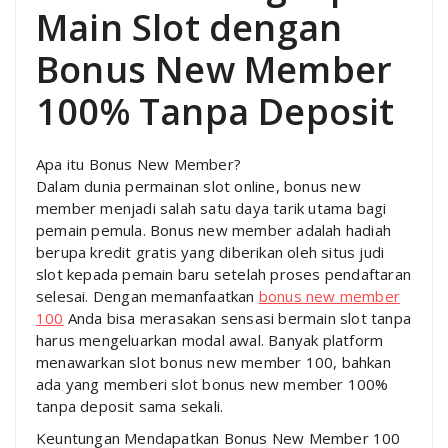
Main Slot dengan
Bonus New Member
100% Tanpa Deposit
Apa itu Bonus New Member?
Dalam dunia permainan slot online, bonus new
member menjadi salah satu daya tarik utama bagi
pemain pemula. Bonus new member adalah hadiah
berupa kredit gratis yang diberikan oleh situs judi
slot kepada pemain baru setelah proses pendaftaran
selesai. Dengan memanfaatkan
bonus new member
100
Anda bisa merasakan sensasi bermain slot tanpa
harus mengeluarkan modal awal. Banyak platform
menawarkan slot bonus new member 100, bahkan
ada yang memberi slot bonus new member 100%
tanpa deposit sama sekali.
Keuntungan Mendapatkan Bonus New Member 100