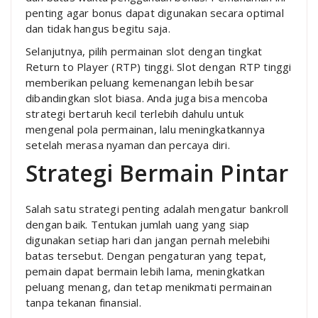
penting agar bonus dapat digunakan secara optimal
dan tidak hangus begitu saja.
Selanjutnya, pilih permainan slot dengan tingkat
Return to Player (RTP) tinggi. Slot dengan RTP tinggi
memberikan peluang kemenangan lebih besar
dibandingkan slot biasa. Anda juga bisa mencoba
strategi bertaruh kecil terlebih dahulu untuk
mengenal pola permainan, lalu meningkatkannya
setelah merasa nyaman dan percaya diri.
Strategi Bermain Pintar
Salah satu strategi penting adalah mengatur bankroll
dengan baik. Tentukan jumlah uang yang siap
digunakan setiap hari dan jangan pernah melebihi
batas tersebut. Dengan pengaturan yang tepat,
pemain dapat bermain lebih lama, meningkatkan
peluang menang, dan tetap menikmati permainan
tanpa tekanan finansial.