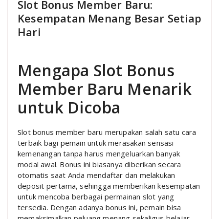
Slot Bonus Member Baru:
Kesempatan Menang Besar Setiap
Hari
Mengapa Slot Bonus
Member Baru Menarik
untuk Dicoba
Slot bonus member baru merupakan salah satu cara
terbaik bagi pemain untuk merasakan sensasi
kemenangan tanpa harus mengeluarkan banyak
modal awal. Bonus ini biasanya diberikan secara
otomatis saat Anda mendaftar dan melakukan
deposit pertama, sehingga memberikan kesempatan
untuk mencoba berbagai permainan slot yang
tersedia. Dengan adanya bonus ini, pemain bisa
memaksimalkan peluang menang sekaligus belajar