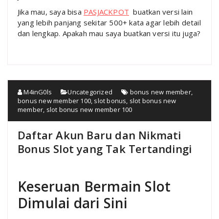
Jika mau, saya bisa
PASJACKPOT
buatkan versi lain
yang lebih panjang sekitar 500+ kata agar lebih detail
dan lengkap. Apakah mau saya buatkan versi itu juga?
M4inG0ls
Uncategorized
bonus new member
,
bonus new member 100
,
slot bonus
,
slot bonus new
member
,
slot bonus new member 100
Daftar Akun Baru dan Nikmati
Bonus Slot yang Tak Tertandingi
Keseruan Bermain Slot
Dimulai dari Sini