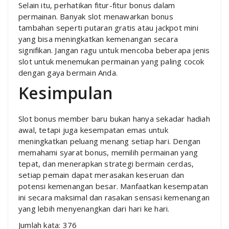
Selain itu, perhatikan fitur-fitur bonus dalam
permainan. Banyak slot menawarkan bonus
tambahan seperti putaran gratis atau jackpot mini
yang bisa meningkatkan kemenangan secara
signifikan. Jangan ragu untuk mencoba beberapa jenis
slot untuk menemukan permainan yang paling cocok
dengan gaya bermain Anda.
Kesimpulan
Slot bonus member baru bukan hanya sekadar hadiah
awal, tetapi juga kesempatan emas untuk
meningkatkan peluang menang setiap hari. Dengan
memahami syarat bonus, memilih permainan yang
tepat, dan menerapkan strategi bermain cerdas,
setiap pemain dapat merasakan keseruan dan
potensi kemenangan besar. Manfaatkan kesempatan
ini secara maksimal dan rasakan sensasi kemenangan
yang lebih menyenangkan dari hari ke hari.
Jumlah kata: 376