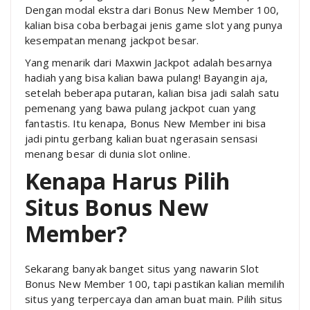
Dengan modal ekstra dari Bonus New Member 100,
kalian bisa coba berbagai jenis game slot yang punya
kesempatan menang jackpot besar.
Yang menarik dari Maxwin Jackpot adalah besarnya
hadiah yang bisa kalian bawa pulang! Bayangin aja,
setelah beberapa putaran, kalian bisa jadi salah satu
pemenang yang bawa pulang jackpot cuan yang
fantastis. Itu kenapa, Bonus New Member ini bisa
jadi pintu gerbang kalian buat ngerasain sensasi
menang besar di dunia slot online.
Kenapa Harus Pilih
Situs Bonus New
Member?
Sekarang banyak banget situs yang nawarin Slot
Bonus New Member 100, tapi pastikan kalian memilih
situs yang terpercaya dan aman buat main. Pilih situs