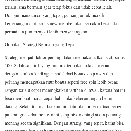
terlalu lama bermain agar tetap fokus dan tidak cepat lelah.
Dengan manajemen yang tepat, peluang untuk meraih
kemenangan dari bonus new member akan semakin besar, dan
permainan pun menjadi lebih menyenangkan.
Gunakan Strategi Bermain yang Tepat
Strategi menjadi faktor penting dalam memaksimalkan slot bonus
100. Salah satu trik yang umum digunakan adalah memulai
dengan taruhan kecil agar modal dari bonus tetap awet dan
peluang mendapatkan fitur bonus seperti free spin lebih besar.
Jangan terlalu cepat meningkatkan taruhan di awal, karena hal ini
bisa membuat modal cepat habis jika keberuntungan belum
datang. Selain itu, manfaatkan fitur-fitur dalam permainan seperti
putaran gratis dan bonus mini yang bisa meningkatkan peluang
menang secara signifikan. Dengan strategi yang tepat, kamu bisa
mengoptimalkan slot bonus new member dan mendapatkan hasil