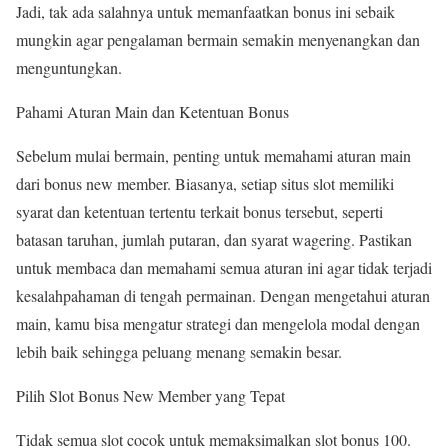
Jadi, tak ada salahnya untuk memanfaatkan bonus ini sebaik
mungkin agar pengalaman bermain semakin menyenangkan dan
menguntungkan.
Pahami Aturan Main dan Ketentuan Bonus
Sebelum mulai bermain, penting untuk memahami aturan main
dari bonus new member. Biasanya, setiap situs slot memiliki
syarat dan ketentuan tertentu terkait bonus tersebut, seperti
batasan taruhan, jumlah putaran, dan syarat wagering. Pastikan
untuk membaca dan memahami semua aturan ini agar tidak terjadi
kesalahpahaman di tengah permainan. Dengan mengetahui aturan
main, kamu bisa mengatur strategi dan mengelola modal dengan
lebih baik sehingga peluang menang semakin besar.
Pilih Slot Bonus New Member yang Tepat
Tidak semua slot cocok untuk memaksimalkan slot bonus 100.