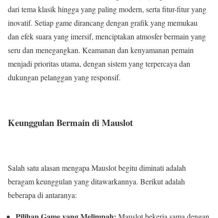
dari tema klasik hingga yang paling modern, serta fitur-fitur yang
inovatif. Setiap game dirancang dengan grafik yang memukau
dan efek suara yang imersif, menciptakan atmosfer bermain yang
seru dan menegangkan. Keamanan dan kenyamanan pemain
menjadi prioritas utama, dengan sistem yang terpercaya dan
dukungan pelanggan yang responsif.
Keunggulan Bermain di Mauslot
Salah satu alasan mengapa Mauslot begitu diminati adalah
beragam keunggulan yang ditawarkannya. Berikut adalah
beberapa di antaranya:
Pilihan Game yang Melimpah:
Mauslot bekerja sama dengan