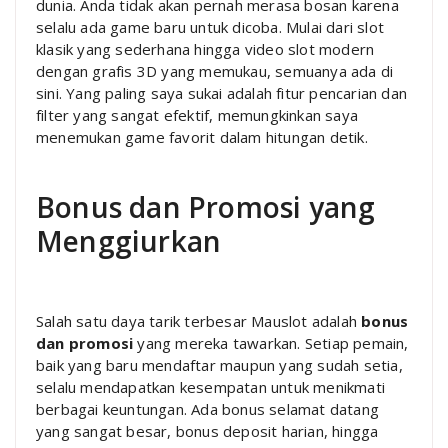
dunia. Anda tidak akan pernah merasa bosan karena
selalu ada game baru untuk dicoba. Mulai dari slot
klasik yang sederhana hingga video slot modern
dengan grafis 3D yang memukau, semuanya ada di
sini. Yang paling saya sukai adalah fitur pencarian dan
filter yang sangat efektif, memungkinkan saya
menemukan game favorit dalam hitungan detik.
Bonus dan Promosi yang
Menggiurkan
Salah satu daya tarik terbesar Mauslot adalah
bonus
dan promosi
yang mereka tawarkan. Setiap pemain,
baik yang baru mendaftar maupun yang sudah setia,
selalu mendapatkan kesempatan untuk menikmati
berbagai keuntungan. Ada bonus selamat datang
yang sangat besar, bonus deposit harian, hingga