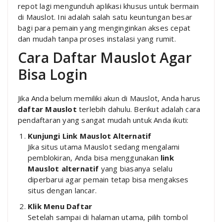
repot lagi mengunduh aplikasi khusus untuk bermain
di Mauslot. Ini adalah salah satu keuntungan besar
bagi para pemain yang menginginkan akses cepat
dan mudah tanpa proses instalasi yang rumit.
Cara Daftar Mauslot Agar
Bisa Login
Jika Anda belum memiliki akun di Mauslot, Anda harus
daftar Mauslot
terlebih dahulu. Berikut adalah cara
pendaftaran yang sangat mudah untuk Anda ikuti:
Kunjungi Link Mauslot Alternatif
Jika situs utama Mauslot sedang mengalami
pemblokiran, Anda bisa menggunakan
link
Mauslot alternatif
yang biasanya selalu
diperbarui agar pemain tetap bisa mengakses
situs dengan lancar.
Klik Menu Daftar
Setelah sampai di halaman utama, pilih tombol