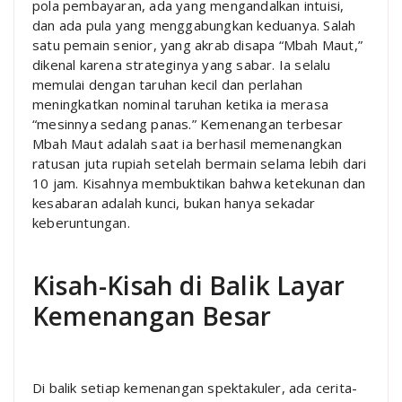
pola pembayaran, ada yang mengandalkan intuisi,
dan ada pula yang menggabungkan keduanya. Salah
satu pemain senior, yang akrab disapa “Mbah Maut,”
dikenal karena strateginya yang sabar. Ia selalu
memulai dengan taruhan kecil dan perlahan
meningkatkan nominal taruhan ketika ia merasa
“mesinnya sedang panas.” Kemenangan terbesar
Mbah Maut adalah saat ia berhasil memenangkan
ratusan juta rupiah setelah bermain selama lebih dari
10 jam. Kisahnya membuktikan bahwa ketekunan dan
kesabaran adalah kunci, bukan hanya sekadar
keberuntungan.
Kisah-Kisah di Balik Layar
Kemenangan Besar
Di balik setiap kemenangan spektakuler, ada cerita-