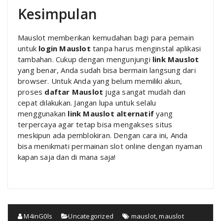
Kesimpulan
Mauslot memberikan kemudahan bagi para pemain
untuk
login Mauslot
tanpa harus menginstal aplikasi
tambahan. Cukup dengan mengunjungi
link Mauslot
yang benar, Anda sudah bisa bermain langsung dari
browser. Untuk Anda yang belum memiliki akun,
proses
daftar Mauslot
juga sangat mudah dan
cepat dilakukan. Jangan lupa untuk selalu
menggunakan
link Mauslot alternatif
yang
terpercaya agar tetap bisa mengakses situs
meskipun ada pemblokiran. Dengan cara ini, Anda
bisa menikmati permainan slot online dengan nyaman
kapan saja dan di mana saja!
M4inG0ls
Uncategorized
mauslot
,
mauslot