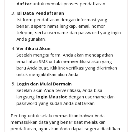
daftar
untuk memulai proses pendaftaran.
Isi Data Pendaftaran
Isi form pendaftaran dengan informasi yang
benar, seperti nama lengkap, email, nomor
telepon, serta username dan password yang ingin
Anda gunakan.
Verifikasi Akun
Setelah mengisi form, Anda akan mendapatkan
email atau SMS untuk memverifikasi akun yang
baru Anda buat. Klik link verifikasi yang dikirimkan
untuk mengaktifkan akun Anda.
Login dan Mulai Bermain
Setelah akun Anda terverifikasi, Anda bisa
langsung
login Mauslot
dengan username dan
password yang sudah Anda daftarkan.
Penting untuk selalu memastikan bahwa Anda
memasukkan data yang benar saat melakukan
pendaftaran, agar akun Anda dapat segera diaktifkan