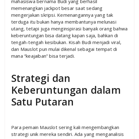
mahasiswa bernama Budi yang berhasil
memenangkan jackpot besar saat sedang
mengerjakan skripsi. Kemenangannya yang tak
terduga itu bukan hanya membantunya melunasi
utang, tetapi juga menginspirasi banyak orang bahwa
keberuntungan bisa datang kapan saja, bahkan di
tengah-tengah kesibukan. Kisah Budi menjadi viral,
dan Mauslot pun mulai dikenal sebagai tempat di
mana “keajaiban” bisa terjadi.
Strategi dan
Keberuntungan dalam
Satu Putaran
Para pemain Mauslot sering kali mengembangkan
strategi unik mereka sendiri. Ada yang menganalisis