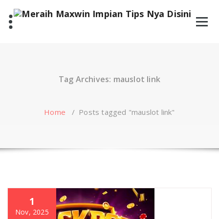
Skip
to
content
Tag Archives: mauslot link
Home
/
Posts tagged "mauslot link"
1
Nov, 2025