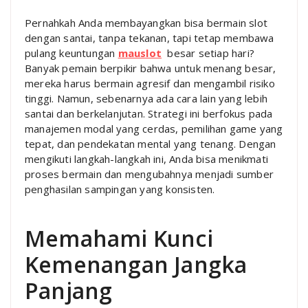
Pernahkah Anda membayangkan bisa bermain slot
dengan santai, tanpa tekanan, tapi tetap membawa
pulang keuntungan
mauslot
besar setiap hari?
Banyak pemain berpikir bahwa untuk menang besar,
mereka harus bermain agresif dan mengambil risiko
tinggi. Namun, sebenarnya ada cara lain yang lebih
santai dan berkelanjutan. Strategi ini berfokus pada
manajemen modal yang cerdas, pemilihan game yang
tepat, dan pendekatan mental yang tenang. Dengan
mengikuti langkah-langkah ini, Anda bisa menikmati
proses bermain dan mengubahnya menjadi sumber
penghasilan sampingan yang konsisten.
Memahami Kunci
Kemenangan Jangka
Panjang