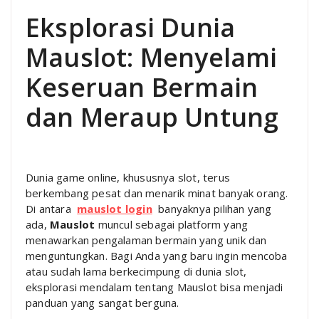
Eksplorasi Dunia
Mauslot: Menyelami
Keseruan Bermain
dan Meraup Untung
Dunia game online, khususnya slot, terus
berkembang pesat dan menarik minat banyak orang.
Di antara
mauslot login
banyaknya pilihan yang
ada,
Mauslot
muncul sebagai platform yang
menawarkan pengalaman bermain yang unik dan
menguntungkan. Bagi Anda yang baru ingin mencoba
atau sudah lama berkecimpung di dunia slot,
eksplorasi mendalam tentang Mauslot bisa menjadi
panduan yang sangat berguna.