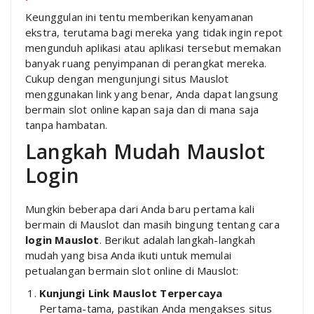
Keunggulan ini tentu memberikan kenyamanan
ekstra, terutama bagi mereka yang tidak ingin repot
mengunduh aplikasi atau aplikasi tersebut memakan
banyak ruang penyimpanan di perangkat mereka.
Cukup dengan mengunjungi situs Mauslot
menggunakan link yang benar, Anda dapat langsung
bermain slot online kapan saja dan di mana saja
tanpa hambatan.
Langkah Mudah Mauslot
Login
Mungkin beberapa dari Anda baru pertama kali
bermain di Mauslot dan masih bingung tentang cara
login Mauslot
. Berikut adalah langkah-langkah
mudah yang bisa Anda ikuti untuk memulai
petualangan bermain slot online di Mauslot:
Kunjungi Link Mauslot Terpercaya
Pertama-tama, pastikan Anda mengakses situs