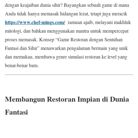
dengan keajaiban dunia sihir? Bayangkan sebuah game di mana
Anda tidak hanya memasak hidangan lezat, tetapi juga meracik
https://www.chef-mings.com/
ramuan ajaib, melayani makhluk
mitologi, dan bahkan menggunakan mantra untuk mempercepat
proses memasak. Konsep “Game Restoran dengan Sentuhan
Fantasi dan Sihir” menawarkan pengalaman bermain yang unik
dan memukau, membawa genre simulasi restoran ke level yang
benar-benar baru.
Membangun Restoran Impian di Dunia
Fantasi