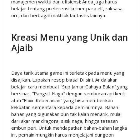
manajemen waktu dan efisiensi; Anda juga harus
belajar tentang preferensi kuliner para elf, raksasa,
orc, dan berbagai makhluk fantastis lainnya.
Kreasi Menu yang Unik dan
Ajaib
Daya tarik utama game ini terletak pada menu yang
disajikan. Lupakan resep biasa! Di sini, Anda akan
belajar cara membuat “Sup Jamur Cahaya Bulan” yang
bersinar, “Pangsit Naga” dengan semburan api kecil,
atau “Elixir Keberanian” yang bisa memberikan
kekuatan sementara kepada peminumnya. Bahan-
bahan yang digunakan pun tak kalah menarik, mulai
dari akar mandragora, sisik naga, hingga tetesan
embun peri. Untuk mendapatkan bahan-bahan langka
ini, pemain mungkin harus menjelajahi dungeon