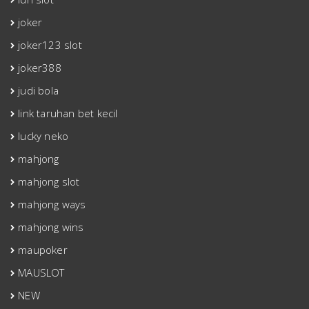
joker
joker123 slot
joker388
judi bola
link taruhan bet kecil
lucky neko
mahjong
mahjong slot
mahjong ways
mahjong wins
maupoker
MAUSLOT
NEW