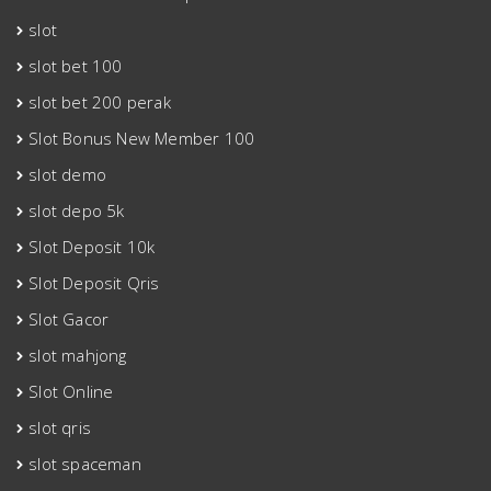
slot
slot bet 100
slot bet 200 perak
Slot Bonus New Member 100
slot demo
slot depo 5k
Slot Deposit 10k
Slot Deposit Qris
Slot Gacor
slot mahjong
Slot Online
slot qris
slot spaceman