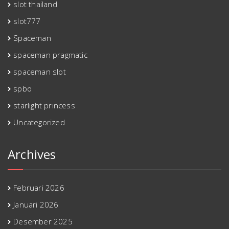
slot thailand
slot777
Spaceman
spaceman pragmatic
spaceman slot
spbo
starlight princess
Uncategorized
Archives
Februari 2026
Januari 2026
Desember 2025