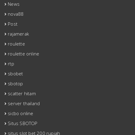
News
nova88
Post
rajamerak
roulette
roulette online
rtp
sbobet
sbotop
scatter hitam
server thailand
sicbo online
Situs SBOTOP
situs slot bet 200 rupiah