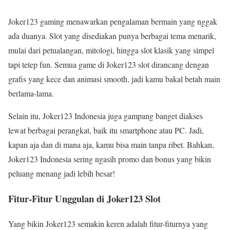
Joker123 gaming menawarkan pengalaman bermain yang nggak
ada duanya. Slot yang disediakan punya berbagai tema menarik,
mulai dari petualangan, mitologi, hingga slot klasik yang simpel
tapi tetep fun. Semua game di Joker123 slot dirancang dengan
grafis yang kece dan animasi smooth, jadi kamu bakal betah main
berlama-lama.
Selain itu, Joker123 Indonesia juga gampang banget diakses
lewat berbagai perangkat, baik itu smartphone atau PC. Jadi,
kapan aja dan di mana aja, kamu bisa main tanpa ribet. Bahkan,
Joker123 Indonesia sering ngasih promo dan bonus yang bikin
peluang menang jadi lebih besar!
Fitur-Fitur Unggulan di Joker123 Slot
Yang bikin Joker123 semakin keren adalah fitur-fiturnya yang