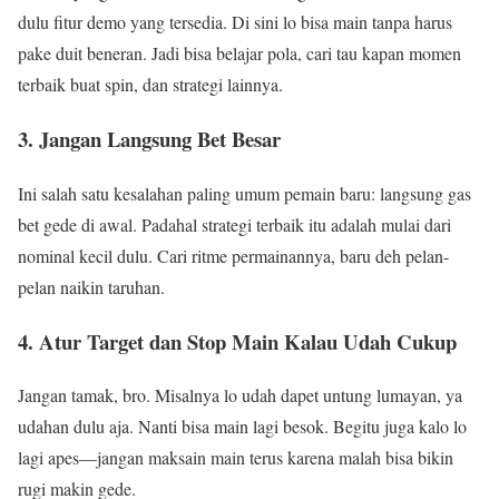
dulu fitur demo yang tersedia. Di sini lo bisa main tanpa harus
pake duit beneran. Jadi bisa belajar pola, cari tau kapan momen
terbaik buat spin, dan strategi lainnya.
3. Jangan Langsung Bet Besar
Ini salah satu kesalahan paling umum pemain baru: langsung gas
bet gede di awal. Padahal strategi terbaik itu adalah mulai dari
nominal kecil dulu. Cari ritme permainannya, baru deh pelan-
pelan naikin taruhan.
4. Atur Target dan Stop Main Kalau Udah Cukup
Jangan tamak, bro. Misalnya lo udah dapet untung lumayan, ya
udahan dulu aja. Nanti bisa main lagi besok. Begitu juga kalo lo
lagi apes—jangan maksain main terus karena malah bisa bikin
rugi makin gede.