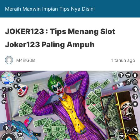
Meraih Maxwin Impian Tips Nya Disini
JOKER123 : Tips Menang Slot
Joker123 Paling Ampuh
M4inG0ls
1 tahun ago