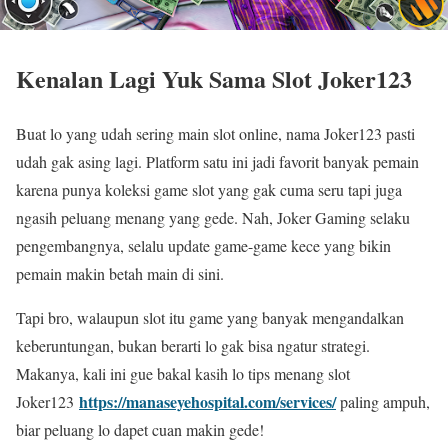
Kenalan Lagi Yuk Sama Slot Joker123
Buat lo yang udah sering main slot online, nama Joker123 pasti
udah gak asing lagi. Platform satu ini jadi favorit banyak pemain
karena punya koleksi game slot yang gak cuma seru tapi juga
ngasih peluang menang yang gede. Nah, Joker Gaming selaku
pengembangnya, selalu update game-game kece yang bikin
pemain makin betah main di sini.
Tapi bro, walaupun slot itu game yang banyak mengandalkan
keberuntungan, bukan berarti lo gak bisa ngatur strategi.
Makanya, kali ini gue bakal kasih lo tips menang slot
https://manaseyehospital.com/services/
Joker123
paling ampuh,
biar peluang lo dapet cuan makin gede!