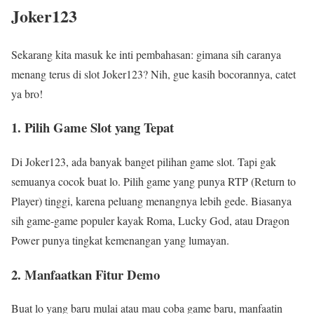
Joker123
Sekarang kita masuk ke inti pembahasan: gimana sih caranya
menang terus di slot Joker123? Nih, gue kasih bocorannya, catet
ya bro!
1. Pilih Game Slot yang Tepat
Di Joker123, ada banyak banget pilihan game slot. Tapi gak
semuanya cocok buat lo. Pilih game yang punya RTP (Return to
Player) tinggi, karena peluang menangnya lebih gede. Biasanya
sih game-game populer kayak Roma, Lucky God, atau Dragon
Power punya tingkat kemenangan yang lumayan.
2. Manfaatkan Fitur Demo
Buat lo yang baru mulai atau mau coba game baru, manfaatin