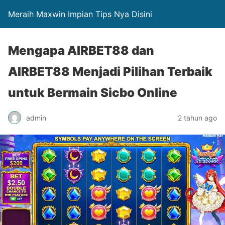
Meraih Maxwin Impian Tips Nya Disini
Mengapa AIRBET88 dan
AIRBET88 Menjadi Pilihan Terbaik
untuk Bermain Sicbo Online
admin
2 tahun ago