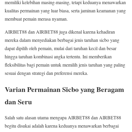
memiliki kelebihan masing-masing, tetapi keduanya menawarkan
kualitas permainan yang luar biasa, serta jaminan keamanan yang
membuat pemain merasa nyaman.
AIRBET88 dan AIRBET88 juga dikenal karena kehadiran
mereka dalam menyediakan berbagai jenis taruhan sicbo yang
dapat dipilih oleh pemain, mulai dari taruhan kecil dan besar
hingga taruhan kombinasi angka tertentu. Ini memberikan
fleksibilitas bagi pemain untuk memilih jenis taruhan yang paling
sesuai dengan strategi dan preferensi mereka.
Varian Permainan Sicbo yang Beragam
dan Seru
Salah satu alasan utama mengapa AIRBET88 dan AIRBET88
begitu disukai adalah karena keduanya menawarkan berbagai