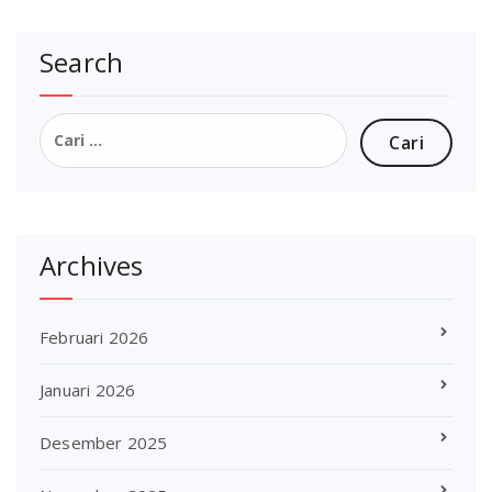
Search
Cari
untuk:
Archives
Februari 2026
Januari 2026
Desember 2025