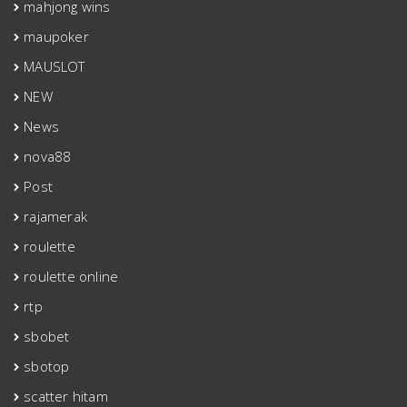
mahjong wins
maupoker
MAUSLOT
NEW
News
nova88
Post
rajamerak
roulette
roulette online
rtp
sbobet
sbotop
scatter hitam