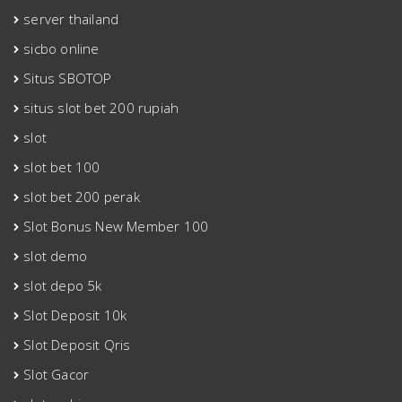
server thailand
sicbo online
Situs SBOTOP
situs slot bet 200 rupiah
slot
slot bet 100
slot bet 200 perak
Slot Bonus New Member 100
slot demo
slot depo 5k
Slot Deposit 10k
Slot Deposit Qris
Slot Gacor