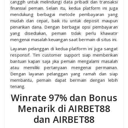
canggih untuk melindungi data pribadi dan transaksi
finansial pemain. Selain itu, kedua platform ini juga
mendukung berbagai metode pembayaran yang
mudah dan cepat, baik itu untuk deposit maupun
penarikan dana. Dengan berbagai opsi pembayaran
yang disediakan, pemain tidak perlu khawatir
mengenai masalah keuangan saat bermain di situs ini.
Layanan pelanggan di kedua platform ini juga sangat
responsif. Tim customer support siap memberikan
bantuan kapan saja jika pemain mengalami masalah
atau memiliki pertanyaan mengenai permainan.
Dengan layanan pelanggan yang ramah dan siap
membantu, pemain dapat bermain dengan lebih
tenang.
Winrate 97% dan Bonus
Menarik di AIRBET88
dan AIRBET88