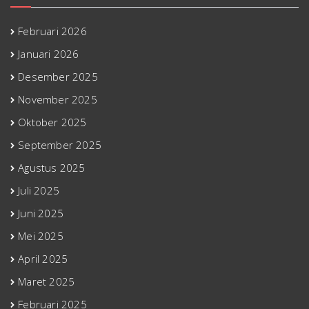
Februari 2026
Januari 2026
Desember 2025
November 2025
Oktober 2025
September 2025
Agustus 2025
Juli 2025
Juni 2025
Mei 2025
April 2025
Maret 2025
Februari 2025