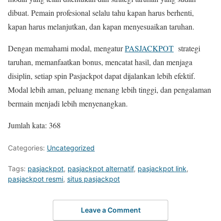
dibuat. Pemain profesional selalu tahu kapan harus berhenti,
kapan harus melanjutkan, dan kapan menyesuaikan taruhan.
Dengan memahami modal, mengatur
PASJACKPOT
strategi
taruhan, memanfaatkan bonus, mencatat hasil, dan menjaga
disiplin, setiap spin Pasjackpot dapat dijalankan lebih efektif.
Modal lebih aman, peluang menang lebih tinggi, dan pengalaman
bermain menjadi lebih menyenangkan.
Jumlah kata: 368
Categories:
Uncategorized
Tags:
pasjackpot
,
pasjackpot alternatif
,
pasjackpot link
,
pasjackpot resmi
,
situs pasjackpot
Leave a Comment