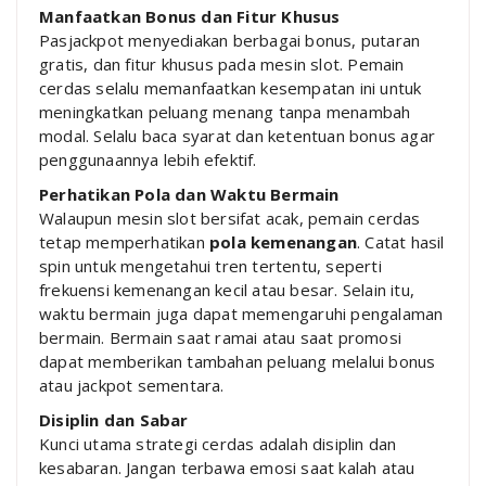
Manfaatkan Bonus dan Fitur Khusus
Pasjackpot menyediakan berbagai bonus, putaran
gratis, dan fitur khusus pada mesin slot. Pemain
cerdas selalu memanfaatkan kesempatan ini untuk
meningkatkan peluang menang tanpa menambah
modal. Selalu baca syarat dan ketentuan bonus agar
penggunaannya lebih efektif.
Perhatikan Pola dan Waktu Bermain
Walaupun mesin slot bersifat acak, pemain cerdas
tetap memperhatikan
pola kemenangan
. Catat hasil
spin untuk mengetahui tren tertentu, seperti
frekuensi kemenangan kecil atau besar. Selain itu,
waktu bermain juga dapat memengaruhi pengalaman
bermain. Bermain saat ramai atau saat promosi
dapat memberikan tambahan peluang melalui bonus
atau jackpot sementara.
Disiplin dan Sabar
Kunci utama strategi cerdas adalah disiplin dan
kesabaran. Jangan terbawa emosi saat kalah atau