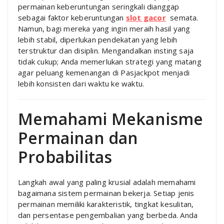
permainan keberuntungan seringkali dianggap
sebagai faktor keberuntungan
slot gacor
semata.
Namun, bagi mereka yang ingin meraih hasil yang
lebih stabil, diperlukan pendekatan yang lebih
terstruktur dan disiplin. Mengandalkan insting saja
tidak cukup; Anda memerlukan strategi yang matang
agar peluang kemenangan di Pasjackpot menjadi
lebih konsisten dari waktu ke waktu.
Memahami Mekanisme
Permainan dan
Probabilitas
Langkah awal yang paling krusial adalah memahami
bagaimana sistem permainan bekerja. Setiap jenis
permainan memiliki karakteristik, tingkat kesulitan,
dan persentase pengembalian yang berbeda. Anda