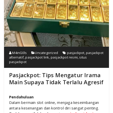
M4inG0ls
Uncategorized
pasjackpot
,
pasjackpot
alternatif
,
pasjackpot link
,
pasjackpot resmi
,
situs
pasjackpot
Pasjackpot: Tips Mengatur Irama
Main Supaya Tidak Terlalu Agresif
Pendahuluan
Dalam bermain slot online, menjaga keseimbangan
antara kesenangan dan kontrol diri sangat penting.