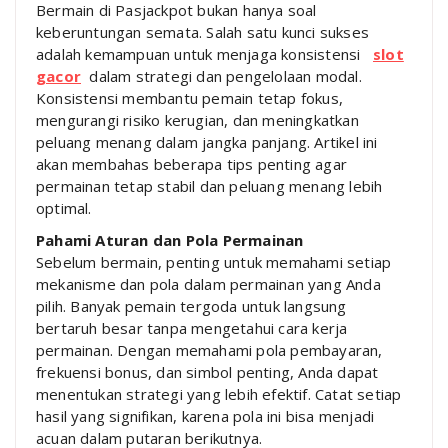
Bermain di Pasjackpot bukan hanya soal
keberuntungan semata. Salah satu kunci sukses
adalah kemampuan untuk menjaga konsistensi
slot
gacor
dalam strategi dan pengelolaan modal.
Konsistensi membantu pemain tetap fokus,
mengurangi risiko kerugian, dan meningkatkan
peluang menang dalam jangka panjang. Artikel ini
akan membahas beberapa tips penting agar
permainan tetap stabil dan peluang menang lebih
optimal.
Pahami Aturan dan Pola Permainan
Sebelum bermain, penting untuk memahami setiap
mekanisme dan pola dalam permainan yang Anda
pilih. Banyak pemain tergoda untuk langsung
bertaruh besar tanpa mengetahui cara kerja
permainan. Dengan memahami pola pembayaran,
frekuensi bonus, dan simbol penting, Anda dapat
menentukan strategi yang lebih efektif. Catat setiap
hasil yang signifikan, karena pola ini bisa menjadi
acuan dalam putaran berikutnya.