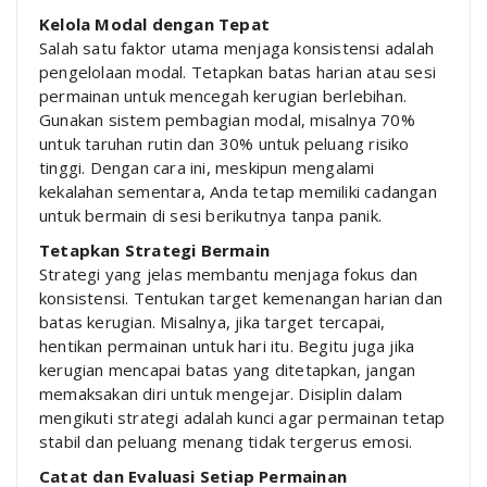
Kelola Modal dengan Tepat
Salah satu faktor utama menjaga konsistensi adalah
pengelolaan modal. Tetapkan batas harian atau sesi
permainan untuk mencegah kerugian berlebihan.
Gunakan sistem pembagian modal, misalnya 70%
untuk taruhan rutin dan 30% untuk peluang risiko
tinggi. Dengan cara ini, meskipun mengalami
kekalahan sementara, Anda tetap memiliki cadangan
untuk bermain di sesi berikutnya tanpa panik.
Tetapkan Strategi Bermain
Strategi yang jelas membantu menjaga fokus dan
konsistensi. Tentukan target kemenangan harian dan
batas kerugian. Misalnya, jika target tercapai,
hentikan permainan untuk hari itu. Begitu juga jika
kerugian mencapai batas yang ditetapkan, jangan
memaksakan diri untuk mengejar. Disiplin dalam
mengikuti strategi adalah kunci agar permainan tetap
stabil dan peluang menang tidak tergerus emosi.
Catat dan Evaluasi Setiap Permainan