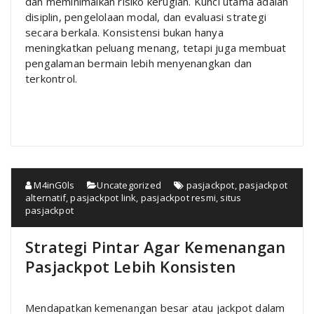
dan meminimalkan risiko kerugian. Kunci utama adalah
disiplin, pengelolaan modal, dan evaluasi strategi
secara berkala. Konsistensi bukan hanya
meningkatkan peluang menang, tetapi juga membuat
pengalaman bermain lebih menyenangkan dan
terkontrol.
M4inG0ls
Uncategorized
pasjackpot
,
pasjackpot
alternatif
,
pasjackpot link
,
pasjackpot resmi
,
situs
pasjackpot
Strategi Pintar Agar Kemenangan
Pasjackpot Lebih Konsisten
Mendapatkan kemenangan besar atau jackpot dalam