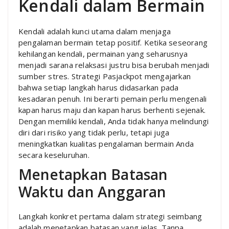
Kendali dalam Bermain
Kendali adalah kunci utama dalam menjaga
pengalaman bermain tetap positif. Ketika seseorang
kehilangan kendali, permainan yang seharusnya
menjadi sarana relaksasi justru bisa berubah menjadi
sumber stres. Strategi Pasjackpot mengajarkan
bahwa setiap langkah harus didasarkan pada
kesadaran penuh. Ini berarti pemain perlu mengenali
kapan harus maju dan kapan harus berhenti sejenak.
Dengan memiliki kendali, Anda tidak hanya melindungi
diri dari risiko yang tidak perlu, tetapi juga
meningkatkan kualitas pengalaman bermain Anda
secara keseluruhan.
Menetapkan Batasan
Waktu dan Anggaran
Langkah konkret pertama dalam strategi seimbang
adalah menetapkan batasan yang jelas. Tanpa