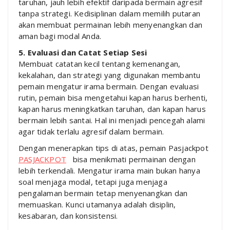
taruhan, jauh lebih efektif daripada bermain agresif
tanpa strategi. Kedisiplinan dalam memilih putaran
akan membuat permainan lebih menyenangkan dan
aman bagi modal Anda.
5. Evaluasi dan Catat Setiap Sesi
Membuat catatan kecil tentang kemenangan,
kekalahan, dan strategi yang digunakan membantu
pemain mengatur irama bermain. Dengan evaluasi
rutin, pemain bisa mengetahui kapan harus berhenti,
kapan harus meningkatkan taruhan, dan kapan harus
bermain lebih santai. Hal ini menjadi pencegah alami
agar tidak terlalu agresif dalam bermain.
Dengan menerapkan tips di atas, pemain Pasjackpot
PASJACKPOT
bisa menikmati permainan dengan
lebih terkendali. Mengatur irama main bukan hanya
soal menjaga modal, tetapi juga menjaga
pengalaman bermain tetap menyenangkan dan
memuaskan. Kunci utamanya adalah disiplin,
kesabaran, dan konsistensi.