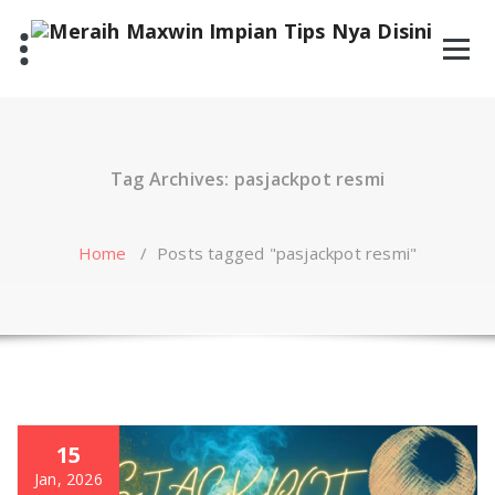
Skip
to
content
Tag Archives: pasjackpot resmi
Home
/
Posts tagged "pasjackpot resmi"
15
Jan, 2026