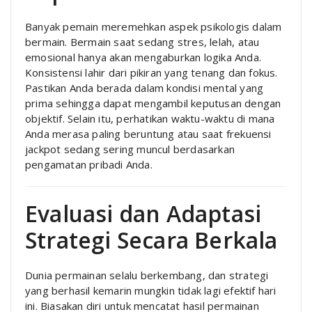
Banyak pemain meremehkan aspek psikologis dalam
bermain. Bermain saat sedang stres, lelah, atau
emosional hanya akan mengaburkan logika Anda.
Konsistensi lahir dari pikiran yang tenang dan fokus.
Pastikan Anda berada dalam kondisi mental yang
prima sehingga dapat mengambil keputusan dengan
objektif. Selain itu, perhatikan waktu-waktu di mana
Anda merasa paling beruntung atau saat frekuensi
jackpot sedang sering muncul berdasarkan
pengamatan pribadi Anda.
Evaluasi dan Adaptasi
Strategi Secara Berkala
Dunia permainan selalu berkembang, dan strategi
yang berhasil kemarin mungkin tidak lagi efektif hari
ini. Biasakan diri untuk mencatat hasil permainan