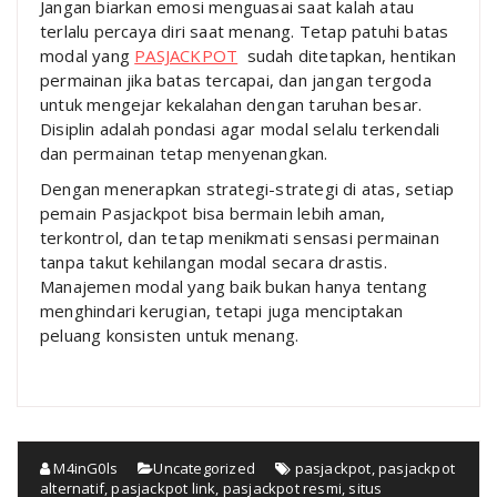
Jangan biarkan emosi menguasai saat kalah atau
terlalu percaya diri saat menang. Tetap patuhi batas
modal yang
PASJACKPOT
sudah ditetapkan, hentikan
permainan jika batas tercapai, dan jangan tergoda
untuk mengejar kekalahan dengan taruhan besar.
Disiplin adalah pondasi agar modal selalu terkendali
dan permainan tetap menyenangkan.
Dengan menerapkan strategi-strategi di atas, setiap
pemain Pasjackpot bisa bermain lebih aman,
terkontrol, dan tetap menikmati sensasi permainan
tanpa takut kehilangan modal secara drastis.
Manajemen modal yang baik bukan hanya tentang
menghindari kerugian, tetapi juga menciptakan
peluang konsisten untuk menang.
M4inG0ls
Uncategorized
pasjackpot
,
pasjackpot
alternatif
,
pasjackpot link
,
pasjackpot resmi
,
situs