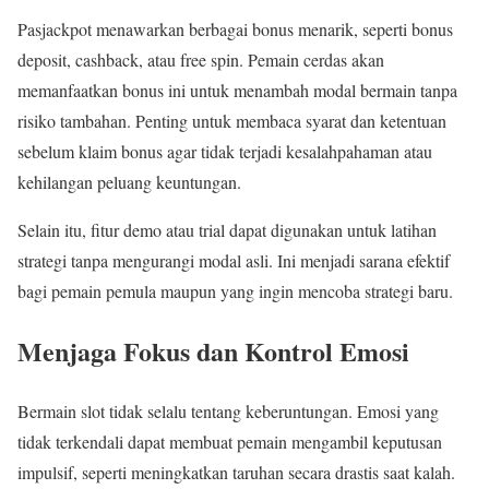
Pasjackpot menawarkan berbagai bonus menarik, seperti bonus
deposit, cashback, atau free spin. Pemain cerdas akan
memanfaatkan bonus ini untuk menambah modal bermain tanpa
risiko tambahan. Penting untuk membaca syarat dan ketentuan
sebelum klaim bonus agar tidak terjadi kesalahpahaman atau
kehilangan peluang keuntungan.
Selain itu, fitur demo atau trial dapat digunakan untuk latihan
strategi tanpa mengurangi modal asli. Ini menjadi sarana efektif
bagi pemain pemula maupun yang ingin mencoba strategi baru.
Menjaga Fokus dan Kontrol Emosi
Bermain slot tidak selalu tentang keberuntungan. Emosi yang
tidak terkendali dapat membuat pemain mengambil keputusan
impulsif, seperti meningkatkan taruhan secara drastis saat kalah.