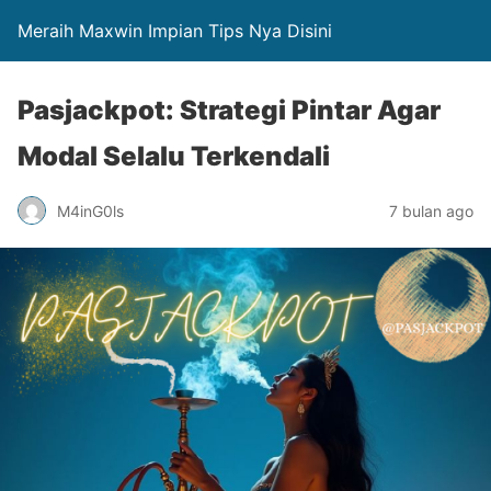
Meraih Maxwin Impian Tips Nya Disini
Pasjackpot: Strategi Pintar Agar
Modal Selalu Terkendali
M4inG0ls
7 bulan ago