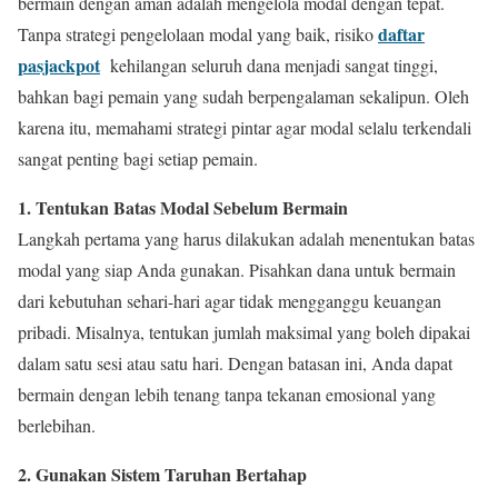
bermain dengan aman adalah mengelola modal dengan tepat.
daftar
Tanpa strategi pengelolaan modal yang baik, risiko
pasjackpot
kehilangan seluruh dana menjadi sangat tinggi,
bahkan bagi pemain yang sudah berpengalaman sekalipun. Oleh
karena itu, memahami strategi pintar agar modal selalu terkendali
sangat penting bagi setiap pemain.
1. Tentukan Batas Modal Sebelum Bermain
Langkah pertama yang harus dilakukan adalah menentukan batas
modal yang siap Anda gunakan. Pisahkan dana untuk bermain
dari kebutuhan sehari-hari agar tidak mengganggu keuangan
pribadi. Misalnya, tentukan jumlah maksimal yang boleh dipakai
dalam satu sesi atau satu hari. Dengan batasan ini, Anda dapat
bermain dengan lebih tenang tanpa tekanan emosional yang
berlebihan.
2. Gunakan Sistem Taruhan Bertahap