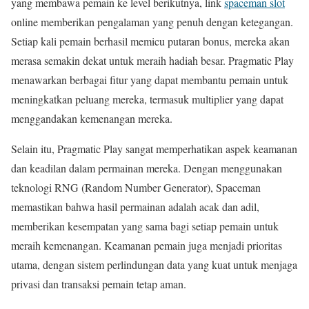
yang membawa pemain ke level berikutnya, link
spaceman slot
online memberikan pengalaman yang penuh dengan ketegangan.
Setiap kali pemain berhasil memicu putaran bonus, mereka akan
merasa semakin dekat untuk meraih hadiah besar. Pragmatic Play
menawarkan berbagai fitur yang dapat membantu pemain untuk
meningkatkan peluang mereka, termasuk multiplier yang dapat
menggandakan kemenangan mereka.
Selain itu, Pragmatic Play sangat memperhatikan aspek keamanan
dan keadilan dalam permainan mereka. Dengan menggunakan
teknologi RNG (Random Number Generator), Spaceman
memastikan bahwa hasil permainan adalah acak dan adil,
memberikan kesempatan yang sama bagi setiap pemain untuk
meraih kemenangan. Keamanan pemain juga menjadi prioritas
utama, dengan sistem perlindungan data yang kuat untuk menjaga
privasi dan transaksi pemain tetap aman.