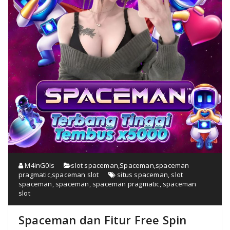
M4inG0ls
slot spaceman
,
Spaceman
,
spaceman
pragmatic
,
spaceman slot
situs spaceman
,
slot
spaceman
,
spaceman
,
spaceman pragmatic
,
spaceman
slot
Spaceman dan Fitur Free Spin