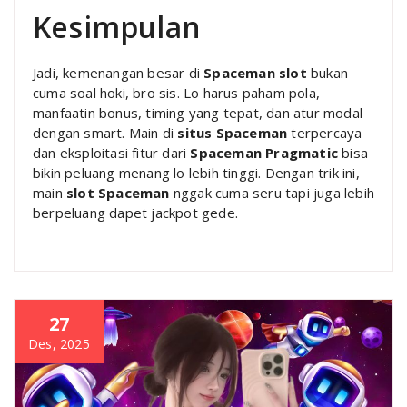
Kesimpulan
Jadi, kemenangan besar di
Spaceman slot
bukan
cuma soal hoki, bro sis. Lo harus paham pola,
manfaatin bonus, timing yang tepat, dan atur modal
dengan smart. Main di
situs Spaceman
terpercaya
dan eksploitasi fitur dari
Spaceman Pragmatic
bisa
bikin peluang menang lo lebih tinggi. Dengan trik ini,
main
slot Spaceman
nggak cuma seru tapi juga lebih
berpeluang dapet jackpot gede.
27
Des, 2025