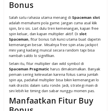
Bonus
Salah satu rahasia utama menang di
Spaceman slot
adalah memahami pola game. Jangan cuma asal klik
spin, bro sis. Liat dulu tren kemenangan, kapan free
spin keluar, dan kapan multiplier aktif. Di
slot
Spaceman
, fitur bonus tuh kunci utama buat dapetin
kemenangan besar. Misalnya free spin atau jackpot
mini yang kadang muncul secara random tapi bisa
nambah saldo lo signifikan.
Selain itu, fitur multiplier dan wild symbol di
Spaceman Pragmatic
harus dimaksimalkan. Banyak
pemain sering kelewatan karena fokus sama jumlah
spin aja, padahal multiplier bisa bikin kemenangan lo
naik drastis dalam satu ronde. Jadi, strategi main di
sini lebih ke timing dan sabar nunggu momen pas.
Manfaatkan Fitur Buy
Bonus