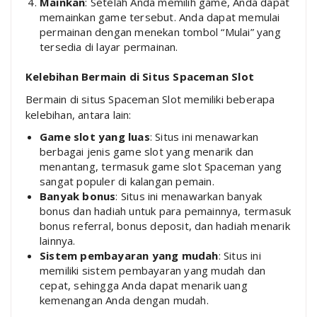
Mainkan
: Setelah Anda memilih game, Anda dapat
memainkan game tersebut. Anda dapat memulai
permainan dengan menekan tombol “Mulai” yang
tersedia di layar permainan.
Kelebihan Bermain di Situs Spaceman Slot
Bermain di situs Spaceman Slot memiliki beberapa
kelebihan, antara lain:
Game slot yang luas
: Situs ini menawarkan
berbagai jenis game slot yang menarik dan
menantang, termasuk game slot Spaceman yang
sangat populer di kalangan pemain.
Banyak bonus
: Situs ini menawarkan banyak
bonus dan hadiah untuk para pemainnya, termasuk
bonus referral, bonus deposit, dan hadiah menarik
lainnya.
Sistem pembayaran yang mudah
: Situs ini
memiliki sistem pembayaran yang mudah dan
cepat, sehingga Anda dapat menarik uang
kemenangan Anda dengan mudah.