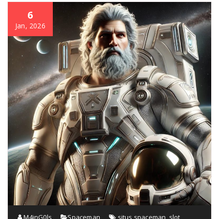
6
Jan, 2026
M4inG0ls
Spaceman
situs spaceman
,
slot