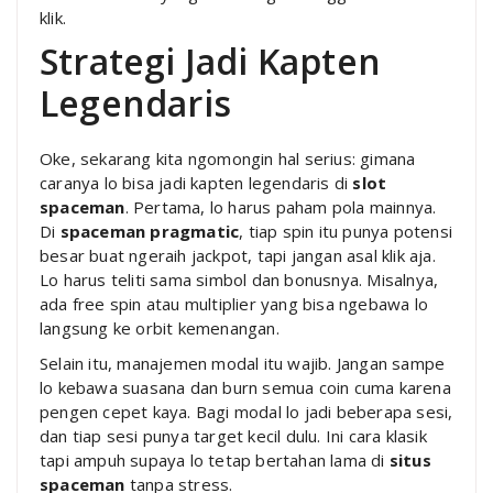
klik.
Strategi Jadi Kapten
Legendaris
Oke, sekarang kita ngomongin hal serius: gimana
caranya lo bisa jadi kapten legendaris di
slot
spaceman
. Pertama, lo harus paham pola mainnya.
Di
spaceman pragmatic
, tiap spin itu punya potensi
besar buat ngeraih jackpot, tapi jangan asal klik aja.
Lo harus teliti sama simbol dan bonusnya. Misalnya,
ada free spin atau multiplier yang bisa ngebawa lo
langsung ke orbit kemenangan.
Selain itu, manajemen modal itu wajib. Jangan sampe
lo kebawa suasana dan burn semua coin cuma karena
pengen cepet kaya. Bagi modal lo jadi beberapa sesi,
dan tiap sesi punya target kecil dulu. Ini cara klasik
tapi ampuh supaya lo tetap bertahan lama di
situs
spaceman
tanpa stress.