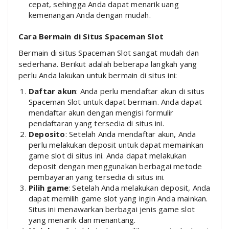
cepat, sehingga Anda dapat menarik uang
kemenangan Anda dengan mudah.
Cara Bermain di Situs Spaceman Slot
Bermain di situs Spaceman Slot sangat mudah dan
sederhana. Berikut adalah beberapa langkah yang
perlu Anda lakukan untuk bermain di situs ini:
Daftar akun
: Anda perlu mendaftar akun di situs
Spaceman Slot untuk dapat bermain. Anda dapat
mendaftar akun dengan mengisi formulir
pendaftaran yang tersedia di situs ini.
Deposito
: Setelah Anda mendaftar akun, Anda
perlu melakukan deposit untuk dapat memainkan
game slot di situs ini. Anda dapat melakukan
deposit dengan menggunakan berbagai metode
pembayaran yang tersedia di situs ini.
Pilih game
: Setelah Anda melakukan deposit, Anda
dapat memilih game slot yang ingin Anda mainkan.
Situs ini menawarkan berbagai jenis game slot
yang menarik dan menantang.