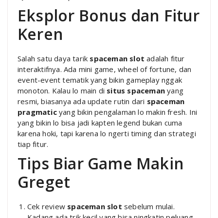
Eksplor Bonus dan Fitur
Keren
Salah satu daya tarik
spaceman slot
adalah fitur
interaktifnya. Ada mini game, wheel of fortune, dan
event-event tematik yang bikin gameplay nggak
monoton. Kalau lo main di
situs spaceman
yang
resmi, biasanya ada update rutin dari
spaceman
pragmatic
yang bikin pengalaman lo makin fresh. Ini
yang bikin lo bisa jadi kapten legend bukan cuma
karena hoki, tapi karena lo ngerti timing dan strategi
tiap fitur.
Tips Biar Game Makin
Greget
Cek review
spaceman slot
sebelum mulai.
Kadang ada trik kecil yang bisa ningkatin peluang