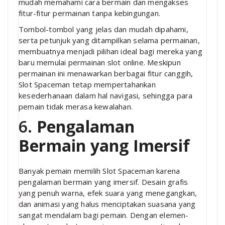
mudah memahami cara bermain dan mengakses
fitur-fitur permainan tanpa kebingungan.
Tombol-tombol yang jelas dan mudah dipahami,
serta petunjuk yang ditampilkan selama permainan,
membuatnya menjadi pilihan ideal bagi mereka yang
baru memulai permainan slot online. Meskipun
permainan ini menawarkan berbagai fitur canggih,
Slot Spaceman tetap mempertahankan
kesederhanaan dalam hal navigasi, sehingga para
pemain tidak merasa kewalahan.
6.
Pengalaman
Bermain yang Imersif
Banyak pemain memilih Slot Spaceman karena
pengalaman bermain yang imersif. Desain grafis
yang penuh warna, efek suara yang menegangkan,
dan animasi yang halus menciptakan suasana yang
sangat mendalam bagi pemain. Dengan elemen-