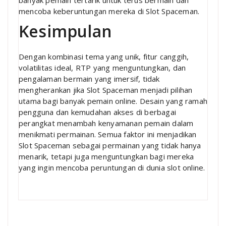
banyak pemain tertarik untuk terus bermain dan
mencoba keberuntungan mereka di Slot Spaceman.
Kesimpulan
Dengan kombinasi tema yang unik, fitur canggih,
volatilitas ideal, RTP yang menguntungkan, dan
pengalaman bermain yang imersif, tidak
mengherankan jika Slot Spaceman menjadi pilihan
utama bagi banyak pemain online. Desain yang ramah
pengguna dan kemudahan akses di berbagai
perangkat menambah kenyamanan pemain dalam
menikmati permainan. Semua faktor ini menjadikan
Slot Spaceman sebagai permainan yang tidak hanya
menarik, tetapi juga menguntungkan bagi mereka
yang ingin mencoba peruntungan di dunia slot online.