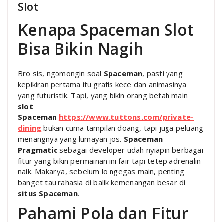
Slot
Kenapa Spaceman Slot
Bisa Bikin Nagih
Bro sis, ngomongin soal
Spaceman
, pasti yang
kepikiran pertama itu grafis kece dan animasinya
yang futuristik. Tapi, yang bikin orang betah main
slot
Spaceman
https://www.tuttons.com/private-
dining
bukan cuma tampilan doang, tapi juga peluang
menangnya yang lumayan jos.
Spaceman
Pragmatic
sebagai developer udah nyiapin berbagai
fitur yang bikin permainan ini fair tapi tetep adrenalin
naik. Makanya, sebelum lo ngegas main, penting
banget tau rahasia di balik kemenangan besar di
situs Spaceman
.
Pahami Pola dan Fitur