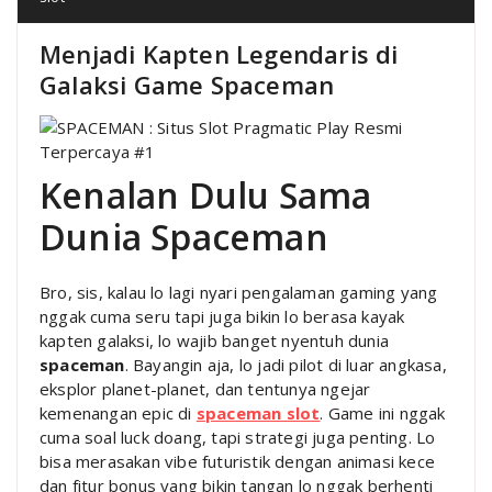
Menjadi Kapten Legendaris di
Galaksi Game Spaceman
Kenalan Dulu Sama
Dunia Spaceman
Bro, sis, kalau lo lagi nyari pengalaman gaming yang
nggak cuma seru tapi juga bikin lo berasa kayak
kapten galaksi, lo wajib banget nyentuh dunia
spaceman
. Bayangin aja, lo jadi pilot di luar angkasa,
eksplor planet-planet, dan tentunya ngejar
kemenangan epic di
spaceman slot
. Game ini nggak
cuma soal luck doang, tapi strategi juga penting. Lo
bisa merasakan vibe futuristik dengan animasi kece
dan fitur bonus yang bikin tangan lo nggak berhenti