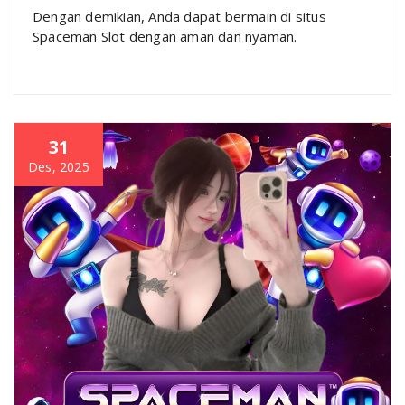
Dengan demikian, Anda dapat bermain di situs
Spaceman Slot dengan aman dan nyaman.
31
Des, 2025