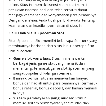
online. Situs ini memiliki lisensi resmi dari komisi
perjudian internasional dan telah terbukti dapat
menjaga keamanan dan kenyamanan para pemainnya.
Dengan demikian, Anda tidak perlu khawatir tentang
keamanan dan keadilan permainan di situs ini.
Fitur Unik Situs Spaceman Slot
Situs Spaceman Slot memiliki beberapa fitur unik yang
membuatnya berbeda dari situs lain. Beberapa fitur
unik ini adalah:
Game slot yang luas
: Situs ini menawarkan
berbagai jenis game slot yang menarik dan
menantang, termasuk game slot Spaceman yang
sangat populer di kalangan pemain.
Banyak bonus
: Situs ini menawarkan banyak
bonus dan hadiah untuk para pemainnya, termasuk
bonus referral, bonus deposit, dan hadiah menarik
lainnya.
Sistem pembayaran yang mudah
: Situs ini
memiliki sistem pembayaran yang mudah dan