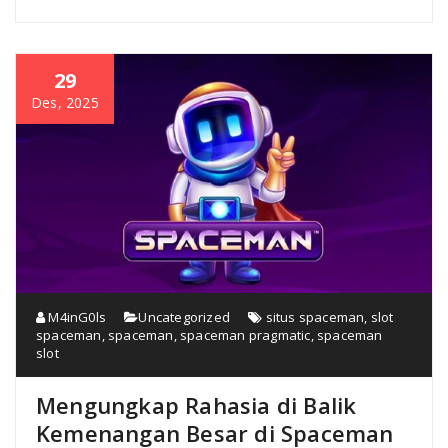
29
Des, 2025
M4inG0ls
Uncategorized
situs spaceman
,
slot
spaceman
,
spaceman
,
spaceman pragmatic
,
spaceman
slot
Mengungkap Rahasia di Balik
Kemenangan Besar di Spaceman