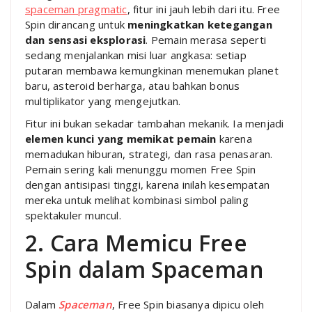
spaceman pragmatic
, fitur ini jauh lebih dari itu. Free
Spin dirancang untuk
meningkatkan ketegangan
dan sensasi eksplorasi
. Pemain merasa seperti
sedang menjalankan misi luar angkasa: setiap
putaran membawa kemungkinan menemukan planet
baru, asteroid berharga, atau bahkan bonus
multiplikator yang mengejutkan.
Fitur ini bukan sekadar tambahan mekanik. Ia menjadi
elemen kunci yang memikat pemain
karena
memadukan hiburan, strategi, dan rasa penasaran.
Pemain sering kali menunggu momen Free Spin
dengan antisipasi tinggi, karena inilah kesempatan
mereka untuk melihat kombinasi simbol paling
spektakuler muncul.
2. Cara Memicu Free
Spin dalam Spaceman
Dalam
Spaceman
, Free Spin biasanya dipicu oleh