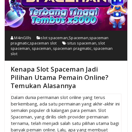
M4inG0ls
slot spaceman
,
Spaceman
,
spaceman
pragmatic
,
spaceman slot
situs spaceman
,
slot
spaceman
,
spaceman
,
spaceman pragmatic
,
spaceman
slot
Kenapa Slot Spaceman Jadi
Pilihan Utama Pemain Online?
Temukan Alasannya
Dalam dunia permainan slot online yang terus
berkembang, ada satu permainan yang akhir-akhir ini
semakin populer di kalangan para pemain. Slot
Spaceman, yang dirilis oleh provider permainan
ternama, telah menjadi salah satu pilihan utama bagi
banyak pemain online. Lalu, apa yang membuat