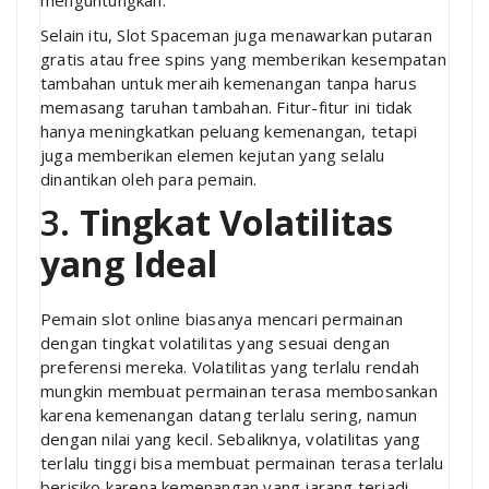
menguntungkan.
Selain itu, Slot Spaceman juga menawarkan putaran
gratis atau free spins yang memberikan kesempatan
tambahan untuk meraih kemenangan tanpa harus
memasang taruhan tambahan. Fitur-fitur ini tidak
hanya meningkatkan peluang kemenangan, tetapi
juga memberikan elemen kejutan yang selalu
dinantikan oleh para pemain.
3.
Tingkat Volatilitas
yang Ideal
Pemain slot online biasanya mencari permainan
dengan tingkat volatilitas yang sesuai dengan
preferensi mereka. Volatilitas yang terlalu rendah
mungkin membuat permainan terasa membosankan
karena kemenangan datang terlalu sering, namun
dengan nilai yang kecil. Sebaliknya, volatilitas yang
terlalu tinggi bisa membuat permainan terasa terlalu
berisiko karena kemenangan yang jarang terjadi.