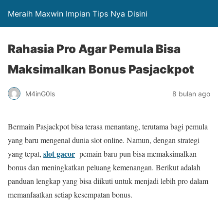
Meraih Maxwin Impian Tips Nya Disini
Rahasia Pro Agar Pemula Bisa
Maksimalkan Bonus Pasjackpot
M4inG0ls
8 bulan ago
Bermain Pasjackpot bisa terasa menantang, terutama bagi pemula
yang baru mengenal dunia slot online. Namun, dengan strategi
slot gacor
yang tepat,
pemain baru pun bisa memaksimalkan
bonus dan meningkatkan peluang kemenangan. Berikut adalah
panduan lengkap yang bisa diikuti untuk menjadi lebih pro dalam
memanfaatkan setiap kesempatan bonus.