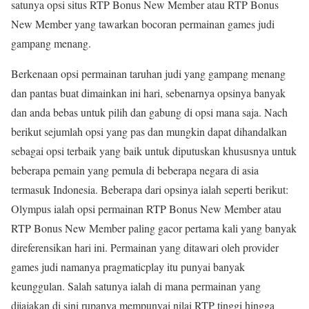
satunya opsi situs RTP Bonus New Member atau RTP Bonus
New Member yang tawarkan bocoran permainan games judi
gampang menang.
Berkenaan opsi permainan taruhan judi yang gampang menang
dan pantas buat dimainkan ini hari, sebenarnya opsinya banyak
dan anda bebas untuk pilih dan gabung di opsi mana saja. Nach
berikut sejumlah opsi yang pas dan mungkin dapat dihandalkan
sebagai opsi terbaik yang baik untuk diputuskan khususnya untuk
beberapa pemain yang pemula di beberapa negara di asia
termasuk Indonesia. Beberapa dari opsinya ialah seperti berikut:
Olympus ialah opsi permainan RTP Bonus New Member atau
RTP Bonus New Member paling gacor pertama kali yang banyak
direferensikan hari ini. Permainan yang ditawari oleh provider
games judi namanya pragmaticplay itu punyai banyak
keunggulan. Salah satunya ialah di mana permainan yang
dijajakan di sini rupanya mempunyai nilai RTP tinggi hingga