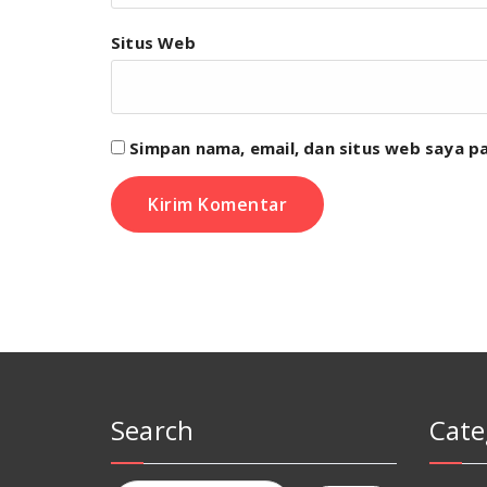
Situs Web
Simpan nama, email, dan situs web saya p
Search
Cate