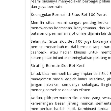
resmi biasanya menyediakan berbagai piliha
dan gaya bermain.
Keunggulan Bermain di Situs Bet 100 Perak
Memilih situs resmi sangat penting ketika
menawarkan keamanan, kenyamanan, dan kem
putaran di permainan slot online dijamin fair 
Selain itu, Situs Slot Bet 100 juga biasa
pemain menambah modal bermain tanpa harus 
cashback, atau hadiah khusus untuk memb
kesempatan ini untuk meningkatkan peluang m
Strategi Bermain Slot Bet Kecil
Untuk bisa membeli barang impian dari Slot B
manajemen modal adalah kunci. Misalnya, ji
jangan habiskan semuanya sekaligus. Bag
menang tersebar dan lebih efisien.
Kedua, pilih permainan slot online yang sesu
kemenangan besar jarang muncul, sementar
memberikan hadiah kecil. Kombinasi kedua 