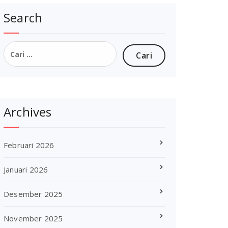
Search
Cari
untuk:
Archives
Februari 2026
Januari 2026
Desember 2025
November 2025