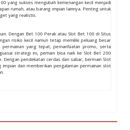
 100 yang sukses mengubah kemenangan kecil menjadi
pan rumah, atau barang impian lainnya. Penting untuk
et yang realistis.
gkan. Dengan Bet 100 Perak atau Slot Bet 100 di Situs
gan risiko kecil namun tetap memiliki peluang besar
n permainan yang tepat, pemanfaatan promo, serta
uasai strategi ini, pemain bisa naik ke Slot Bet 200
n. Dengan pendekatan cerdas dan sabar, bermain Slot
g impian dan memberikan pengalaman permainan slot
n.