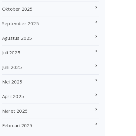
Oktober 2025
September 2025
Agustus 2025
Juli 2025
Juni 2025
Mei 2025
April 2025
Maret 2025
Februari 2025