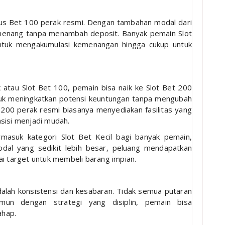
tus Bet 100 perak resmi. Dengan tambahan modal dari
enang tanpa menambah deposit. Banyak pemain Slot
ntuk mengakumulasi kemenangan hingga cukup untuk
 atau Slot Bet 100, pemain bisa naik ke Slot Bet 200
untuk meningkatkan potensi keuntungan tanpa mengubah
 200 perak resmi biasanya menyediakan fasilitas yang
sisi menjadi mudah.
masuk kategori Slot Bet Kecil bagi banyak pemain,
odal yang sedikit lebih besar, peluang mendapatkan
ai target untuk membeli barang impian.
dalah konsistensi dan kesabaran. Tidak semua putaran
un dengan strategi yang disiplin, pemain bisa
ahap.