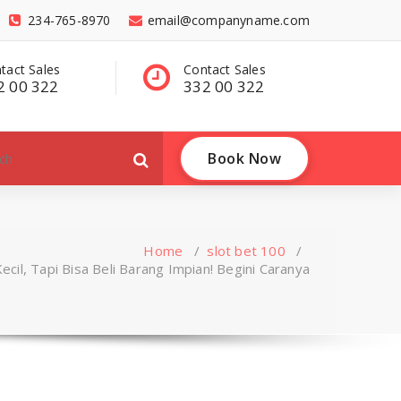
234-765-8970
email@companyname.com
tact Sales
Have a questions?
C
2 00 322
contact@dummy
3
.com
Book Now
Home
/
slot bet 100
/
Kecil, Tapi Bisa Beli Barang Impian! Begini Caranya