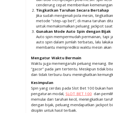
cenderung cepat memberikan kemenangan a
Tingkatkan Taruhan Secara Bertahap
Jika sudah mengenali pola mesin, tingkatkan
metode “step-up bet”, di mana taruhan di
untuk memaksimalkan peluang jackpot saa
Gunakan Mode Auto Spin dengan Bijak
Auto spin mempermudah permainan, tapi jan
auto spin dalam jumlah terbatas, lalu laku
membantu memprediksi waktu mesin akan 
Mengatur Waktu Bermain
Waktu juga memengaruhi peluang menang. B
“gacor” pada jam tertentu. Meskipun tidak bi
dan tidak terburu-buru meningkatkan kemungkin
Kesimpulan
Spin yang cerdas pada Slot Bet 100 bukan hany
pengaturan modal,
SLOT BET 100
dan pemili
memulai dari taruhan kecil, meningkatkan tar
dengan bijak, peluang mendapatkan jackpot bis
disiplin untuk hasil terbaik.