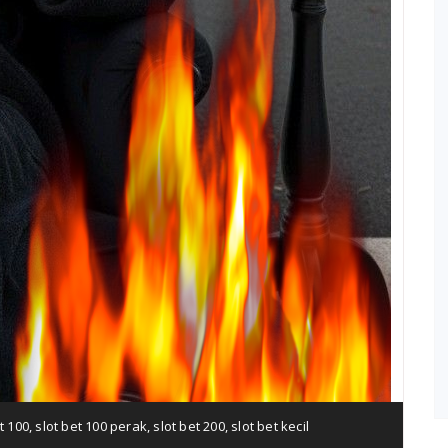
t 100
,
slot bet 100 perak
,
slot bet 200
,
slot bet kecil