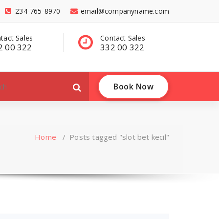
234-765-8970
email@companyname.com
tact Sales
Have a questions?
C
2 00 322
contact@dummy
3
.com
Book Now
Home
/
Posts tagged "slot bet kecil"