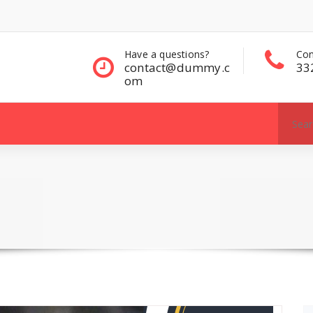
questions?
Contact Sales
Con
ct@dummy.c
332 00 322
33
Search
for: