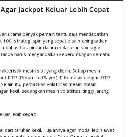
n Agar Jackpot Keluar Lebih Cepat
uan utama banyak pemain tentu saja mendapatkan
100, strategi spin yang tepat bisa meningkatkan
membahas tips pintar dalam melakukan spin agar
 tanpa harus mengandalkan keberuntungan semata.
teristik mesin slot yang dipilih. Setiap mesin
ut RTP (Return to Player). Pilih mesin dengan RTP
elain itu, perhatikan volatilitas mesin: mesin
an kecil, sedangkan mesin volatilitas tinggi jarang
eluar lebih cepat:
 dari taruhan kecil. Tujuannya agar modal lebih awet
il juga membantu mengenali “ritme” mesin, apakah