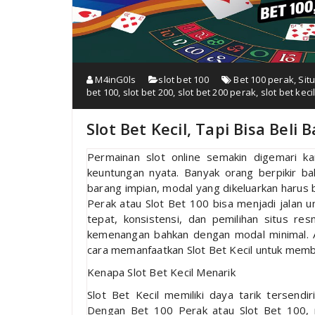
M4inG0ls
slot bet 100
Bet 100 perak
,
Sit
bet 100
,
slot bet 200
,
slot bet 200 perak
,
slot bet keci
Slot Bet Kecil, Tapi Bisa Beli
Permainan slot online semakin digemari k
keuntungan nyata. Banyak orang berpikir 
barang impian, modal yang dikeluarkan harus 
Perak atau Slot Bet 100 bisa menjadi jalan 
tepat, konsistensi, dan pemilihan situs r
kemenangan bahkan dengan modal minimal. A
cara memanfaatkan Slot Bet Kecil untuk membe
Kenapa Slot Bet Kecil Menarik
Slot Bet Kecil memiliki daya tarik tersen
Dengan Bet 100 Perak atau Slot Bet 100, m