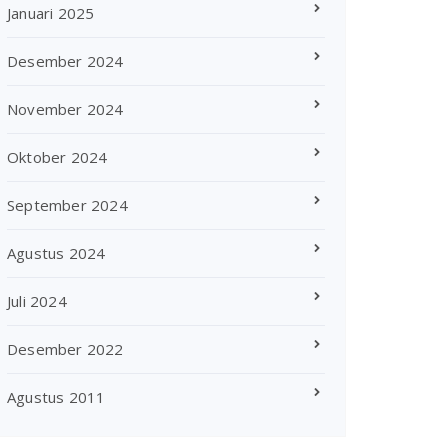
Januari 2025
Desember 2024
November 2024
Oktober 2024
September 2024
Agustus 2024
Juli 2024
Desember 2022
Agustus 2011