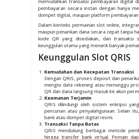
memudahkan transaksi pembayaran digital di
pembayaran secara instan dengan hanya mem
dompet digital, maupun platform pembayaran di
Dalam konteks permainan slot online, integ
maupun penarikan dana secara cepat tanpa har
kode QR yang disediakan, dan transaksi se
keunggulan utama yang menarik banyak pemai
Keunggulan Slot QRIS
Kemudahan dan Kecepatan Transaksi
Dengan QRIS, proses deposit dan penarikan
mengisi data rekening atau menunggu pro
QR dan dana langsung masuk ke akun perm
Keamanan Terjamin
QRIS dilindungi oleh sistem enkripsi ya
pencurian atau penyalahgunaan. Selain itu,
bank atau dompet digital resmi.
Transaksi Tanpa Batas
QRIS mendukung berbagai metode pembaya
hingga transfer bank virtual. Pemain d