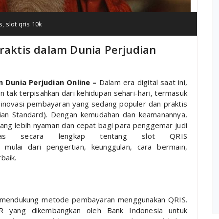
s
,
slot qris 10k
Praktis dalam Dunia Perjudian
m Dunia Perjudian Online –
Dalam era digital saat ini,
 tak terpisahkan dari kehidupan sehari-hari, termasuk
u inovasi pembayaran yang sedang populer dan praktis
an Standard). Dengan kemudahan dan keamanannya,
ng lebih nyaman dan cepat bagi para penggemar judi
has secara lengkap tentang slot QRIS
, mulai dari pengertian, keunggulan, cara bermain,
baik.
ang mendukung metode pembayaran menggunakan QRIS.
R yang dikembangkan oleh Bank Indonesia untuk