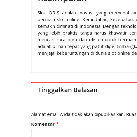
Slot QRIS adalah inovasi yang memudahka
bermain slot online. Kemudahan, kecepatan
semakin diminati di Indonesia. Dengan tekno
yang lebih praktis tanpa harus khawatir te
mencari cara baru dan efisien untuk bermai
adalah pilihan tepat yang patut dipertimbang
menjajal keberuntungan di dunia slot online
Tinggalkan Balasan
Alamat email Anda tidak akan dipublikasikan.
Ruas
Komentar
*