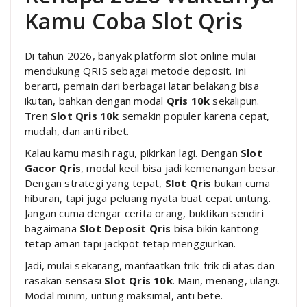
Kamu Coba Slot Qris
Di tahun 2026, banyak platform slot online mulai
mendukung QRIS sebagai metode deposit. Ini
berarti, pemain dari berbagai latar belakang bisa
ikutan, bahkan dengan modal
Qris 10k
sekalipun.
Tren
Slot Qris 10k
semakin populer karena cepat,
mudah, dan anti ribet.
Kalau kamu masih ragu, pikirkan lagi. Dengan
Slot
Gacor Qris
, modal kecil bisa jadi kemenangan besar.
Dengan strategi yang tepat,
Slot Qris
bukan cuma
hiburan, tapi juga peluang nyata buat cepat untung.
Jangan cuma dengar cerita orang, buktikan sendiri
bagaimana
Slot Deposit Qris
bisa bikin kantong
tetap aman tapi jackpot tetap menggiurkan.
Jadi, mulai sekarang, manfaatkan trik-trik di atas dan
rasakan sensasi
Slot Qris 10k
. Main, menang, ulangi.
Modal minim, untung maksimal, anti bete.