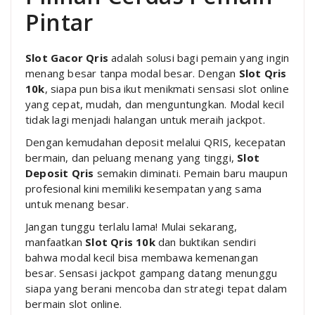
Pintar
Slot Gacor Qris
adalah solusi bagi pemain yang ingin
menang besar tanpa modal besar. Dengan
Slot Qris
10k
, siapa pun bisa ikut menikmati sensasi slot online
yang cepat, mudah, dan menguntungkan. Modal kecil
tidak lagi menjadi halangan untuk meraih jackpot.
Dengan kemudahan deposit melalui QRIS, kecepatan
bermain, dan peluang menang yang tinggi,
Slot
Deposit Qris
semakin diminati. Pemain baru maupun
profesional kini memiliki kesempatan yang sama
untuk menang besar.
Jangan tunggu terlalu lama! Mulai sekarang,
manfaatkan
Slot Qris 10k
dan buktikan sendiri
bahwa modal kecil bisa membawa kemenangan
besar. Sensasi jackpot gampang datang menunggu
siapa yang berani mencoba dan strategi tepat dalam
bermain slot online.