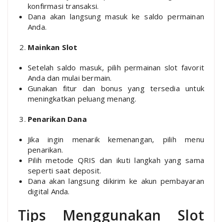
konfirmasi transaksi.
Dana akan langsung masuk ke saldo permainan
Anda.
Mainkan Slot
Setelah saldo masuk, pilih permainan slot favorit
Anda dan mulai bermain.
Gunakan fitur dan bonus yang tersedia untuk
meningkatkan peluang menang.
Penarikan Dana
Jika ingin menarik kemenangan, pilih menu
penarikan.
Pilih metode QRIS dan ikuti langkah yang sama
seperti saat deposit.
Dana akan langsung dikirim ke akun pembayaran
digital Anda.
Tips Menggunakan Slot