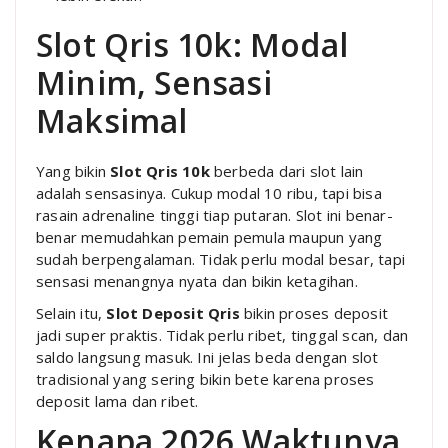
Slot Qris 10k: Modal
Minim, Sensasi
Maksimal
Yang bikin
Slot Qris 10k
berbeda dari slot lain
adalah sensasinya. Cukup modal 10 ribu, tapi bisa
rasain adrenaline tinggi tiap putaran. Slot ini benar-
benar memudahkan pemain pemula maupun yang
sudah berpengalaman. Tidak perlu modal besar, tapi
sensasi menangnya nyata dan bikin ketagihan.
Selain itu,
Slot Deposit Qris
bikin proses deposit
jadi super praktis. Tidak perlu ribet, tinggal scan, dan
saldo langsung masuk. Ini jelas beda dengan slot
tradisional yang sering bikin bete karena proses
deposit lama dan ribet.
Kenapa 2026 Waktunya