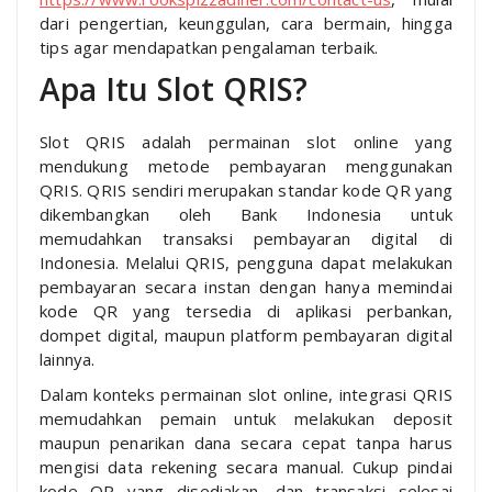
dari pengertian, keunggulan, cara bermain, hingga
tips agar mendapatkan pengalaman terbaik.
Apa Itu Slot QRIS?
Slot QRIS adalah permainan slot online yang
mendukung metode pembayaran menggunakan
QRIS. QRIS sendiri merupakan standar kode QR yang
dikembangkan oleh Bank Indonesia untuk
memudahkan transaksi pembayaran digital di
Indonesia. Melalui QRIS, pengguna dapat melakukan
pembayaran secara instan dengan hanya memindai
kode QR yang tersedia di aplikasi perbankan,
dompet digital, maupun platform pembayaran digital
lainnya.
Dalam konteks permainan slot online, integrasi QRIS
memudahkan pemain untuk melakukan deposit
maupun penarikan dana secara cepat tanpa harus
mengisi data rekening secara manual. Cukup pindai
kode QR yang disediakan, dan transaksi selesai