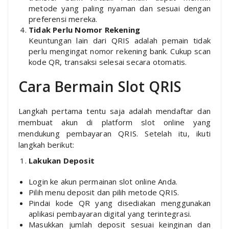
metode yang paling nyaman dan sesuai dengan
preferensi mereka.
Tidak Perlu Nomor Rekening
Keuntungan lain dari QRIS adalah pemain tidak
perlu mengingat nomor rekening bank. Cukup scan
kode QR, transaksi selesai secara otomatis.
Cara Bermain Slot QRIS
Langkah pertama tentu saja adalah mendaftar dan
membuat akun di platform slot online yang
mendukung pembayaran QRIS. Setelah itu, ikuti
langkah berikut:
Lakukan Deposit
Login ke akun permainan slot online Anda.
Pilih menu deposit dan pilih metode QRIS.
Pindai kode QR yang disediakan menggunakan
aplikasi pembayaran digital yang terintegrasi.
Masukkan jumlah deposit sesuai keinginan dan