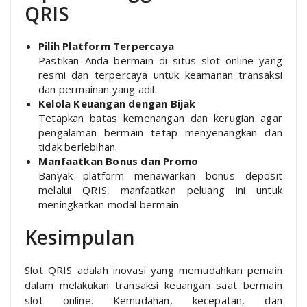
QRIS
Pilih Platform Terpercaya
Pastikan Anda bermain di situs slot online yang
resmi dan terpercaya untuk keamanan transaksi
dan permainan yang adil.
Kelola Keuangan dengan Bijak
Tetapkan batas kemenangan dan kerugian agar
pengalaman bermain tetap menyenangkan dan
tidak berlebihan.
Manfaatkan Bonus dan Promo
Banyak platform menawarkan bonus deposit
melalui QRIS, manfaatkan peluang ini untuk
meningkatkan modal bermain.
Kesimpulan
Slot QRIS adalah inovasi yang memudahkan pemain
dalam melakukan transaksi keuangan saat bermain
slot online. Kemudahan, kecepatan, dan