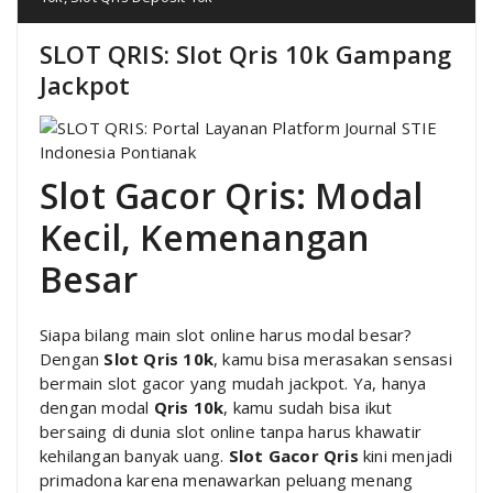
SLOT QRIS: Slot Qris 10k Gampang
Jackpot
Slot Gacor Qris: Modal
Kecil, Kemenangan
Besar
Siapa bilang main slot online harus modal besar?
Dengan
Slot Qris 10k
, kamu bisa merasakan sensasi
bermain slot gacor yang mudah jackpot. Ya, hanya
dengan modal
Qris 10k
, kamu sudah bisa ikut
bersaing di dunia slot online tanpa harus khawatir
kehilangan banyak uang.
Slot Gacor Qris
kini menjadi
primadona karena menawarkan peluang menang