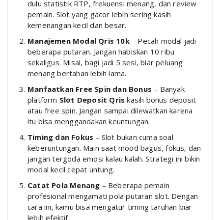
dulu statistik RTP, frekuensi menang, dan review
pemain. Slot yang gacor lebih sering kasih
kemenangan kecil dan besar.
Manajemen Modal Qris 10k
– Pecah modal jadi
beberapa putaran. Jangan habiskan 10 ribu
sekaligus. Misal, bagi jadi 5 sesi, biar peluang
menang bertahan lebih lama.
Manfaatkan Free Spin dan Bonus
– Banyak
platform
Slot Deposit Qris
kasih bonus deposit
atau free spin. Jangan sampai dilewatkan karena
itu bisa menggandakan keuntungan.
Timing dan Fokus
– Slot bukan cuma soal
keberuntungan. Main saat mood bagus, fokus, dan
jangan tergoda emosi kalau kalah. Strategi ini bikin
modal kecil cepat untung.
Catat Pola Menang
– Beberapa pemain
profesional mengamati pola putaran slot. Dengan
cara ini, kamu bisa mengatur timing taruhan biar
lebih efektif.