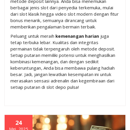
metode deposit lainnya. Anda bisa menemukan
berbagai jenis slot dari penyedia terkemuka, mulai
dari slot klasik hingga video slot modern dengan fitur
bonus menarik, semuanya dirancang untuk
memberikan pengalaman bermain terbaik.
Peluang untuk meraih
kemenangan harian
juga
tetap terbuka lebar. Kualitas dan integritas
permainan tidak terpengaruh oleh metode deposit.
Setiap putaran memiliki potensi untuk menghasilkan
kombinasi kemenangan, dan dengan sedikit
keberuntungan, Anda bisa membawa pulang hadiah
besar. Jadi, jangan lewatkan kesempatan ini untuk
merasakan sensasi adrenalin dan kegembiraan dari
setiap putaran di slot depo pulsa!
24
Mei, 2025