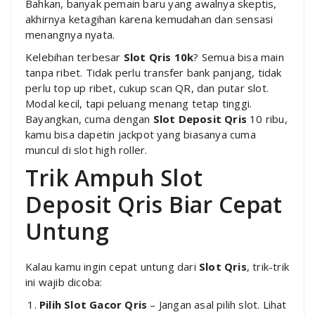
Bahkan, banyak pemain baru yang awalnya skeptis,
akhirnya ketagihan karena kemudahan dan sensasi
menangnya nyata.
Kelebihan terbesar
Slot Qris 10k
? Semua bisa main
tanpa ribet. Tidak perlu transfer bank panjang, tidak
perlu top up ribet, cukup scan QR, dan putar slot.
Modal kecil, tapi peluang menang tetap tinggi.
Bayangkan, cuma dengan
Slot Deposit Qris
10 ribu,
kamu bisa dapetin jackpot yang biasanya cuma
muncul di slot high roller.
Trik Ampuh Slot
Deposit Qris Biar Cepat
Untung
Kalau kamu ingin cepat untung dari
Slot Qris
, trik-trik
ini wajib dicoba:
Pilih Slot Gacor Qris
– Jangan asal pilih slot. Lihat