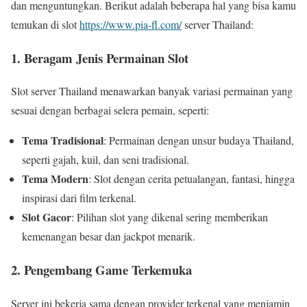
dan menguntungkan. Berikut adalah beberapa hal yang bisa kamu
temukan di slot
https://www.pia-fl.com/
server Thailand:
1. Beragam Jenis Permainan Slot
Slot server Thailand menawarkan banyak variasi permainan yang
sesuai dengan berbagai selera pemain, seperti:
Tema Tradisional
: Permainan dengan unsur budaya Thailand,
seperti gajah, kuil, dan seni tradisional.
Tema Modern
: Slot dengan cerita petualangan, fantasi, hingga
inspirasi dari film terkenal.
Slot Gacor
: Pilihan slot yang dikenal sering memberikan
kemenangan besar dan jackpot menarik.
2. Pengembang Game Terkemuka
Server ini bekerja sama dengan provider terkenal yang menjamin