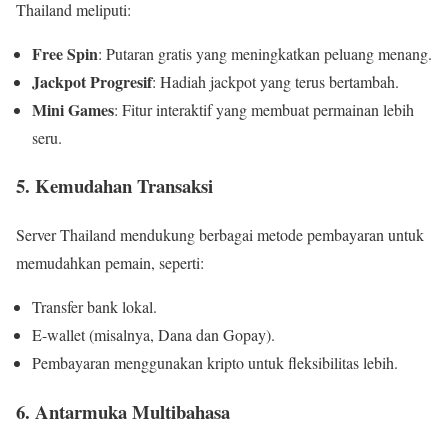
Thailand meliputi:
Free Spin
: Putaran gratis yang meningkatkan peluang menang.
Jackpot Progresif
: Hadiah jackpot yang terus bertambah.
Mini Games
: Fitur interaktif yang membuat permainan lebih
seru.
5. Kemudahan Transaksi
Server Thailand mendukung berbagai metode pembayaran untuk
memudahkan pemain, seperti:
Transfer bank lokal.
E-wallet (misalnya, Dana dan Gopay).
Pembayaran menggunakan kripto untuk fleksibilitas lebih.
6. Antarmuka Multibahasa