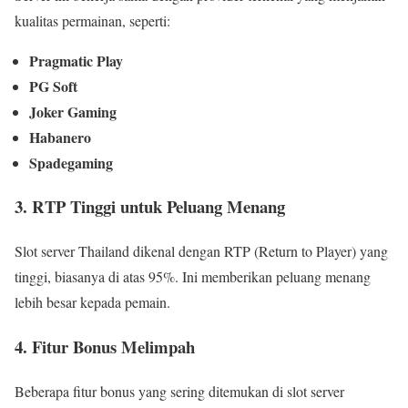
kualitas permainan, seperti:
Pragmatic Play
PG Soft
Joker Gaming
Habanero
Spadegaming
3. RTP Tinggi untuk Peluang Menang
Slot server Thailand dikenal dengan RTP (Return to Player) yang
tinggi, biasanya di atas 95%. Ini memberikan peluang menang
lebih besar kepada pemain.
4. Fitur Bonus Melimpah
Beberapa fitur bonus yang sering ditemukan di slot server