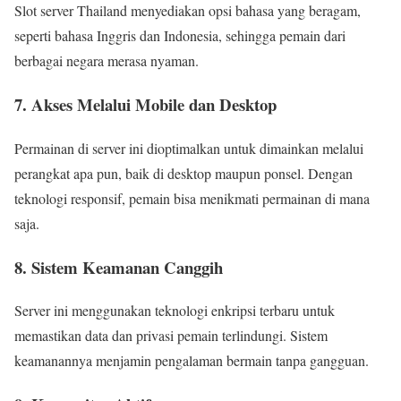
Slot server Thailand menyediakan opsi bahasa yang beragam,
seperti bahasa Inggris dan Indonesia, sehingga pemain dari
berbagai negara merasa nyaman.
7. Akses Melalui Mobile dan Desktop
Permainan di server ini dioptimalkan untuk dimainkan melalui
perangkat apa pun, baik di desktop maupun ponsel. Dengan
teknologi responsif, pemain bisa menikmati permainan di mana
saja.
8. Sistem Keamanan Canggih
Server ini menggunakan teknologi enkripsi terbaru untuk
memastikan data dan privasi pemain terlindungi. Sistem
keamanannya menjamin pengalaman bermain tanpa gangguan.