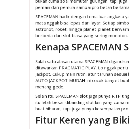
bukan cuma soal memutar gulungan, tapi jug
pemain dari pemula sampai pro betah berlama-
SPACEMAN hadir dengan tema luar angkasa yang
mata nggak bisa lepas dari layar. Setiap simbol 
astronot, roket, hingga planet-planet berwar
berbeda dari slot biasa yang sering monoton.
Kenapa SPACEMAN Slo
Salah satu alasan utama SPACEMAN digandru
ditawarkan PRAGMATIC PLAY. Lo nggak perlu ri
jackpot. Cukup main rutin, atur taruhan sesuai
AUTO JACKPOT MUDAH ini cocok banget buat l
menang gede.
Selain itu, SPACEMAN slot juga punya RTP ting
itu lebih besar dibanding slot lain yang cuma
buat hiburan, tapi juga punya kesempatan profi
Fitur Keren yang Bik