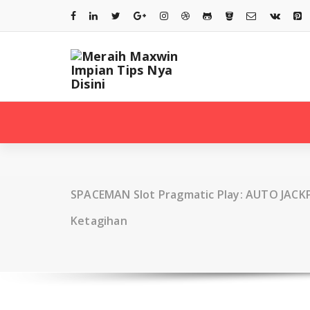
Skip
to
content
Sales
Contact Sales
Have a 
 322
332 00 322
conta
om
SPACEMAN Slot Pragmatic Play: AUTO JAC
Ketagihan