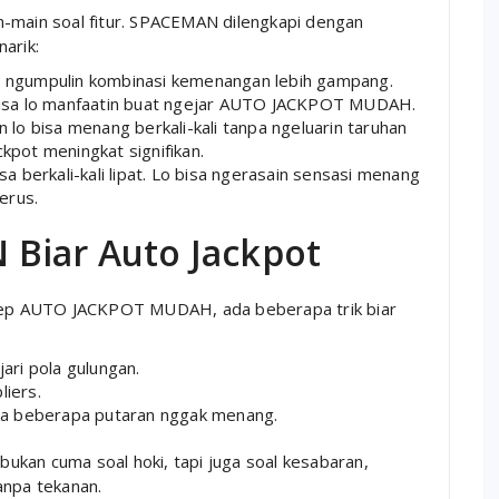
-main soal fitur. SPACEMAN dilengkapi dengan
arik:
 lo ngumpulin kombinasi kemenangan lebih gampang.
g bisa lo manfaatin buat ngejar AUTO JACKPOT MUDAH.
kin lo bisa menang berkali-kali tanpa ngeluarin taruhan
ckpot meningkat signifikan.
isa berkali-kali lipat. Lo bisa ngerasain sensasi menang
erus.
Biar Auto Jackpot
ep AUTO JACKPOT MUDAH, ada beberapa trik biar
jari pola gulungan.
liers.
jika beberapa putaran nggak menang.
kan cuma soal hoki, tapi juga soal kesabaran,
anpa tekanan.