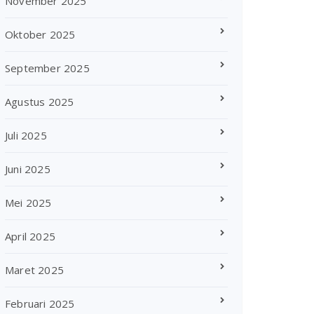
November 2025
Oktober 2025
September 2025
Agustus 2025
Juli 2025
Juni 2025
Mei 2025
April 2025
Maret 2025
Februari 2025