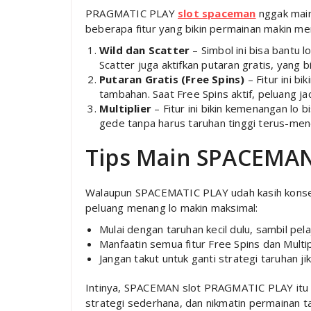
PRAGMATIC PLAY
slot spaceman
nggak main
beberapa fitur yang bikin permainan makin men
Wild dan Scatter
– Simbol ini bisa bantu
Scatter juga aktifkan putaran gratis, yan
Putaran Gratis (Free Spins)
– Fitur ini bi
tambahan. Saat Free Spins aktif, peluang ja
Multiplier
– Fitur ini bikin kemenangan lo b
gede tanpa harus taruhan tinggi terus-men
Tips Main SPACEMAN 
Walaupun SPACEMATIC PLAY udah kasih kons
peluang menang lo makin maksimal:
Mulai dengan taruhan kecil dulu, sambil pela
Manfaatin semua fitur Free Spins dan Multip
Jangan takut untuk ganti strategi taruhan 
Intinya, SPACEMAN slot PRAGMATIC PLAY itu bu
strategi sederhana, dan nikmatin permainan t