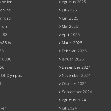
o onlien
Agustus 2025
online
Juli 2025
enroad
Juni 2025
 run
Mei 2025
bet88
April 2025
et88 bola
Maret 2025
68
Februari 2025
 10000
Januari 2025
5k
Desember 2024
 Of Olympus
November 2024
1
Oktober 2024
September 2024
t
Agustus 2024
oker
Juli 2024