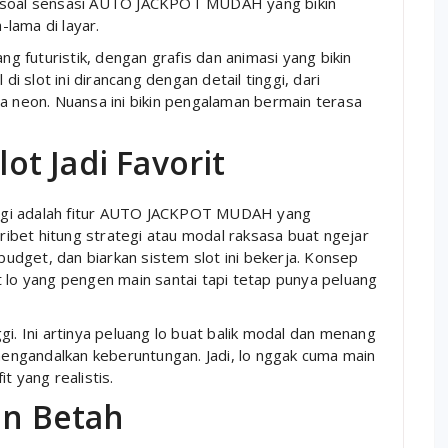
a soal sensasi AUTO JACKPOT MUDAH yang bikin
lama di layar.
 futuristik, dengan grafis dan animasi yang bikin
di slot ini dirancang dengan detail tinggi, dari
na neon. Nuansa ini bikin pengalaman bermain terasa
t Jadi Favorit
ngi adalah fitur AUTO JACKPOT MUDAH yang
bet hitung strategi atau modal raksasa buat ngejar
 budget, dan biarkan sistem slot ini bekerja. Konsep
o yang pengen main santai tapi tetap punya peluang
gi. Ini artinya peluang lo buat balik modal dan menang
 mengandalkan keberuntungan. Jadi, lo nggak cuma main
t yang realistis.
in Betah