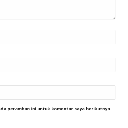
ada peramban ini untuk komentar saya berikutnya.