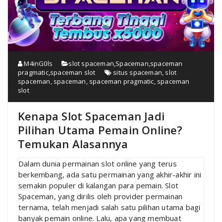
M4inG0ls
slot spaceman
,
Spaceman
,
spaceman
pragmatic
,
spaceman slot
situs spaceman
,
slot
spaceman
,
spaceman
,
spaceman pragmatic
,
spaceman
slot
Kenapa Slot Spaceman Jadi
Pilihan Utama Pemain Online?
Temukan Alasannya
Dalam dunia permainan slot online yang terus
berkembang, ada satu permainan yang akhir-akhir ini
semakin populer di kalangan para pemain. Slot
Spaceman, yang dirilis oleh provider permainan
ternama, telah menjadi salah satu pilihan utama bagi
banyak pemain online. Lalu, apa yang membuat