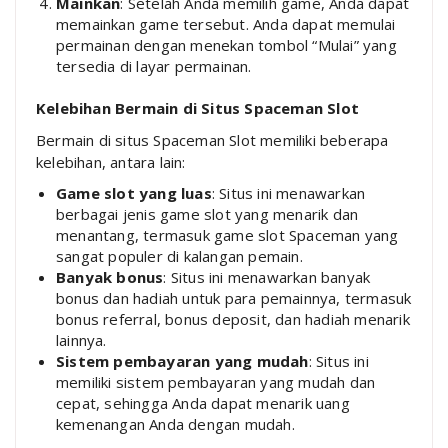
Mainkan
: Setelah Anda memilih game, Anda dapat
memainkan game tersebut. Anda dapat memulai
permainan dengan menekan tombol “Mulai” yang
tersedia di layar permainan.
Kelebihan Bermain di Situs Spaceman Slot
Bermain di situs Spaceman Slot memiliki beberapa
kelebihan, antara lain:
Game slot yang luas
: Situs ini menawarkan
berbagai jenis game slot yang menarik dan
menantang, termasuk game slot Spaceman yang
sangat populer di kalangan pemain.
Banyak bonus
: Situs ini menawarkan banyak
bonus dan hadiah untuk para pemainnya, termasuk
bonus referral, bonus deposit, dan hadiah menarik
lainnya.
Sistem pembayaran yang mudah
: Situs ini
memiliki sistem pembayaran yang mudah dan
cepat, sehingga Anda dapat menarik uang
kemenangan Anda dengan mudah.