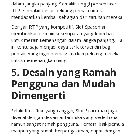
dalam jangka panjang. Semakin tinggi persentase
RTP, semakin besar peluang pemain untuk
mendapatkan kembali sebagian dari taruhan mereka.
Dengan RTP yang kompetitif, Slot Spaceman
memberikan pemain kesempatan yang lebih baik
untuk meraih kemenangan dalam jangka panjang. Hal
ini tentu saja menjadi daya tarik tersendiri bagi
pemain yang ingin memaksimalkan peluang mereka
untuk memenangkan uang.
5.
Desain yang Ramah
Pengguna dan Mudah
Dimengerti
Selain fitur-fitur yang canggih, Slot Spaceman juga
dikenal dengan desain antarmuka yang sederhana
namun sangat ramah pengguna. Pemain, baik pemula
maupun yang sudah berpengalaman, dapat dengan