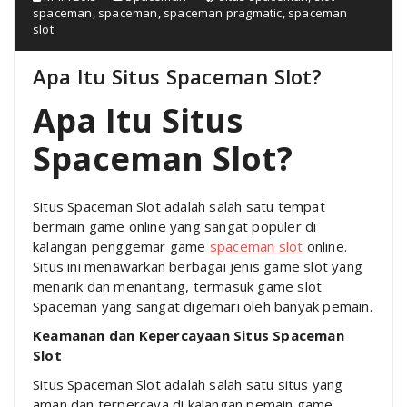
spaceman
,
spaceman
,
spaceman pragmatic
,
spaceman
slot
Apa Itu Situs Spaceman Slot?
Apa Itu Situs
Spaceman Slot?
Situs Spaceman Slot adalah salah satu tempat
bermain game online yang sangat populer di
kalangan penggemar game
spaceman slot
online.
Situs ini menawarkan berbagai jenis game slot yang
menarik dan menantang, termasuk game slot
Spaceman yang sangat digemari oleh banyak pemain.
Keamanan dan Kepercayaan Situs Spaceman
Slot
Situs Spaceman Slot adalah salah satu situs yang
aman dan terpercaya di kalangan pemain game