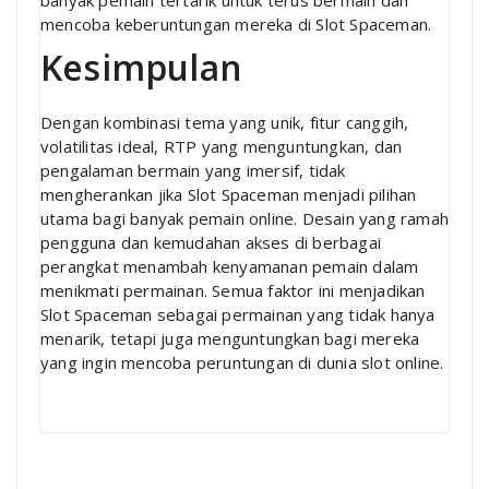
banyak pemain tertarik untuk terus bermain dan
mencoba keberuntungan mereka di Slot Spaceman.
Kesimpulan
Dengan kombinasi tema yang unik, fitur canggih,
volatilitas ideal, RTP yang menguntungkan, dan
pengalaman bermain yang imersif, tidak
mengherankan jika Slot Spaceman menjadi pilihan
utama bagi banyak pemain online. Desain yang ramah
pengguna dan kemudahan akses di berbagai
perangkat menambah kenyamanan pemain dalam
menikmati permainan. Semua faktor ini menjadikan
Slot Spaceman sebagai permainan yang tidak hanya
menarik, tetapi juga menguntungkan bagi mereka
yang ingin mencoba peruntungan di dunia slot online.