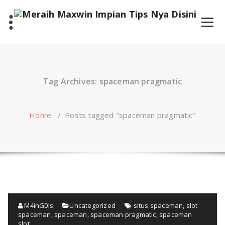
Skip
to
content
Tag Archives: spaceman pragmatic
Home
/
Posts tagged "spaceman pragmatic"
M4inG0ls
Uncategorized
situs spaceman
,
slot
spaceman
,
spaceman
,
spaceman pragmatic
,
spaceman
slot