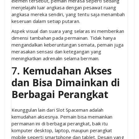
elemen tersebut, pemain merasa seperti sedang
menjelajahi luar angkasa dengan pesawat ruang
angkasa mereka sendiri, yang tentu saja menambah
keseruan dalam setiap putaran.
Aspek visual dan suara yang selaras ini memberikan
dimensi tambahan pada permainan. Tidak hanya
mengandalkan keberuntungan semata, pemain juga
merasakan sensasi dan ketegangan yang
meningkatkan adrenalin selama bermain.
7.
Kemudahan Akses
dan Bisa Dimainkan di
Berbagai Perangkat
Keunggulan lain dari Slot Spaceman adalah
kemudahan aksesnya. Pemain bisa memainkan
permainan ini di berbagai perangkat, baik itu
komputer desktop, laptop, maupun perangkat
mobile seperti smartphone dan tablet. Desain yang