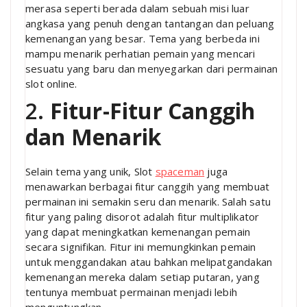
merasa seperti berada dalam sebuah misi luar
angkasa yang penuh dengan tantangan dan peluang
kemenangan yang besar. Tema yang berbeda ini
mampu menarik perhatian pemain yang mencari
sesuatu yang baru dan menyegarkan dari permainan
slot online.
2.
Fitur-Fitur Canggih
dan Menarik
Selain tema yang unik, Slot
spaceman
juga
menawarkan berbagai fitur canggih yang membuat
permainan ini semakin seru dan menarik. Salah satu
fitur yang paling disorot adalah fitur multiplikator
yang dapat meningkatkan kemenangan pemain
secara signifikan. Fitur ini memungkinkan pemain
untuk menggandakan atau bahkan melipatgandakan
kemenangan mereka dalam setiap putaran, yang
tentunya membuat permainan menjadi lebih