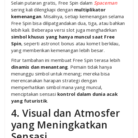
Selain putaran gratis, Free Spin dalam
Spaceman
sering kali dilengkapi dengan
multiplikator
kemenangan
. Misalnya, setiap kemenangan selama
Free Spin bisa dilipatgandakan dua, tiga, atau bahkan
lebih kali. Beberapa versi slot juga menghadirkan
simbol khusus yang hanya muncul saat Free
Spin
, seperti astronot bonus atau komet berkilau,
yang memberikan kemenangan lebih besar.
Fitur tambahan ini membuat Free Spin terasa lebih
dinamis dan menantang
. Pemain tidak hanya
menunggu simbol untuk menang; mereka bisa
merencanakan harapan strategi dengan
memperhatikan simbol mana yang muncul,
menciptakan sensasi
kontrol dalam dunia acak
yang futuristik
.
4. Visual dan Atmosfer
yang Meningkatkan
Sensasi