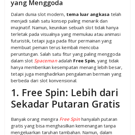
yang Menggoda
Dalam dunia slot modern,
tema luar angkasa
telah
menjadi salah satu konsep paling menarik dan
imajinatif. Namun, keunikan sebuah slot tidak hanya
terletak pada visualnya yang memukau atau animasi
futuristik, tetapi juga pada fitur permainan yang
membuat pemain terus kembali mencoba
peruntungan. Salah satu fitur yang paling menggoda
dalam slot
Spaceman
adalah
Free Spin
, yang tidak
hanya memberikan kesempatan menang lebih besar,
tetapi juga menghadirkan pengalaman bermain yang
berbeda dari slot konvensional.
1. Free Spin: Lebih dari
Sekadar Putaran Gratis
Banyak orang mengira
Free Spin
hanyalah putaran
gratis yang bisa menghasilkan kemenangan tanpa
mengeluarkan taruhan tambahan. Namun, dalam