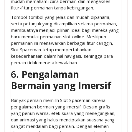
mudah memahami cara bermain dan mengakses
fitur-fitur permainan tanpa kebingungan.
Tombol-tombol yang jelas dan mudah dipahami,
serta petunjuk yang ditampilkan selama permainan,
membuatnya menjadi pilihan ideal bagi mereka yang
baru memulai permainan slot online. Meskipun
permainan ini menawarkan berbagai fitur canggih,
Slot Spaceman tetap mempertahankan
kesederhanaan dalam hal navigasi, sehingga para
pemain tidak merasa kewalahan.
6.
Pengalaman
Bermain yang Imersif
Banyak pemain memilih Slot Spaceman karena
pengalaman bermain yang imersif. Desain grafis
yang penuh warna, efek suara yang menegangkan,
dan animasi yang halus menciptakan suasana yang
sangat mendalam bagi pemain. Dengan elemen-