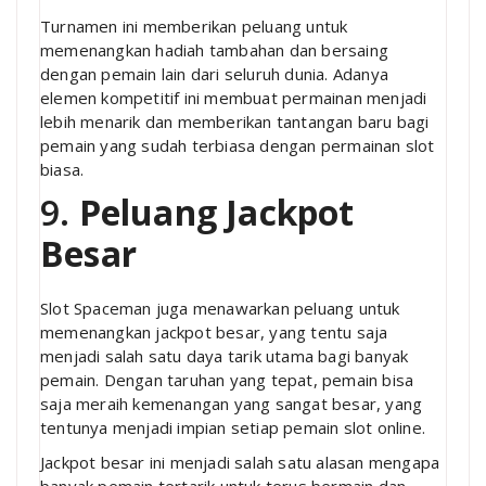
Turnamen ini memberikan peluang untuk
memenangkan hadiah tambahan dan bersaing
dengan pemain lain dari seluruh dunia. Adanya
elemen kompetitif ini membuat permainan menjadi
lebih menarik dan memberikan tantangan baru bagi
pemain yang sudah terbiasa dengan permainan slot
biasa.
9.
Peluang Jackpot
Besar
Slot Spaceman juga menawarkan peluang untuk
memenangkan jackpot besar, yang tentu saja
menjadi salah satu daya tarik utama bagi banyak
pemain. Dengan taruhan yang tepat, pemain bisa
saja meraih kemenangan yang sangat besar, yang
tentunya menjadi impian setiap pemain slot online.
Jackpot besar ini menjadi salah satu alasan mengapa