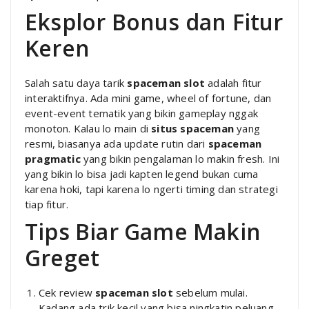
Eksplor Bonus dan Fitur
Keren
Salah satu daya tarik
spaceman slot
adalah fitur
interaktifnya. Ada mini game, wheel of fortune, dan
event-event tematik yang bikin gameplay nggak
monoton. Kalau lo main di
situs spaceman
yang
resmi, biasanya ada update rutin dari
spaceman
pragmatic
yang bikin pengalaman lo makin fresh. Ini
yang bikin lo bisa jadi kapten legend bukan cuma
karena hoki, tapi karena lo ngerti timing dan strategi
tiap fitur.
Tips Biar Game Makin
Greget
Cek review
spaceman slot
sebelum mulai.
Kadang ada trik kecil yang bisa ningkatin peluang