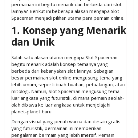
permainan ini begitu menarik dan berbeda dari slot
lainnya? Berikut ini beberapa alasan mengapa Slot
Spaceman menjadi pilihan utama para pemain online.
1.
Konsep yang Menarik
dan Unik
Salah satu alasan utama mengapa Slot Spaceman
begitu menarik adalah konsep temanya yang
berbeda dari kebanyakan slot lainnya. Sebagian
besar permainan slot online mengusung tema yang
lebih umum, seperti buah-buahan, petualangan, atau
mitologi. Namun, Slot Spaceman mengusung tema
luar angkasa yang futuristik, di mana pemain seolah-
olah dibawa ke luar angkasa untuk menjelajahi
planet-planet baru.
Dengan visual yang penuh warna dan desain grafis
yang futuristik, permainan ini memberikan
pengalaman bermain yang lebih imersif. Pemain