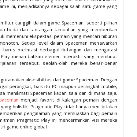
ame ini, menjadikannya sebagai salah satu game yang
 fitur canggih dalam game Spaceman, seperti pilihan
beda-beda dan tantangan tambahan yang memberikan
 untuk memenuhi ekspektasi pemain yang mencari hiburan
k monoton. Setiap level dalam Spaceman menawarkan
harus melintasi berbagai rintangan dan mengatasi
c Play menambahkan elemen interaktif yang membuat
jalanan tersebut, seolah-olah mereka benar-benar
engutamakan aksesibilitas dari game Spaceman. Dengan
gai perangkat, baik itu PC maupun perangkat mobile,
sa menikmati Spaceman kapan saja dan di mana saja.
paceman
menjadi favorit di kalangan pemain dengan
ang holistik, Pragmatic Play tidak hanya menciptakan
memberikan pengalaman yang memuaskan bagi pemain
omitmen Pragmatic Play ini mencerminkan visi mereka
ri game online global.