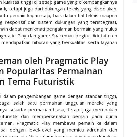
kualitas tinggi di setiap game yang dikembangkannya
rik, tetapi juga dari dukungan teknis yang disediakan.
ntu pemain kapan saja, baik dalam hal teknis maupun
g responsif dan sistem dukungan yang terintegrasi,
main dapat menikmati pengalaman bermain yang mulus
gmatic Play dan game Spaceman begitu dicintai oleh
 mendapatkan hiburan yang berkualitas serta layanan
man oleh Pragmatic Play
 Popularitas Permainan
n Tema Futuristik
ri dalam pengembangan game dengan standar tinggi,
ebagai salah satu permainan unggulan mereka yang
nya sekadar permainan biasa, tetapi juga merupakan
uturistik dan memperkenalkan pemain pada dunia
aceman, Pragmatic Play membawa pemain ke dalam
sa, dengan level-level yang memicu adrenalin dan
pernah ada. Visual yang memikat dan desain karakter