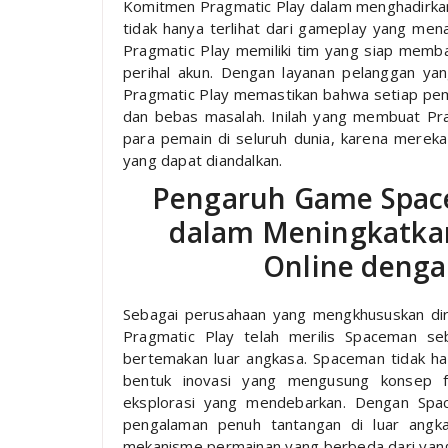
Komitmen Pragmatic Play dalam menghadirkan 
tidak hanya terlihat dari gameplay yang mena
Pragmatic Play memiliki tim yang siap memba
perihal akun. Dengan layanan pelanggan yan
Pragmatic Play memastikan bahwa setiap pe
dan bebas masalah. Inilah yang membuat Pra
para pemain di seluruh dunia, karena mereka
yang dapat diandalkan.
Pengaruh Game Space
dalam Meningkatkan
Online denga
Sebagai perusahaan yang mengkhususkan di
Pragmatic Play telah merilis Spaceman s
bertemakan luar angkasa. Spaceman tidak ha
bentuk inovasi yang mengusung konsep f
eksplorasi yang mendebarkan. Dengan Sp
pengalaman penuh tantangan di luar angka
mekanisme permainan yang berbeda dari yang 