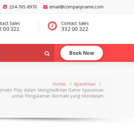
234-765-8970
email@companyname.com
tact Sales
Have a questions?
C
2 00 322
contact@dummy
3
.com
Book Now
Home
/
Spaceman
/
ragmatic Play dalam Menghadirkan Game Spaceman
untuk Pengalaman Bermain yang Mendalam