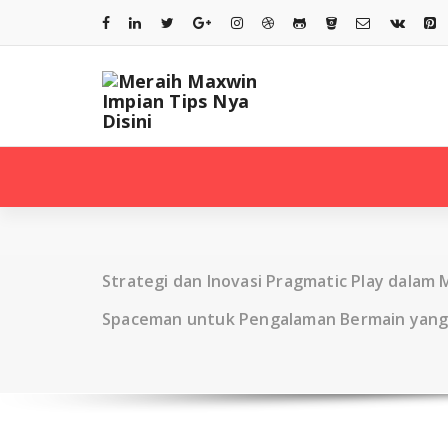
Skip
to
content
Sales
Contact Sales
Have a 
322
332 00 322
conta
om
Strategi dan Inovasi Pragmatic Play dala
Spaceman untuk Pengalaman Bermain yan