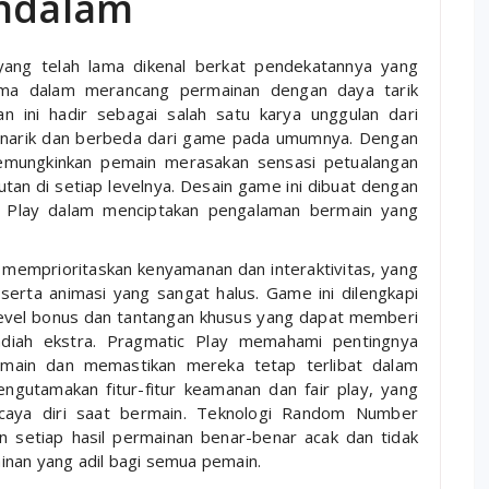
ndalam
ang telah lama dikenal berkat pendekatannya yang
utama dalam merancang permainan dengan daya tarik
 ini hadir sebagai salah satu karya unggulan dari
narik dan berbeda dari game pada umumnya. Dengan
emungkinkan pemain merasakan sensasi petualangan
an di setiap levelnya. Desain game ini dibuat dengan
tic Play dalam menciptakan pengalaman bermain yang
emprioritaskan kenyamanan dan interaktivitas, yang
h serta animasi yang sangat halus. Game ini dilengkapi
 level bonus dan tantangan khusus yang dapat memberi
iah ekstra. Pragmatic Play memahami pentingnya
emain dan memastikan mereka tetap terlibat dalam
engutamakan fitur-fitur keamanan dan fair play, yang
ya diri saat bermain. Teknologi Random Number
 setiap hasil permainan benar-benar acak dan tidak
inan yang adil bagi semua pemain.