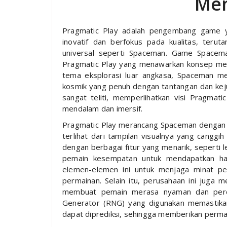
Me
Pragmatic Play adalah pengembang game y
inovatif dan berfokus pada kualitas, ter
universal seperti Spaceman. Game Spaceman
Pragmatic Play yang menawarkan konsep me
tema eksplorasi luar angkasa, Spaceman m
kosmik yang penuh dengan tantangan dan kejut
sangat teliti, memperlihatkan visi Pragma
mendalam dan imersif.
Pragmatic Play merancang Spaceman dengan m
terlihat dari tampilan visualnya yang canggi
dengan berbagai fitur yang menarik, seperti
pemain kesempatan untuk mendapatkan had
elemen-elemen ini untuk menjaga minat p
permainan. Selain itu, perusahaan ini juga m
membuat pemain merasa nyaman dan perca
Generator (RNG) yang digunakan memastikan
dapat diprediksi, sehingga memberikan perma