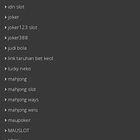
idn slot
joker
joker123 slot
joker388
judi bola
link taruhan bet kecil
lucky neko
mahjong
mahjong slot
mahjong ways
mahjong wins
maupoker
MAUSLOT