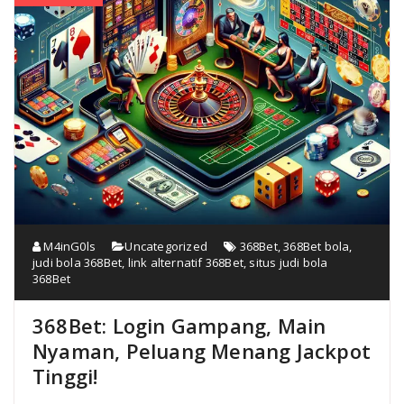
M4inG0ls
Uncategorized
368Bet
,
368Bet bola
,
judi bola 368Bet
,
link alternatif 368Bet
,
situs judi bola
368Bet
368Bet: Login Gampang, Main
Nyaman, Peluang Menang Jackpot
Tinggi!