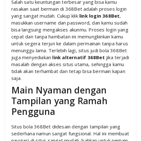
Salah satu keuntungan terbesar yang bisa kamu
rasakan saat bermain di 368Bet adalah proses login
yang sangat mudah. Cukup klik
link login 368Bet
,
masukkan username dan password, dan kamu sudah
bisa langsung mengakses akunmu. Proses login yang
cepat dan tanpa hambatan ini memungkinkan kamu
untuk segera terjun ke dalam permainan tanpa harus
menunggu lama. Terlebih lagi, situs judi bola 368Bet
juga menyediakan
link alternatif 368Bet
jika terjadi
masalah dengan akses situs utama, sehingga kamu
tidak akan terhambat dan tetap bisa bermain kapan
saja.
Main Nyaman dengan
Tampilan yang Ramah
Pengguna
Situs bola 368Bet didesain dengan tampilan yang
sederhana namun sangat fungsional. Hal ini membuat
navigasi di situs sangat mudah, bahkan untuk pemain