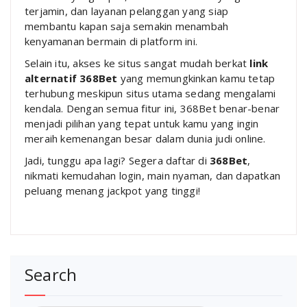
terjamin, dan layanan pelanggan yang siap
membantu kapan saja semakin menambah
kenyamanan bermain di platform ini.
Selain itu, akses ke situs sangat mudah berkat
link
alternatif 368Bet
yang memungkinkan kamu tetap
terhubung meskipun situs utama sedang mengalami
kendala. Dengan semua fitur ini, 368Bet benar-benar
menjadi pilihan yang tepat untuk kamu yang ingin
meraih kemenangan besar dalam dunia judi online.
Jadi, tunggu apa lagi? Segera daftar di
368Bet
,
nikmati kemudahan login, main nyaman, dan dapatkan
peluang menang jackpot yang tinggi!
Search