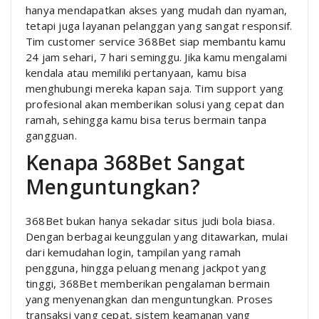
hanya mendapatkan akses yang mudah dan nyaman,
tetapi juga layanan pelanggan yang sangat responsif.
Tim customer service 368Bet siap membantu kamu
24 jam sehari, 7 hari seminggu. Jika kamu mengalami
kendala atau memiliki pertanyaan, kamu bisa
menghubungi mereka kapan saja. Tim support yang
profesional akan memberikan solusi yang cepat dan
ramah, sehingga kamu bisa terus bermain tanpa
gangguan.
Kenapa 368Bet Sangat
Menguntungkan?
368Bet bukan hanya sekadar situs judi bola biasa.
Dengan berbagai keunggulan yang ditawarkan, mulai
dari kemudahan login, tampilan yang ramah
pengguna, hingga peluang menang jackpot yang
tinggi, 368Bet memberikan pengalaman bermain
yang menyenangkan dan menguntungkan. Proses
transaksi yang cepat, sistem keamanan yang