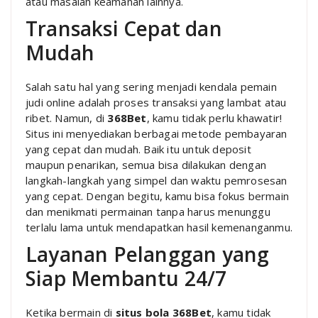
atau masalah keamanan lainnya.
Transaksi Cepat dan
Mudah
Salah satu hal yang sering menjadi kendala pemain
judi online adalah proses transaksi yang lambat atau
ribet. Namun, di
368Bet
, kamu tidak perlu khawatir!
Situs ini menyediakan berbagai metode pembayaran
yang cepat dan mudah. Baik itu untuk deposit
maupun penarikan, semua bisa dilakukan dengan
langkah-langkah yang simpel dan waktu pemrosesan
yang cepat. Dengan begitu, kamu bisa fokus bermain
dan menikmati permainan tanpa harus menunggu
terlalu lama untuk mendapatkan hasil kemenanganmu.
Layanan Pelanggan yang
Siap Membantu 24/7
Ketika bermain di
situs bola 368Bet
, kamu tidak