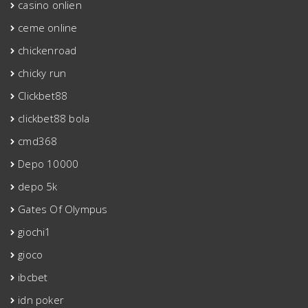
casino onlien
ceme online
chickenroad
chicky run
Clickbet88
clickbet88 bola
cmd368
Depo 10000
depo 5k
Gates Of Olympus
giochi1
gioco
ibcbet
idn poker