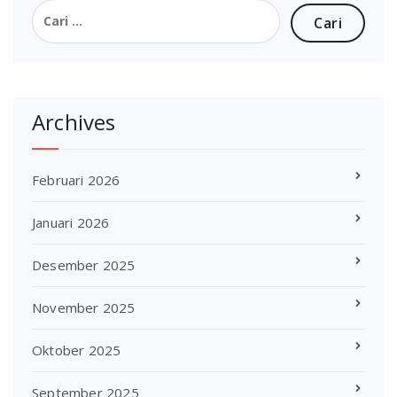
Cari
untuk:
Archives
Februari 2026
Januari 2026
Desember 2025
November 2025
Oktober 2025
September 2025