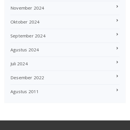
November 2024
Oktober 2024
September 2024
Agustus 2024
Juli 2024
Desember 2022
Agustus 2011