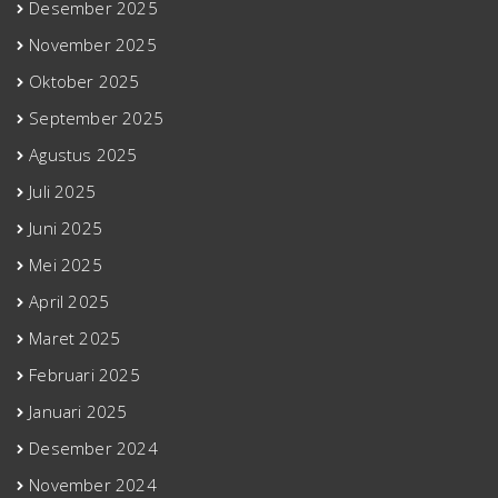
Desember 2025
November 2025
Oktober 2025
September 2025
Agustus 2025
Juli 2025
Juni 2025
Mei 2025
April 2025
Maret 2025
Februari 2025
Januari 2025
Desember 2024
November 2024