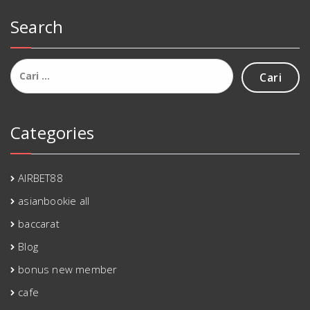
Search
Cari
untuk:
Categories
AIRBET88
asianbookie all
baccarat
Blog
bonus new member
cafe