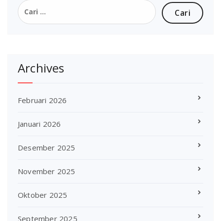
Cari
untuk:
Archives
Februari 2026
Januari 2026
Desember 2025
November 2025
Oktober 2025
September 2025