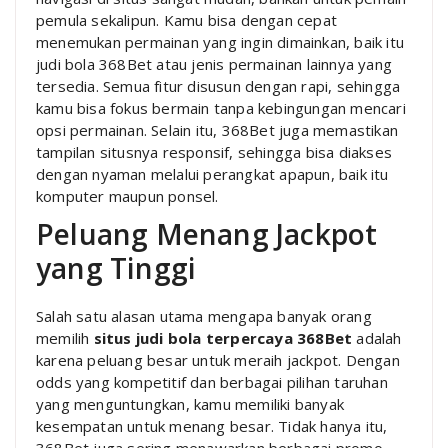
pemula sekalipun. Kamu bisa dengan cepat
menemukan permainan yang ingin dimainkan, baik itu
judi bola 368Bet atau jenis permainan lainnya yang
tersedia. Semua fitur disusun dengan rapi, sehingga
kamu bisa fokus bermain tanpa kebingungan mencari
opsi permainan. Selain itu, 368Bet juga memastikan
tampilan situsnya responsif, sehingga bisa diakses
dengan nyaman melalui perangkat apapun, baik itu
komputer maupun ponsel.
Peluang Menang Jackpot
yang Tinggi
Salah satu alasan utama mengapa banyak orang
memilih
situs judi bola terpercaya 368Bet
adalah
karena peluang besar untuk meraih jackpot. Dengan
odds yang kompetitif dan berbagai pilihan taruhan
yang menguntungkan, kamu memiliki banyak
kesempatan untuk menang besar. Tidak hanya itu,
368Bet juga sering menawarkan berbagai promo