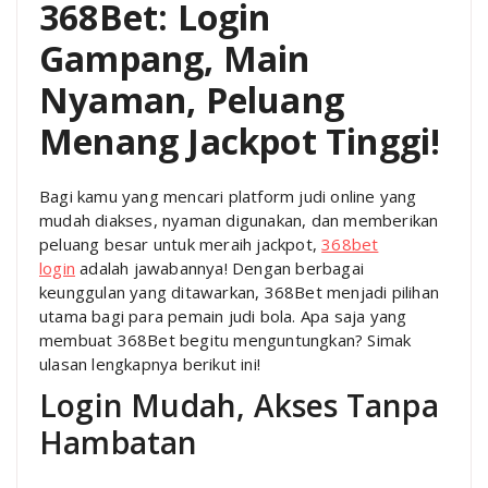
368Bet: Login
Gampang, Main
Nyaman, Peluang
Menang Jackpot Tinggi!
Bagi kamu yang mencari platform judi online yang
mudah diakses, nyaman digunakan, dan memberikan
peluang besar untuk meraih jackpot,
368bet
login
adalah jawabannya! Dengan berbagai
keunggulan yang ditawarkan, 368Bet menjadi pilihan
utama bagi para pemain judi bola. Apa saja yang
membuat 368Bet begitu menguntungkan? Simak
ulasan lengkapnya berikut ini!
Login Mudah, Akses Tanpa
Hambatan