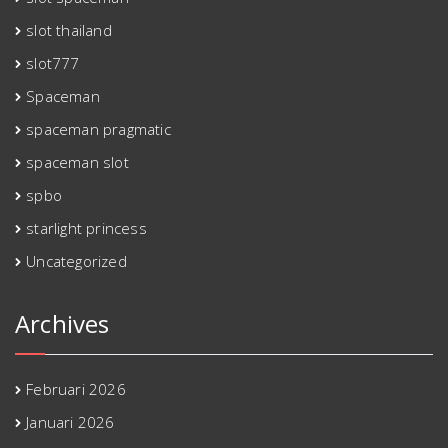
slot thailand
slot777
Spaceman
spaceman pragmatic
spaceman slot
spbo
starlight princess
Uncategorized
Archives
Februari 2026
Januari 2026