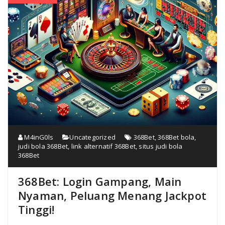
M4inG0ls
Uncategorized
368Bet
,
368Bet bola
,
judi bola 368Bet
,
link alternatif 368Bet
,
situs judi bola
368Bet
368Bet: Login Gampang, Main
Nyaman, Peluang Menang Jackpot
Tinggi!