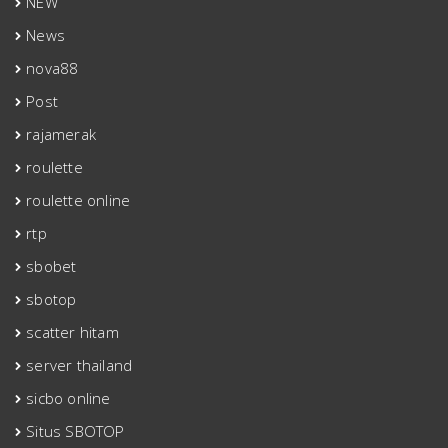
NEW
News
nova88
Post
rajamerak
roulette
roulette online
rtp
sbobet
sbotop
scatter hitam
server thailand
sicbo online
Situs SBOTOP