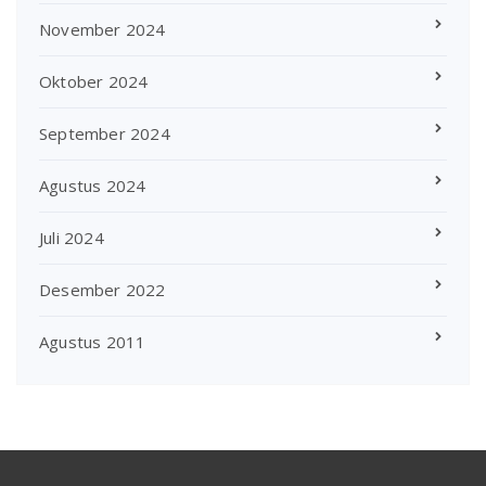
November 2024
Oktober 2024
September 2024
Agustus 2024
Juli 2024
Desember 2022
Agustus 2011