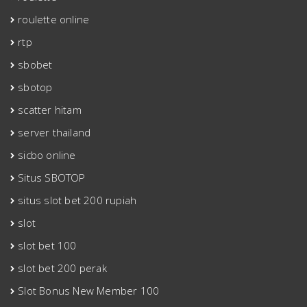
roulette online
rtp
sbobet
sbotop
scatter hitam
server thailand
sicbo online
Situs SBOTOP
situs slot bet 200 rupiah
slot
slot bet 100
slot bet 200 perak
Slot Bonus New Member 100