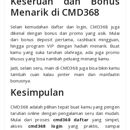
Keseruan dan Bonus
Menarik di CMD368
Selain kemudahan daftar dan login, CMD368 juga
dikenal dengan bonus dan promo yang asik. Mulai
dari bonus deposit pertama, cashback mingguan,
hingga program VIP dengan hadiah menarik. Buat
kamu yang suka taruhan olahraga, ada juga promo
khusus yang bisa nambah peluang menang kamu.
Jadi, selain seru, main di CMD368 juga bisa bikin kamu
tambah cuan kalau pinter main dan manfaatin
bonusnya.
Kesimpulan
CMD368 adalah pilihan tepat buat kamu yang pengen
taruhan online dengan pengalaman seru dan mudah.
Mulai dari proses
cmd368 daftar
yang simpel,
akses
cmd368 login
yang praktis, sampai