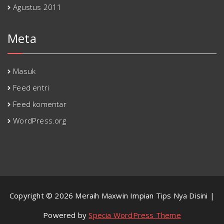
Agustus 2011
Meta
Masuk
Feed entri
Feed komentar
WordPress.org
Copyright © 2026 Meraih Maxwin Impian Tips Nya Disini |
Powered by
Specia WordPress Theme