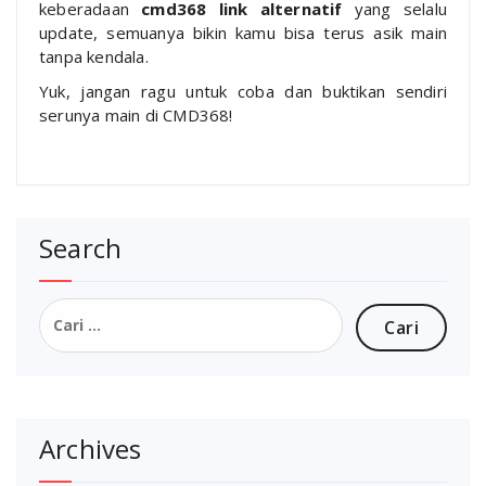
keberadaan
cmd368 link alternatif
yang selalu
update, semuanya bikin kamu bisa terus asik main
tanpa kendala.
Yuk, jangan ragu untuk coba dan buktikan sendiri
serunya main di CMD368!
Search
Cari
untuk:
Archives