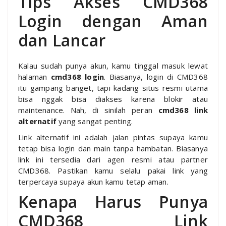
Tips Akses CMD368
Login dengan Aman
dan Lancar
Kalau sudah punya akun, kamu tinggal masuk lewat
halaman
cmd368 login
. Biasanya, login di CMD368
itu gampang banget, tapi kadang situs resmi utama
bisa nggak bisa diakses karena blokir atau
maintenance. Nah, di sinilah peran
cmd368 link
alternatif
yang sangat penting.
Link alternatif ini adalah jalan pintas supaya kamu
tetap bisa login dan main tanpa hambatan. Biasanya
link ini tersedia dari agen resmi atau partner
CMD368. Pastikan kamu selalu pakai link yang
terpercaya supaya akun kamu tetap aman.
Kenapa Harus Punya
CMD368 Link