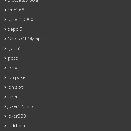
cmd368
Depo 10000
depo 5k
Gates Of Olympus
giochi1
gioco
ibcbet
idn poker
idn slot
joker
joker123 slot
joker388
judi bola