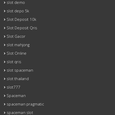
slot demo
slot depo 5k
Slot Deposit 10k
Slot Deposit Qris
Slot Gacor
slot mahjong
Slot Online
slot qris
slot spaceman
slot thailand
slot777
Spaceman
spaceman pragmatic
spaceman slot