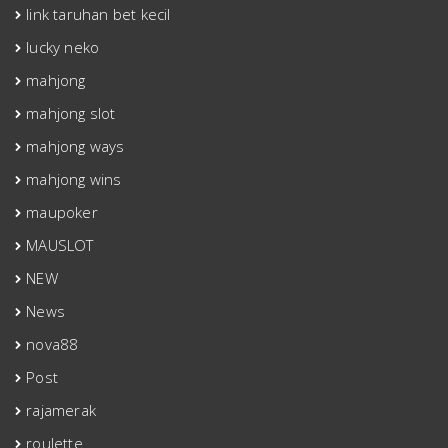
link taruhan bet kecil
lucky neko
mahjong
mahjong slot
mahjong ways
mahjong wins
maupoker
MAUSLOT
NEW
News
nova88
Post
rajamerak
roulette