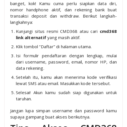
banget, kok! Kamu cuma perlu siapkan data diri,
nomor handphone aktif, dan rekening bank buat
transaksi deposit dan withdraw. Berikut langkah-
langkahnya:
Kunjungi situs resmi CMD368 atau cari
cmd368
link alternatif
yang masih aktif.
Klik tombol “Daftar” di halaman utama.
Isi formulir pendaftaran dengan lengkap, mulai
dari username, password, email, nomor HP, dan
data rekening.
Setelah itu, kamu akan menerima kode verifikasi
lewat SMS atau email. Masukkan kode tersebut.
Selesai! Akun kamu sudah siap digunakan untuk
taruhan.
Jangan lupa simpan username dan password kamu
supaya gampang buat akses berikutnya.