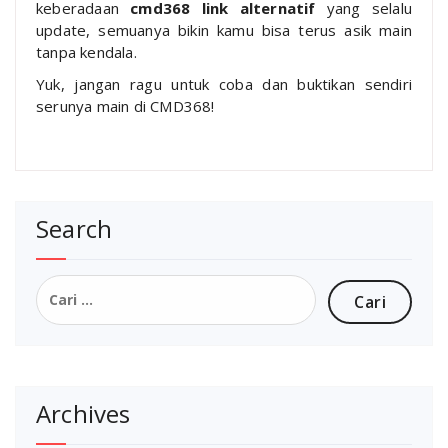
keberadaan
cmd368 link alternatif
yang selalu
update, semuanya bikin kamu bisa terus asik main
tanpa kendala.
Yuk, jangan ragu untuk coba dan buktikan sendiri
serunya main di CMD368!
Search
Cari
untuk:
Archives