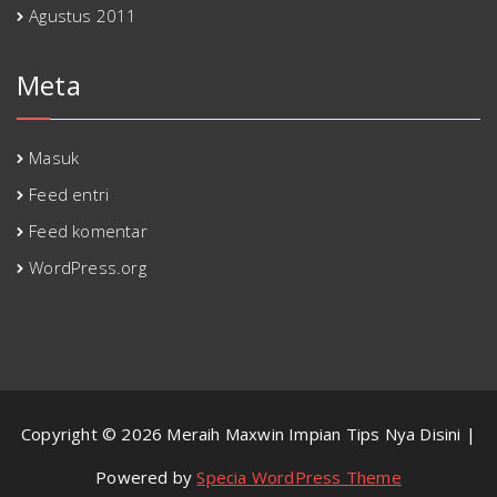
Agustus 2011
Meta
Masuk
Feed entri
Feed komentar
WordPress.org
Copyright © 2026 Meraih Maxwin Impian Tips Nya Disini |
Powered by
Specia WordPress Theme