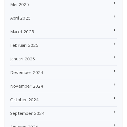
Mei 2025
April 2025
Maret 2025
Februari 2025
Januari 2025
Desember 2024
November 2024
Oktober 2024
September 2024
Agustus 2024