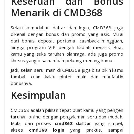
Keseruan dan Bonus
Menarik di CMD368
Selain kemudahan daftar dan login, CMD368 juga
dikenal dengan bonus dan promo yang asik. Mulai
dari bonus deposit pertama, cashback mingguan,
hingga program VIP dengan hadiah menarik. Buat
kamu yang suka taruhan olahraga, ada juga promo
khusus yang bisa nambah peluang menang kamu.
Jadi, selain seru, main di CMD368 juga bisa bikin kamu
tambah cuan kalau pinter main dan manfaatin
bonusnya.
Kesimpulan
CMD368 adalah pilihan tepat buat kamu yang pengen
taruhan online dengan pengalaman seru dan mudah.
Mulai dari proses
cmd368 daftar
yang simpel,
akses
cmd368 login
yang praktis, sampai