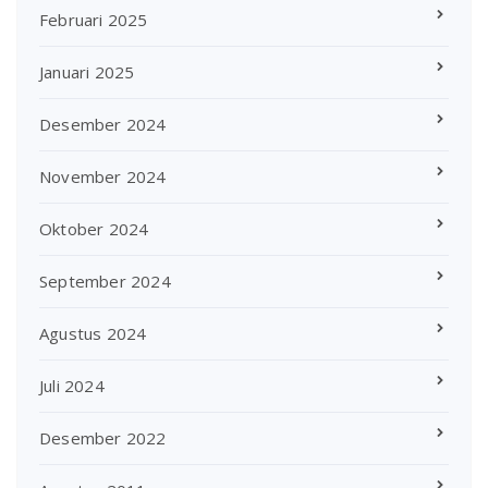
Februari 2025
Januari 2025
Desember 2024
November 2024
Oktober 2024
September 2024
Agustus 2024
Juli 2024
Desember 2022