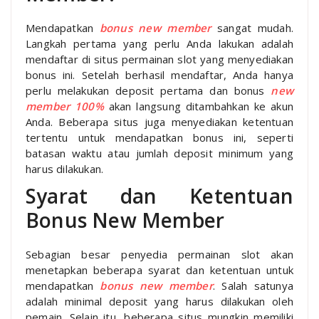
Mendapatkan
bonus new member
sangat mudah.
Langkah pertama yang perlu Anda lakukan adalah
mendaftar di situs permainan slot yang menyediakan
bonus ini. Setelah berhasil mendaftar, Anda hanya
perlu melakukan deposit pertama dan bonus
new
member 100%
akan langsung ditambahkan ke akun
Anda. Beberapa situs juga menyediakan ketentuan
tertentu untuk mendapatkan bonus ini, seperti
batasan waktu atau jumlah deposit minimum yang
harus dilakukan.
Syarat dan Ketentuan
Bonus New Member
Sebagian besar penyedia permainan slot akan
menetapkan beberapa syarat dan ketentuan untuk
mendapatkan
bonus new member
. Salah satunya
adalah minimal deposit yang harus dilakukan oleh
pemain. Selain itu, beberapa situs mungkin memiliki