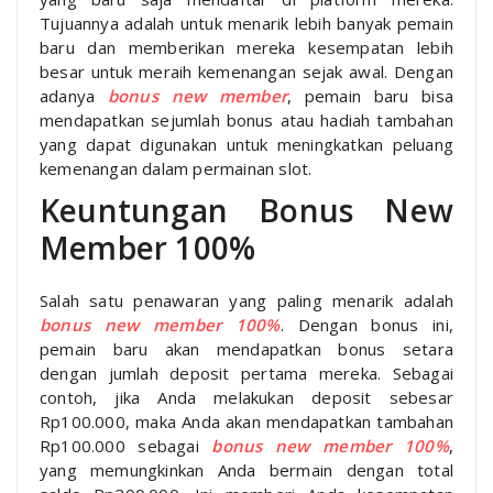
Tujuannya adalah untuk menarik lebih banyak pemain
baru dan memberikan mereka kesempatan lebih
besar untuk meraih kemenangan sejak awal. Dengan
adanya
bonus new member
, pemain baru bisa
mendapatkan sejumlah bonus atau hadiah tambahan
yang dapat digunakan untuk meningkatkan peluang
kemenangan dalam permainan slot.
Keuntungan Bonus New
Member 100%
Salah satu penawaran yang paling menarik adalah
bonus new member 100%
. Dengan bonus ini,
pemain baru akan mendapatkan bonus setara
dengan jumlah deposit pertama mereka. Sebagai
contoh, jika Anda melakukan deposit sebesar
Rp100.000, maka Anda akan mendapatkan tambahan
Rp100.000 sebagai
bonus new member 100%
,
yang memungkinkan Anda bermain dengan total