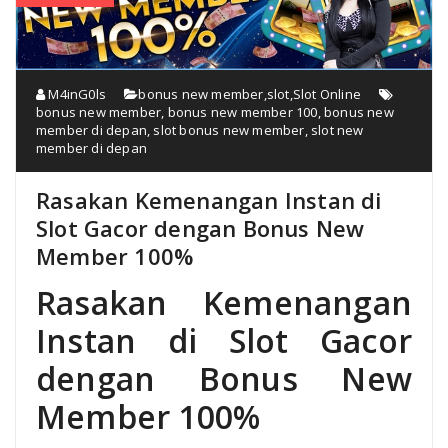
M4inG0ls
bonus new member
,
slot
,
Slot Online
bonus new member
,
bonus new member 100
,
bonus new
member di depan
,
slot bonus new member
,
slot new
member di depan
Rasakan Kemenangan Instan di
Slot Gacor dengan Bonus New
Member 100%
Rasakan Kemenangan
Instan di Slot Gacor
dengan Bonus New
Member 100%