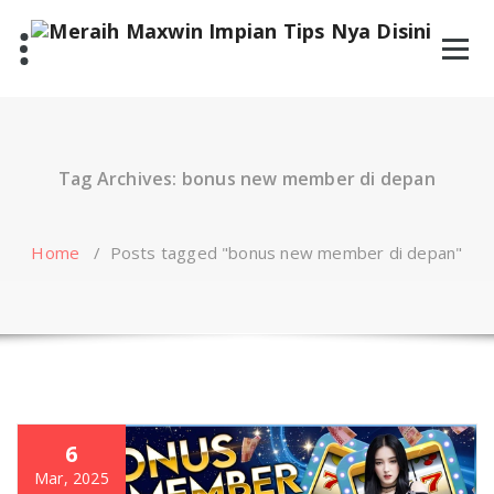
Skip
to
content
Tag Archives: bonus new member di depan
Home
/
Posts tagged "bonus new member di depan"
6
Mar, 2025