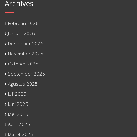
Archives
Februari 2026
Januari 2026
Desember 2025
November 2025
Oktober 2025
September 2025
Agustus 2025
Juli 2025
Juni 2025
Mei 2025
April 2025
Maret 2025