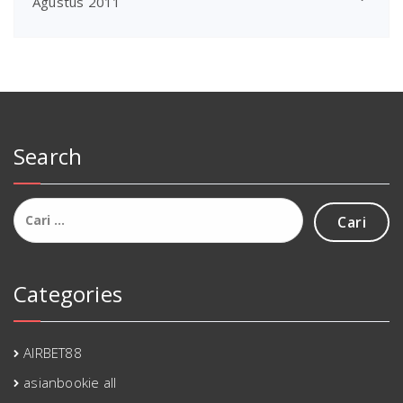
Agustus 2011
Search
Cari
untuk:
Categories
AIRBET88
asianbookie all