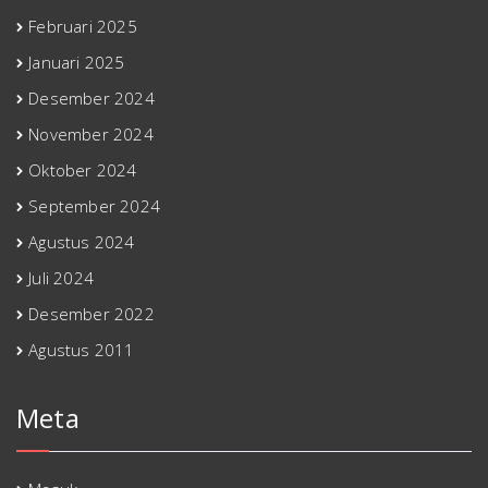
Februari 2025
Januari 2025
Desember 2024
November 2024
Oktober 2024
September 2024
Agustus 2024
Juli 2024
Desember 2022
Agustus 2011
Meta