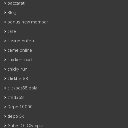
baccarat
Blog
bonus new member
cafe
casino onlien
ceme online
chickenroad
chicky run
Clickbet88
clickbet88 bola
cmd368
Depo 10000
depo 5k
Gates Of Olympus