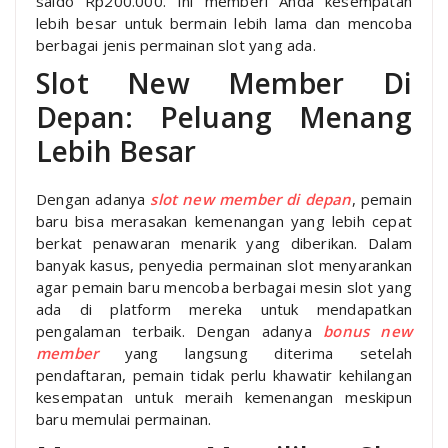
saldo Rp200.000. Ini memberi Anda kesempatan
lebih besar untuk bermain lebih lama dan mencoba
berbagai jenis permainan slot yang ada.
Slot New Member Di
Depan: Peluang Menang
Lebih Besar
Dengan adanya
slot new member di depan
, pemain
baru bisa merasakan kemenangan yang lebih cepat
berkat penawaran menarik yang diberikan. Dalam
banyak kasus, penyedia permainan slot menyarankan
agar pemain baru mencoba berbagai mesin slot yang
ada di platform mereka untuk mendapatkan
pengalaman terbaik. Dengan adanya
bonus new
member
yang langsung diterima setelah
pendaftaran, pemain tidak perlu khawatir kehilangan
kesempatan untuk meraih kemenangan meskipun
baru memulai permainan.