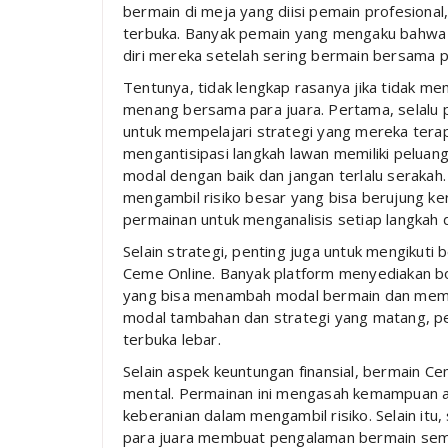
bermain di meja yang diisi pemain profesion
terbuka. Banyak pemain yang mengaku bahwa
diri mereka setelah sering bermain bersama par
Tentunya, tidak lengkap rasanya jika tidak me
menang bersama para juara. Pertama, selalu 
untuk mempelajari strategi yang mereka te
mengantisipasi langkah lawan memiliki peluan
modal dengan baik dan jangan terlalu serakah
mengambil risiko besar yang bisa berujung keru
permainan untuk menganalisis setiap langkah 
Selain strategi, penting juga untuk mengikut
Ceme Online. Banyak platform menyediakan bo
yang bisa menambah modal bermain dan mem
modal tambahan dan strategi yang matang, p
terbuka lebar.
Selain aspek keuntungan finansial, bermain C
mental. Permainan ini mengasah kemampuan an
keberanian dalam mengambil risiko. Selain itu,
para juara membuat pengalaman bermain sem