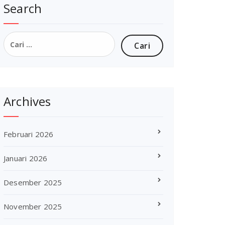
Search
Cari
untuk:
Archives
Februari 2026
Januari 2026
Desember 2025
November 2025