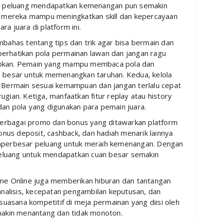
al, peluang mendapatkan kemenangan pun semakin
 mereka mampu meningkatkan skill dan kepercayaan
a juara di platform ini.
mbahas tentang tips dan trik agar bisa bermain dan
perhatikan pola permainan lawan dan jangan ragu
rapkan. Pemain yang mampu membaca pola dan
g besar untuk memenangkan taruhan. Kedua, kelola
. Bermain sesuai kemampuan dan jangan terlalu cepat
gian. Ketiga, manfaatkan fitur replay atau history
dan pola yang digunakan para pemain juara.
i berbagai promo dan bonus yang ditawarkan platform
nus deposit, cashback, dan hadiah menarik lainnya
perbesar peluang untuk meraih kemenangan. Dengan
eluang untuk mendapatkan cuan besar semakin
eme Online juga memberikan hiburan dan tantangan
alisis, kecepatan pengambilan keputusan, dan
 suasana kompetitif di meja permainan yang diisi oleh
akin menantang dan tidak monoton.