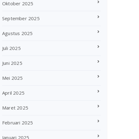
Oktober 2025
September 2025
Agustus 2025
Juli 2025
Juni 2025
Mei 2025
April 2025
Maret 2025
Februari 2025
Januari 2025