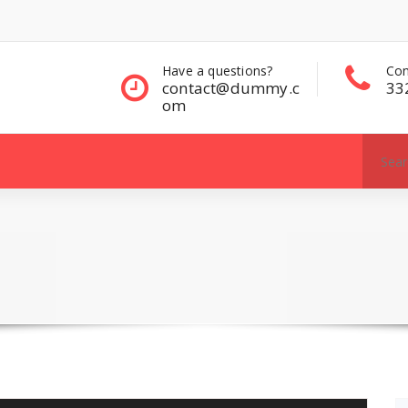
questions?
Contact Sales
Con
ct@dummy.c
332 00 322
33
Search
for: