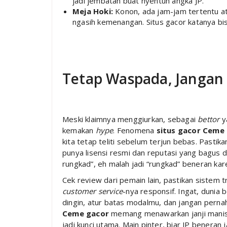
jadi jembatan buat nyentuh angka JP.
Meja Hoki:
Konon, ada jam-jam tertentu a
ngasih kemenangan. Situs gacor katanya bisa
Tetap Waspada, Jangan
Meski klaimnya menggiurkan, sebagai
bettor
y
kemakan
hype
. Fenomena
situs gacor Ceme
kita tetap teliti sebelum terjun bebas. Pasti
punya lisensi resmi dan reputasi yang bagus d
rungkad”, eh malah jadi “rungkad” beneran karen
Cek review dari pemain lain, pastikan sistem 
customer service
-nya responsif. Ingat, dunia b
dingin, atur batas modalmu, dan jangan pern
Ceme gacor
memang menawarkan janji manis,
jadi kunci utama. Main pinter, biar JP beneran 