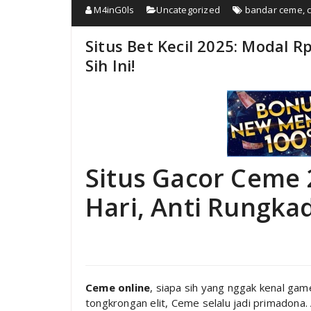
M4inG0ls
Uncategorized
bandar ceme
,
Situs Bet Kecil 2025: Modal R
Sih Ini!
Situs Gacor Ceme 2
Hari, Anti Rungkad
Ceme online
, siapa sih yang nggak kenal gam
tongkrongan elit, Ceme selalu jadi primadona