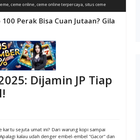
ceme
,
ceme online
,
ceme online terpercaya
,
situs ceme
p 100 Perak Bisa Cuan Jutaan? Gila
025: Dijamin JP Tiap
!
e kartu sejuta umat ini? Dari warung kopi sampai
. Apalagi kalau udah denger embel-embel “Gacor” dan