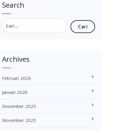
Search
Cari
untuk:
Archives
Februari 2026
Januari 2026
Desember 2025
November 2025