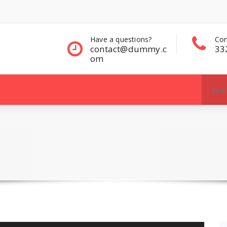
questions?
Contact Sales
Con
ct@dummy.c
332 00 322
33
Search
for: