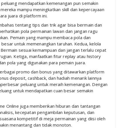
al, peluang mendapatkan kemenangan pun semakin
 mereka mampu meningkatkan skill dan kepercayaan
a juara di platform ini.
mbahas tentang tips dan trik agar bisa bermain dan
perhatikan pola permainan lawan dan jangan ragu
rapkan. Pemain yang mampu membaca pola dan
g besar untuk memenangkan taruhan. Kedua, kelola
. Bermain sesuai kemampuan dan jangan terlalu cepat
gian. Ketiga, manfaatkan fitur replay atau history
dan pola yang digunakan para pemain juara.
i berbagai promo dan bonus yang ditawarkan platform
nus deposit, cashback, dan hadiah menarik lainnya
perbesar peluang untuk meraih kemenangan. Dengan
eluang untuk mendapatkan cuan besar semakin
eme Online juga memberikan hiburan dan tantangan
alisis, kecepatan pengambilan keputusan, dan
 suasana kompetitif di meja permainan yang diisi oleh
akin menantang dan tidak monoton.