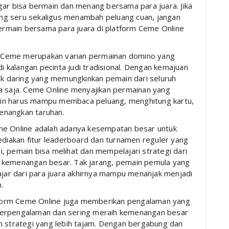
 bisa bermain dan menang bersama para juara. Jika
ng seru sekaligus menambah peluang cuan, jangan
rmain bersama para juara di platform Ceme Online
ne. Ceme merupakan varian permainan domino yang
di kalangan pecinta judi tradisional. Dengan kemajuan
tuk daring yang memungkinkan pemain dari seluruh
na saja. Ceme Online menyajikan permainan yang
ain harus mampu membaca peluang, menghitung kartu,
enangkan taruhan.
me Online adalah adanya kesempatan besar untuk
ediakan fitur leaderboard dan turnamen reguler yang
ni, pemain bisa melihat dan mempelajari strategi dari
h kemenangan besar. Tak jarang, pemain pemula yang
lajar dari para juara akhirnya mampu menanjak menjadi
.
latform Ceme Online juga memberikan pengalaman yang
berpengalaman dan sering meraih kemenangan besar
n strategi yang lebih tajam. Dengan bergabung dan