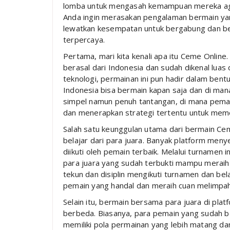
lomba untuk mengasah kemampuan mereka agar
Anda ingin merasakan pengalaman bermain ya
lewatkan kesempatan untuk bergabung dan be
terpercaya.
Pertama, mari kita kenali apa itu Ceme Onli
berasal dari Indonesia dan sudah dikenal luas 
teknologi, permainan ini pun hadir dalam ben
Indonesia bisa bermain kapan saja dan di ma
simpel namun penuh tantangan, di mana pem
dan menerapkan strategi tertentu untuk mem
Salah satu keunggulan utama dari bermain Ce
belajar dari para juara. Banyak platform meny
diikuti oleh pemain terbaik. Melalui turnamen i
para juara yang sudah terbukti mampu merai
tekun dan disiplin mengikuti turnamen dan be
pemain yang handal dan meraih cuan melimpah
Selain itu, bermain bersama para juara di p
berbeda. Biasanya, para pemain yang sudah 
memiliki pola permainan yang lebih matang da