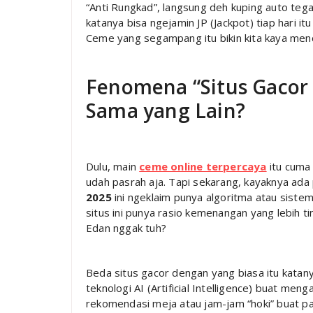
“Anti Rungkad”, langsung deh kuping auto tega
katanya bisa ngejamin JP (Jackpot) tiap hari i
Ceme yang segampang itu bikin kita kaya mend
Fenomena “Situs Gacor
Sama yang Lain?
Dulu, main
ceme online terpercaya
itu cuma 
udah pasrah aja. Tapi sekarang, kayaknya ad
2025
ini ngeklaim punya algoritma atau siste
situs ini punya rasio kemenangan yang lebih ti
Edan nggak tuh?
Beda situs gacor dengan yang biasa itu katany
teknologi AI (Artificial Intelligence) buat me
rekomendasi meja atau jam-jam “hoki” buat pa