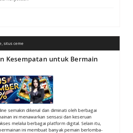
e
,
situs ceme
an Kesempatan untuk Bermain
ine semakin dikenal dan diminati oleh berbagai
rmainan ini menawarkan sensasi dan keseruan
es melalui berbagai platform digital. Selain itu,
permainan ini membuat banyak pemain berlomba-