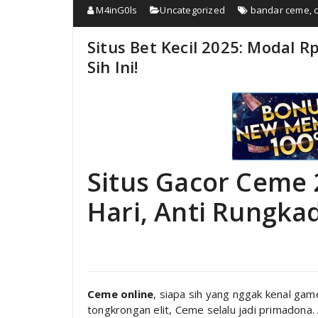
M4inG0ls
Uncategorized
bandar ceme
,
Situs Bet Kecil 2025: Modal R
Sih Ini!
Situs Gacor Ceme 2
Hari, Anti Rungkad
Ceme online
, siapa sih yang nggak kenal gam
tongkrongan elit, Ceme selalu jadi primadona