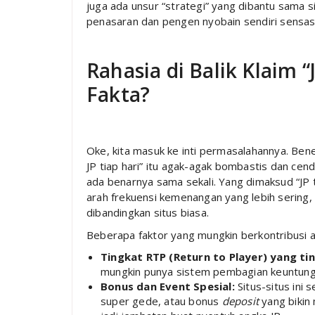
juga ada unsur “strategi” yang dibantu sama si
penasaran dan pengen nyobain sendiri sensa
Rahasia di Balik Klaim “
Fakta?
Oke, kita masuk ke inti permasalahannya. Benera
JP tiap hari” itu agak-agak bombastis dan cend
ada benarnya sama sekali. Yang dimaksud “JP t
arah frekuensi kemenangan yang lebih sering,
dibandingkan situs biasa.
Beberapa faktor yang mungkin berkontribusi a
Tingkat RTP (Return to Player) yang tin
mungkin punya sistem pembagian keuntung
Bonus dan Event Spesial:
Situs-situs ini
super gede, atau bonus
deposit
yang bikin