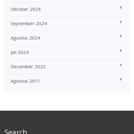
Oktober 2024
September 2024
Agustus 2024
Juli 2024
Desember 2022
Agustus 2011
Search