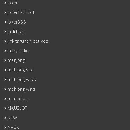
joker
joker123 slot
joker388
judi bola
link taruhan bet kecil
lucky neko
mahjong
mahjong slot
mahjong ways
mahjong wins
maupoker
MAUSLOT
NEW
News