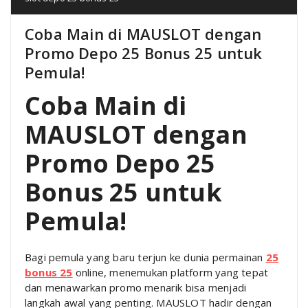
Coba Main di MAUSLOT dengan
Promo Depo 25 Bonus 25 untuk
Pemula!
Coba Main di
MAUSLOT dengan
Promo Depo 25
Bonus 25 untuk
Pemula!
Bagi pemula yang baru terjun ke dunia permainan
25
bonus 25
online, menemukan platform yang tepat
dan menawarkan promo menarik bisa menjadi
langkah awal yang penting. MAUSLOT hadir dengan