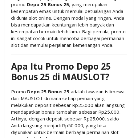
promo
Depo 25 Bonus 25
, yang merupakan
kesempatan emas untuk memulai petualangan Anda
di dunia slot online. Dengan modal yang ringan, Anda
bisa mendapatkan keuntungan lebih banyak dan
kesempatan bermain lebih lama. Bagi pemula, promo
ini sangat cocok untuk mencoba berbagai permainan
slot dan memulai perjalanan kemenangan Anda.
Apa Itu Promo Depo 25
Bonus 25 di MAUSLOT?
Promo
Depo 25 Bonus 25
adalah tawaran istimewa
dari MAUSLOT di mana setiap pemain yang
melakukan deposit sebesar Rp25.000 akan langsung
mendapatkan bonus tambahan sebesar Rp25.000.
Artinya, dengan deposit sebesar Rp25.000, saldo
Anda langsung menjadi Rp50.000, yang bisa
digunakan untuk bermain berbagai permainan slot