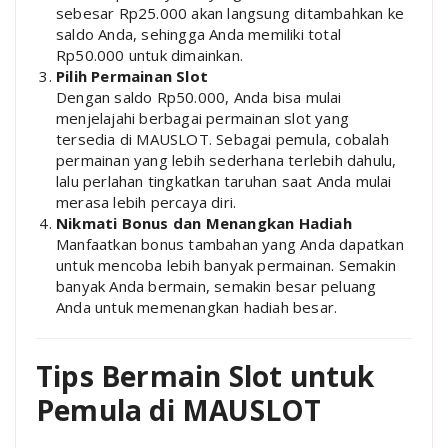
sebesar Rp25.000 akan langsung ditambahkan ke
saldo Anda, sehingga Anda memiliki total
Rp50.000 untuk dimainkan.
Pilih Permainan Slot
Dengan saldo Rp50.000, Anda bisa mulai
menjelajahi berbagai permainan slot yang
tersedia di MAUSLOT. Sebagai pemula, cobalah
permainan yang lebih sederhana terlebih dahulu,
lalu perlahan tingkatkan taruhan saat Anda mulai
merasa lebih percaya diri.
Nikmati Bonus dan Menangkan Hadiah
Manfaatkan bonus tambahan yang Anda dapatkan
untuk mencoba lebih banyak permainan. Semakin
banyak Anda bermain, semakin besar peluang
Anda untuk memenangkan hadiah besar.
Tips Bermain Slot untuk
Pemula di MAUSLOT