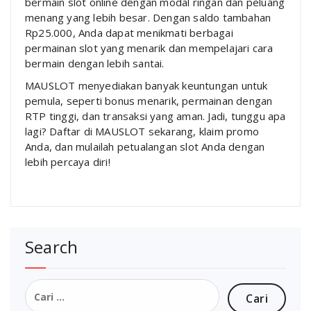
bermain slot online dengan modal ringan dan peluang
menang yang lebih besar. Dengan saldo tambahan
Rp25.000, Anda dapat menikmati berbagai
permainan slot yang menarik dan mempelajari cara
bermain dengan lebih santai.
MAUSLOT menyediakan banyak keuntungan untuk
pemula, seperti bonus menarik, permainan dengan
RTP tinggi, dan transaksi yang aman. Jadi, tunggu apa
lagi? Daftar di MAUSLOT sekarang, klaim promo
Anda, dan mulailah petualangan slot Anda dengan
lebih percaya diri!
Search
Cari
untuk: