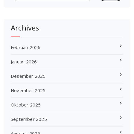
Archives
Februari 2026
Januari 2026
Desember 2025
November 2025
Oktober 2025
September 2025
Agustus 2025