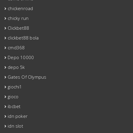
chickenroad
chicky run
Clickbet88
clickbet88 bola
cmd368
Depo 10000
depo 5k
Gates Of Olympus
giochi1
gioco
ibcbet
idn poker
idn slot