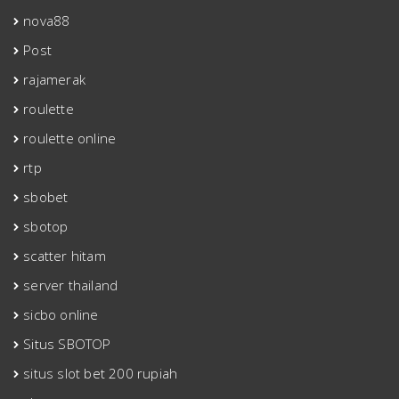
nova88
Post
rajamerak
roulette
roulette online
rtp
sbobet
sbotop
scatter hitam
server thailand
sicbo online
Situs SBOTOP
situs slot bet 200 rupiah