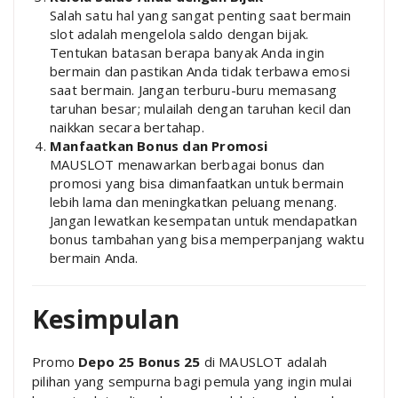
Salah satu hal yang sangat penting saat bermain
slot adalah mengelola saldo dengan bijak.
Tentukan batasan berapa banyak Anda ingin
bermain dan pastikan Anda tidak terbawa emosi
saat bermain. Jangan terburu-buru memasang
taruhan besar; mulailah dengan taruhan kecil dan
naikkan secara bertahap.
Manfaatkan Bonus dan Promosi
MAUSLOT menawarkan berbagai bonus dan
promosi yang bisa dimanfaatkan untuk bermain
lebih lama dan meningkatkan peluang menang.
Jangan lewatkan kesempatan untuk mendapatkan
bonus tambahan yang bisa memperpanjang waktu
bermain Anda.
Kesimpulan
Promo
Depo 25 Bonus 25
di MAUSLOT adalah
pilihan yang sempurna bagi pemula yang ingin mulai