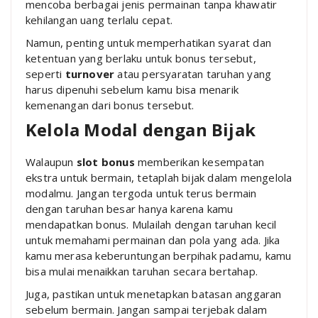
mencoba berbagai jenis permainan tanpa khawatir
kehilangan uang terlalu cepat.
Namun, penting untuk memperhatikan syarat dan
ketentuan yang berlaku untuk bonus tersebut,
seperti
turnover
atau persyaratan taruhan yang
harus dipenuhi sebelum kamu bisa menarik
kemenangan dari bonus tersebut.
Kelola Modal dengan Bijak
Walaupun
slot bonus
memberikan kesempatan
ekstra untuk bermain, tetaplah bijak dalam mengelola
modalmu. Jangan tergoda untuk terus bermain
dengan taruhan besar hanya karena kamu
mendapatkan bonus. Mulailah dengan taruhan kecil
untuk memahami permainan dan pola yang ada. Jika
kamu merasa keberuntungan berpihak padamu, kamu
bisa mulai menaikkan taruhan secara bertahap.
Juga, pastikan untuk menetapkan batasan anggaran
sebelum bermain. Jangan sampai terjebak dalam