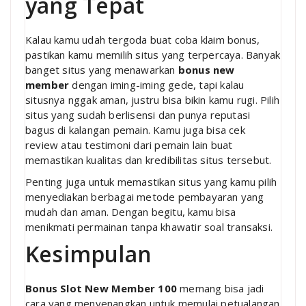
yang Tepat
Kalau kamu udah tergoda buat coba klaim bonus,
pastikan kamu memilih situs yang terpercaya. Banyak
banget situs yang menawarkan
bonus new
member
dengan iming-iming gede, tapi kalau
situsnya nggak aman, justru bisa bikin kamu rugi. Pilih
situs yang sudah berlisensi dan punya reputasi
bagus di kalangan pemain. Kamu juga bisa cek
review atau testimoni dari pemain lain buat
memastikan kualitas dan kredibilitas situs tersebut.
Penting juga untuk memastikan situs yang kamu pilih
menyediakan berbagai metode pembayaran yang
mudah dan aman. Dengan begitu, kamu bisa
menikmati permainan tanpa khawatir soal transaksi.
Kesimpulan
Bonus Slot New Member 100
memang bisa jadi
cara yang menyenangkan untuk memulai petualangan