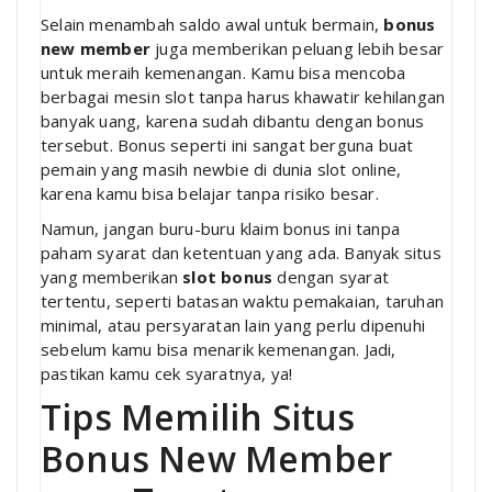
Selain menambah saldo awal untuk bermain,
bonus
new member
juga memberikan peluang lebih besar
untuk meraih kemenangan. Kamu bisa mencoba
berbagai mesin slot tanpa harus khawatir kehilangan
banyak uang, karena sudah dibantu dengan bonus
tersebut. Bonus seperti ini sangat berguna buat
pemain yang masih newbie di dunia slot online,
karena kamu bisa belajar tanpa risiko besar.
Namun, jangan buru-buru klaim bonus ini tanpa
paham syarat dan ketentuan yang ada. Banyak situs
yang memberikan
slot bonus
dengan syarat
tertentu, seperti batasan waktu pemakaian, taruhan
minimal, atau persyaratan lain yang perlu dipenuhi
sebelum kamu bisa menarik kemenangan. Jadi,
pastikan kamu cek syaratnya, ya!
Tips Memilih Situs
Bonus New Member