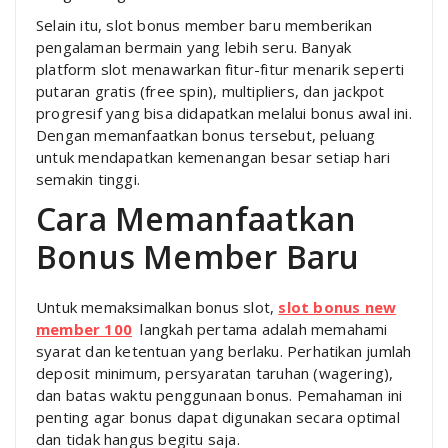
Selain itu, slot bonus member baru memberikan
pengalaman bermain yang lebih seru. Banyak
platform slot menawarkan fitur-fitur menarik seperti
putaran gratis (free spin), multipliers, dan jackpot
progresif yang bisa didapatkan melalui bonus awal ini.
Dengan memanfaatkan bonus tersebut, peluang
untuk mendapatkan kemenangan besar setiap hari
semakin tinggi.
Cara Memanfaatkan
Bonus Member Baru
Untuk memaksimalkan bonus slot,
slot bonus new
member 100
langkah pertama adalah memahami
syarat dan ketentuan yang berlaku. Perhatikan jumlah
deposit minimum, persyaratan taruhan (wagering),
dan batas waktu penggunaan bonus. Pemahaman ini
penting agar bonus dapat digunakan secara optimal
dan tidak hangus begitu saja.