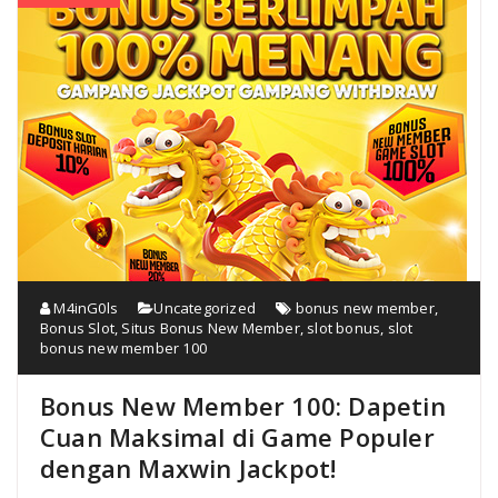
M4inG0ls
Uncategorized
bonus new member
,
Bonus Slot
,
Situs Bonus New Member
,
slot bonus
,
slot
bonus new member 100
Bonus New Member 100: Dapetin
Cuan Maksimal di Game Populer
dengan Maxwin Jackpot!