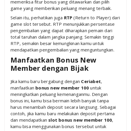
memeriksa fitur bonus yang ditawarkan dan pilih
game yang memberikan peluang menang terbaik.
Selain itu, perhatikan juga
RTP
(Return to Player) dari
game slot tersebut. RTP menunjukkan persentase
pengembalian yang dapat diharapkan pemain dari
total taruhan dalam jangka panjang. Semakin tinggi
RTP, semakin besar kemungkinan kamu untuk
mendapatkan pengembalian yang menguntungkan.
Manfaatkan Bonus New
Member dengan Bijak
Jika kamu baru bergabung dengan
Ceriabet
,
manfaatkan
bonus new member 100
untuk
meningkatkan peluang kemenanganmu. Dengan
bonus ini, kamu bisa bermain lebih banyak tanpa
harus menambah deposit secara langsung. Sebagai
contoh, jika kamu baru melakukan deposit pertama
dan mendapatkan
slot bonus new member 100
,
kamu bisa menggunakan bonus tersebut untuk