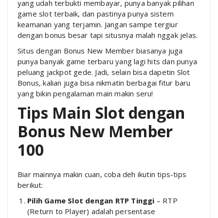
yang udah terbukti membayar, punya banyak pilihan
game slot terbaik, dan pastinya punya sistem
keamanan yang terjamin. Jangan sampe tergiur
dengan bonus besar tapi situsnya malah nggak jelas.
Situs dengan Bonus New Member biasanya juga
punya banyak game terbaru yang lagi hits dan punya
peluang jackpot gede. Jadi, selain bisa dapetin Slot
Bonus, kalian juga bisa nikmatin berbagai fitur baru
yang bikin pengalaman main makin seru!
Tips Main Slot dengan
Bonus New Member
100
Biar mainnya makin cuan, coba deh ikutin tips-tips
berikut:
Pilih Game Slot dengan RTP Tinggi
– RTP
(Return to Player) adalah persentase