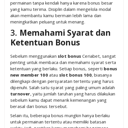
permainan tanpa kendali hanya karena bonus besar
yang kamu terima. Disiplin dalam mengelola modal
akan membantu kamu bermain lebih lama dan
meningkatkan peluang untuk menang.
3.
Memahami Syarat dan
Ketentuan Bonus
Sebelum menggunakan
slot bonus
Ceriabet, sangat
penting untuk membaca dan memahami syarat serta
ketentuan yang berlaku. Setiap bonus, seperti
bonus
new member 100
atau
slot bonus 100
, biasanya
dilengkapi dengan persyaratan tertentu yang harus
dipenuhi. Salah satu syarat yang paling umum adalah
turnover
, yaitu jumlah taruhan yang harus dilakukan
sebelum kamu dapat menarik kemenangan yang
berasal dari bonus tersebut.
Selain itu, beberapa bonus mungkin hanya berlaku
untuk permainan tertentu atau memiliki batasan