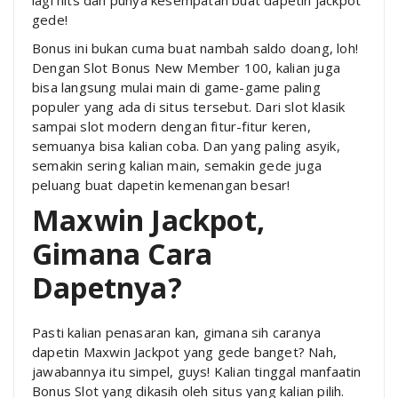
lagi hits dan punya kesempatan buat dapetin jackpot
gede!
Bonus ini bukan cuma buat nambah saldo doang, loh!
Dengan Slot Bonus New Member 100, kalian juga
bisa langsung mulai main di game-game paling
populer yang ada di situs tersebut. Dari slot klasik
sampai slot modern dengan fitur-fitur keren,
semuanya bisa kalian coba. Dan yang paling asyik,
semakin sering kalian main, semakin gede juga
peluang buat dapetin kemenangan besar!
Maxwin Jackpot,
Gimana Cara
Dapetnya?
Pasti kalian penasaran kan, gimana sih caranya
dapetin Maxwin Jackpot yang gede banget? Nah,
jawabannya itu simpel, guys! Kalian tinggal manfaatin
Bonus Slot yang dikasih oleh situs yang kalian pilih.