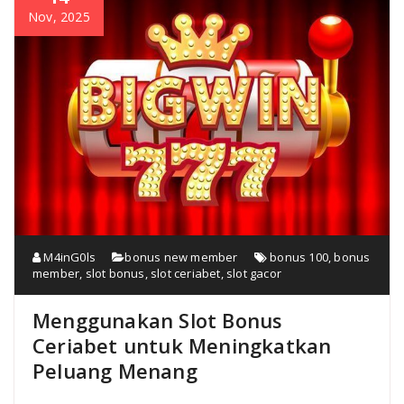
Nov, 2025
M4inG0ls
bonus new member
bonus 100
,
bonus
member
,
slot bonus
,
slot ceriabet
,
slot gacor
Menggunakan Slot Bonus
Ceriabet untuk Meningkatkan
Peluang Menang