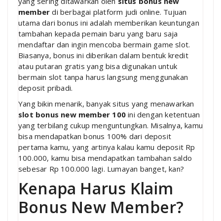
yang sering ditawarkan oleh
situs bonus new
member
di berbagai platform judi online. Tujuan
utama dari bonus ini adalah memberikan keuntungan
tambahan kepada pemain baru yang baru saja
mendaftar dan ingin mencoba bermain game slot.
Biasanya, bonus ini diberikan dalam bentuk kredit
atau putaran gratis yang bisa digunakan untuk
bermain slot tanpa harus langsung menggunakan
deposit pribadi.
Yang bikin menarik, banyak situs yang menawarkan
slot bonus new member 100
ini dengan ketentuan
yang terbilang cukup menguntungkan. Misalnya, kamu
bisa mendapatkan bonus 100% dari deposit
pertama kamu, yang artinya kalau kamu deposit Rp
100.000, kamu bisa mendapatkan tambahan saldo
sebesar Rp 100.000 lagi. Lumayan banget, kan?
Kenapa Harus Klaim
Bonus New Member?