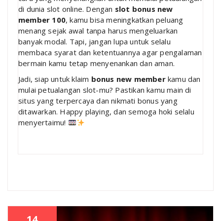
di dunia slot online. Dengan
slot bonus new
member 100
, kamu bisa meningkatkan peluang
menang sejak awal tanpa harus mengeluarkan
banyak modal. Tapi, jangan lupa untuk selalu
membaca syarat dan ketentuannya agar pengalaman
bermain kamu tetap menyenankan dan aman.
Jadi, siap untuk klaim
bonus new member
kamu dan
mulai petualangan slot-mu? Pastikan kamu main di
situs yang terpercaya dan nikmati bonus yang
ditawarkan. Happy playing, dan semoga hoki selalu
menyertaimu!
14